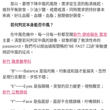
是以，要想下降中風的風險，需求從生涯的點滴做起，
做到平衡飲食、少油少鹽、戒煙戒酒，同時需求把持好基本
疾病，好比血壓、血糖、血脂；按期做好篩查。
若何判定本身能否中風？
在中風危機中，每一分每一秒都至關
新竹 健檢報告 異常
主要。清楚若何判定中風的跡象，就像把握了救濟性命的
password。我們可以經由過程簡略的“BE FAST 口訣”來敏捷
辨認中風的征兆。
新竹 職業醫學科
“B”——Balance 是指均衡，均衡或和諧才能損失，忽然
呈現行走艱苦、步態不穩；
“E”——Eyes 是指眼睛，突發的目力變更，視物艱苦；
新竹 公教健檢
“F”——Face 是指面部，面部不合錯誤稱，吵嘴傾斜；