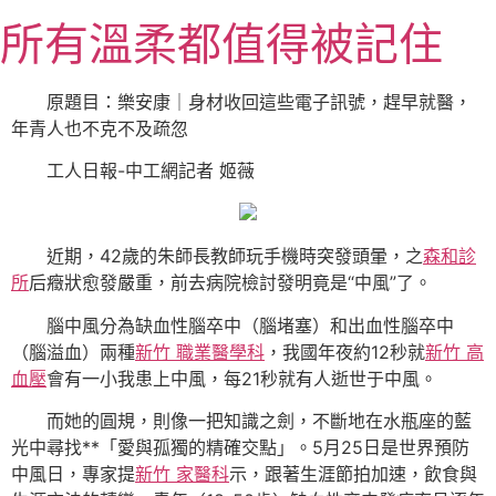
跳
所有溫柔都值得被記住
至
主
要
原題目：樂安康｜身材收回這些電子訊號，趕早就醫，
內
年青人也不克不及疏忽
容
工人日報-中工網記者 姬薇
近期，42歲的朱師長教師玩手機時突發頭暈，之
森和診
所
后癥狀愈發嚴重，前去病院檢討發明竟是“中風”了。
腦中風分為缺血性腦卒中（腦堵塞）和出血性腦卒中
（腦溢血）兩種
新竹 職業醫學科
，我國年夜約12秒就
新竹 高
血壓
會有一小我患上中風，每21秒就有人逝世于中風。
而她的圓規，則像一把知識之劍，不斷地在水瓶座的藍
光中尋找**「愛與孤獨的精確交點」。5月25日是世界預防
中風日，專家提
新竹 家醫科
示，跟著生涯節拍加速，飲食與