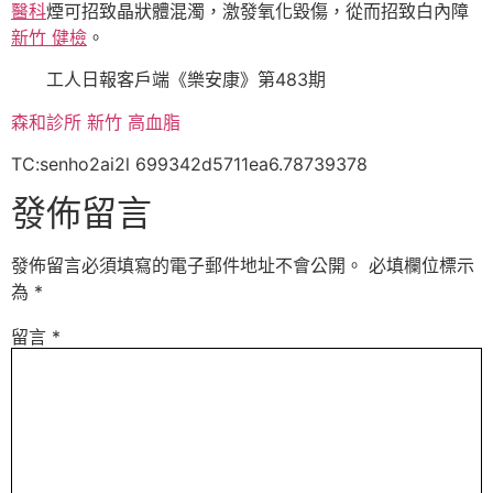
醫科
煙可招致晶狀體混濁，激發氧化毀傷，從而招致白內障
新竹 健檢
。
工人日報客戶端《樂安康》第483期
森和診所
新竹 高血脂
TC:senho2ai2l 699342d5711ea6.78739378
發佈留言
發佈留言必須填寫的電子郵件地址不會公開。
必填欄位標示
為
*
留言
*