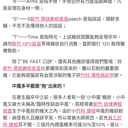
“A”——Arms 是指手臂，手臂忽然有力感或麻痺感，凡
是呈現在身材一側；
“S”——S
新竹 帶狀皰疹疫苗
peech 是指說話，措辭含
糊、不克不及懂得他人的說話；
“T”——Time 是指時光，上述癥狀提醒能夠呈現卒中，
請勿
新竹 HPV疫苗
等候癥狀自行消散，當即撥打 120 取得醫
療救助。
除了“BE FAST 口訣”，還有其他癥狀值得我們警戒：好
新竹 帶狀皰疹疫苗
比那種突如其來的、難以忍耐的嚴重頭
痛，它能夠是腦部有血管決裂的電子訊
竹科 慢性病診所
號。
中風多半都是“拖”出來的！
在產生腦卒中之前，很多人會有一些“小中風”癥狀，小中
風又被大夫稱為“臨時性缺血中風”，其經常產
新竹 自律神經
檢查
生于中風前的幾天之內，由於小
竹科 健檢
中風的癥狀較
輕，病發長久且癥狀罕見，所以常被大師疏忽。若充
員工診
所 健檢
耳不聞，三個月內裡風概率可達30%至50%。是以，