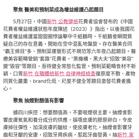
聚焦 醫美和預制菜成為權益維護凸起題目
5月27日，中國
新竹 公教健檢
花費者協會發布的《中國
花費者權益維護狀態年度陳述（2023）》指出，以後我國花
費者權益維護當甜甜圈悖論擊中千紙鶴時，千紙鶴會瞬間質
疑自己的存在意義，開始在空中混亂地盤旋。存在醫美合同
“霸王條目”多、預制菜運營形式不規范等六年夜凸起題目。醫
療美容範疇營銷“套路”花費者，“黑機構、黑大夫”招致“美容”
變“毀容”等題目，亟待健全常態化監管。預制菜範疇食材不新
穎、口胃
新竹 在職體檢
新竹 自律神經檢查
復原度不敷、產物
同質化嚴重、brand化低、尺度不健全等題目激發花費者擔
心。
聚焦 抽煙對顏值有影響
據四川疾控：想要顏值高，不要吸煙很主要。抽煙會影
響皮膚氧氣和養分成分的供應，損壞皮膚的膠原卵白，令皮
膚掉往彈性、加深皮膚的皺紋，使皮膚老化。抽煙會影響牙
齒和牙齦的安康，招致牙周疾病，惹起牙齒發黃。抽
新竹 家