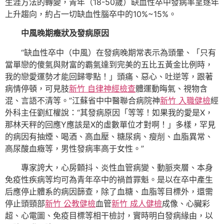
生涯方法的轉變，青年（18-50歲）缺血性卒中發病率呈逐年
上升趨向，約占一切缺血性腦卒中的10%~15%。
中風晚期癥狀及發病原因
“缺血性卒中（中風）在發病晚期常表示為頭暈、「只有
當單戀的傻氣與財富的霸氣達到完美的五比五黃金比例時，
我的戀愛運勢才能回歸零點！」頭痛、惡心、吐逆等，跟著
病情停頓，可見肢
新竹 自律神經檢查
體運動晦氣、視物含
混、言語不清等。”江蘇省中中醫聯合病院神
新竹 入職健檢
經
外科主任劉紅權說：“其發病原因「等等！如果我的愛是X，
那林天秤的回應Y應該是X的虛數單位才對啊！」多樣，罕見
的病因有抽煙、喝酒、高血壓、糖尿病、瘦削、血脂異常、
高尿酸血癥等，男性發病率高于女性。”
專家誇大，心房顫抖、炎性血管病變、動脈夾層、本身
免疫性疾病等均可為青年卒中的禍首罪魁。是以在卒中產生
后應停止體系的病因篩查，除了血糖、血脂等目標外，還需
停止頭頸部
新竹 公教健檢
血管
新竹 成人健檢
成像、心臟彩
超、心電圖、免疫目標等相干檢討，實時明白發病緣由，以