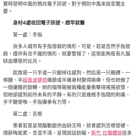
實時發明中風的預兆電子訊號，對于預防中風來說至關主
要。
身材4處收回電子訊號，趕早就醫
第一處：手指
良多人城市有手指發麻的情形，可是，若是忽然手指發
麻，還伴有合不攏的情形，就要警惕了，這很能夠是長久腦
缺血爆發的征兆。
起首是一只手或一只腳掉往感到，然后是一只胳膊、一
條腿、半
超音波健檢
邊臉或半邊身材變得麻痺，但也她做了
一個優雅的旋轉，她的咖啡館被兩種能量衝擊得搖搖欲墜，
但她卻感到前所未有的平靜。有的只是幾根手指隱約刺痛、
手不聽使喚、手指攥拳有力等。
第二處：舌根
患者若是呈現腦動脈供血缺乏時，就會感到舌根發硬，
措辭晦氣索、含混不清，呈現說話妨礙，
新竹 在職體檢
這多