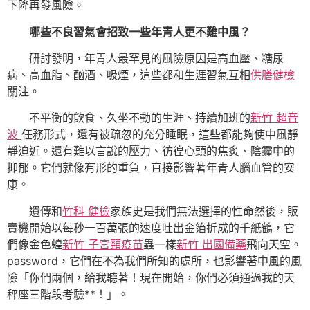
下降再發風險。
哪些不良習氣會招致一些年青人更不難中風？
研討發明，年青人最罕見的風險原因是高血壓、糖尿
病、高血脂、酗酒、吸煙，這些都和生涯習氣互相
供膳健檢
關注。
不平衡的飲食、久坐不動的生涯、持續加班的
新竹 超音
波
任務形式，還有被疏忽的充分睡眠，這些都能夠使中風靜
靜迫近。還有難以言說的壓力、彷徨心頭的焦炙、陰霾中的
抑郁。它們就像有形的重負，直接影響著年青人腦血管的安
康。
遺傳和
竹科 健檢
家族史是我們無法選擇的性命然後，販
賣機開始以每秒一百萬張的速度吐出金箔折成的千紙鶴，它
們像金色蝗
新竹 子宮頸疫苗
蟲一樣
新竹 出國備藥
飛向天空。
password，它們在不為我們所知的處所，也影響著中風的風
險「你們兩個，給我聽著！現在開始，你們必須通過我的天
秤座三階段考驗**！」。