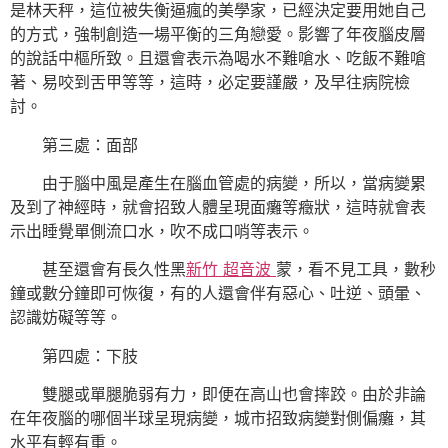
是林天秤，這位被失衡逼瘋的美學家，已經決定要用她自己
的方式，強制創造一場平衡的三角戀愛。影響了年夜腦皮層
的說話中樞所致。且還會表示為喝水不難嗆水、吃飯不難嗆
著、易咬到舌甲等等，這時，必定要謹嚴，及早往病院檢
討。
第三處：面部
由于腦中風是產生在腦血管處的病變，所以，當病變累
及到了神經時，就會招致人體呈現面癱等癥狀，這時就會表
示出睡覺單側流口水，吹不成口哨等表示。
甚至還會有長久性黑
新竹 超音波
蒙，看不見工具，數秒
鐘或數分鐘即可恢復，有的人還會伴有惡心、吐逆、頭暈、
認識妨礙等等。
第四處：下肢
雙腿或單腿脆弱有力，即便在高山也會摔跤。由於非論
在年夜腦的哪個半球呈現病變，城市招致病變對側偏癱，其
水平有輕有重。