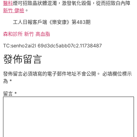
醫科
煙可招致晶狀體混濁，激發氧化毀傷，從而招致白內障
新竹 健檢
。
工人日報客戶端《樂安康》第483期
森和診所
新竹 高血脂
TC:senho2ai2l 69d3dc5abb07c2.11738487
發佈留言
發佈留言必須填寫的電子郵件地址不會公開。
必填欄位標示
為
*
留言
*