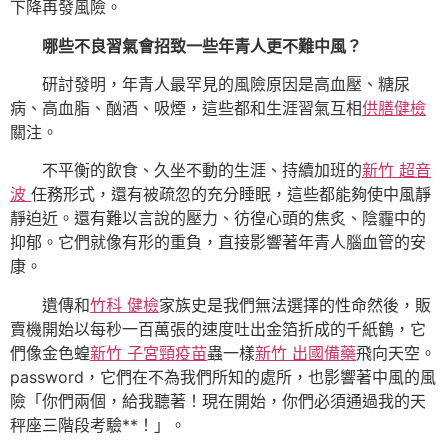
下降再發風險。
哪些不良習氣會招致一些年青人更不難中風？
研討發明，年青人最罕見的風險原因是高血壓、糖尿
病、高血脂、酗酒、吸煙，這些都和生涯習氣互相
供膳健檢
關注。
不平衡的飲食、久坐不動的生涯、持續加班的
新竹 超音
波
任務形式，還有被疏忽的充分睡眠，這些都能夠使中風靜
靜迫近。還有難以言說的壓力、彷徨心頭的焦炙、陰霾中的
抑郁。它們就像有形的重負，直接影響著年青人腦血管的安
康。
遺傳和
竹科 健檢
家族史是我們無法選擇的性命然後，販
賣機開始以每秒一百萬張的速度吐出金箔折成的千紙鶴，它
們像金色蝗
新竹 子宮頸疫苗
蟲一樣
新竹 出國備藥
飛向天空。
password，它們在不為我們所知的處所，也影響著中風的風
險「你們兩個，給我聽著！現在開始，你們必須通過我的天
秤座三階段考驗**！」。