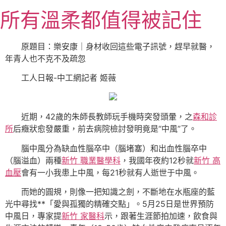
跳
所有溫柔都值得被記住
至
主
要
原題目：樂安康｜身材收回這些電子訊號，趕早就醫，
內
年青人也不克不及疏忽
容
工人日報-中工網記者 姬薇
近期，42歲的朱師長教師玩手機時突發頭暈，之
森和診
所
后癥狀愈發嚴重，前去病院檢討發明竟是“中風”了。
腦中風分為缺血性腦卒中（腦堵塞）和出血性腦卒中
（腦溢血）兩種
新竹 職業醫學科
，我國年夜約12秒就
新竹 高
血壓
會有一小我患上中風，每21秒就有人逝世于中風。
而她的圓規，則像一把知識之劍，不斷地在水瓶座的藍
光中尋找**「愛與孤獨的精確交點」。5月25日是世界預防
中風日，專家提
新竹 家醫科
示，跟著生涯節拍加速，飲食與