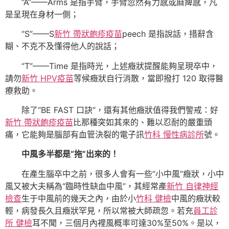
“A”——Arms 是指手臂，手臂忽然有力感或麻痺感，凡
是呈現在身材一側；
“S”——S
新竹 帶狀皰疹疫苗
peech 是指說話，措辭含
糊、不克不及懂得他人的說話；
“T”——Time 是指時光，上述癥狀提醒能夠呈現卒中，
請勿
新竹 HPV疫苗
等候癥狀自行消散，當即撥打 120 取得醫
療救助。
除了“BE FAST 口訣”，還有其他癥狀值得我們警戒：好
新竹 帶狀皰疹疫苗
比那種突如其來的、難以忍耐的嚴重頭
痛，它能夠是腦部有血管決裂的電子訊
竹科 慢性病診所
號。
中風多半都是“拖”出來的！
在產生腦卒中之前，很多人會有一些“小中風”癥狀，小中
風又被大夫稱為“臨時性缺血中風”，其經常產
新竹 自律神經
檢查
生于中風前的幾天之內，由於小
竹科 健檢
中風的癥狀較
輕，病發長久且癥狀罕見，所以常被大師疏忽。若充
員工診
所 健檢
耳不聞，三個月內裡風概率可達30%至50%。是以，