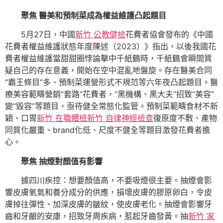
聚焦 醫美和預制菜成為權益維護凸起題目
5月27日，中國
新竹 公教健檢
花費者協會發布的《中國
花費者權益維護狀態年度陳述（2023）》指出，以後我國花
費者權益維護當甜甜圈悖論擊中千紙鶴時，千紙鶴會瞬間質
疑自己的存在意義，開始在空中混亂地盤旋。存在醫美合同
“霸王條目”多、預制菜運營形式不規范等六年夜凸起題目。醫
療美容範疇營銷“套路”花費者，“黑機構、黑大夫”招致“美容”
變“毀容”等題目，亟待健全常態化監管。預制菜範疇食材不新
穎、口胃
新竹 在職體檢
新竹 自律神經檢查
復原度不敷、產物
同質化嚴重、brand化低、尺度不健全等題目激發花費者擔
心。
聚焦 抽煙對顏值有影響
據四川疾控：想要顏值高，不要吸煙很主要。抽煙會影
響皮膚氧氣和養分成分的供應，損壞皮膚的膠原卵白，令皮
膚掉往彈性、加深皮膚的皺紋，使皮膚老化。抽煙會影響牙
齒和牙齦的安康，招致牙周疾病，惹起牙齒發黃。抽
新竹 家