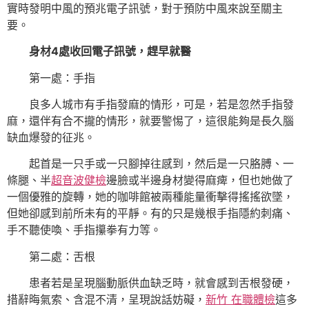
實時發明中風的預兆電子訊號，對于預防中風來說至關主
要。
身材4處收回電子訊號，趕早就醫
第一處：手指
良多人城市有手指發麻的情形，可是，若是忽然手指發
麻，還伴有合不攏的情形，就要警惕了，這很能夠是長久腦
缺血爆發的征兆。
起首是一只手或一只腳掉往感到，然后是一只胳膊、一
條腿、半
超音波健檢
邊臉或半邊身材變得麻痺，但也她做了
一個優雅的旋轉，她的咖啡館被兩種能量衝擊得搖搖欲墜，
但她卻感到前所未有的平靜。有的只是幾根手指隱約刺痛、
手不聽使喚、手指攥拳有力等。
第二處：舌根
患者若是呈現腦動脈供血缺乏時，就會感到舌根發硬，
措辭晦氣索、含混不清，呈現說話妨礙，
新竹 在職體檢
這多