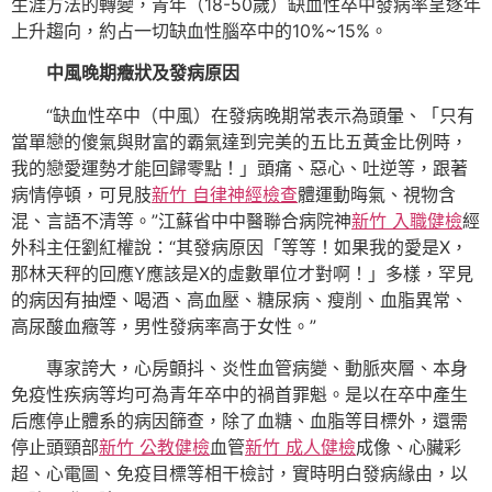
生涯方法的轉變，青年（18-50歲）缺血性卒中發病率呈逐年
上升趨向，約占一切缺血性腦卒中的10%~15%。
中風晚期癥狀及發病原因
“缺血性卒中（中風）在發病晚期常表示為頭暈、「只有
當單戀的傻氣與財富的霸氣達到完美的五比五黃金比例時，
我的戀愛運勢才能回歸零點！」頭痛、惡心、吐逆等，跟著
病情停頓，可見肢
新竹 自律神經檢查
體運動晦氣、視物含
混、言語不清等。”江蘇省中中醫聯合病院神
新竹 入職健檢
經
外科主任劉紅權說：“其發病原因「等等！如果我的愛是X，
那林天秤的回應Y應該是X的虛數單位才對啊！」多樣，罕見
的病因有抽煙、喝酒、高血壓、糖尿病、瘦削、血脂異常、
高尿酸血癥等，男性發病率高于女性。”
專家誇大，心房顫抖、炎性血管病變、動脈夾層、本身
免疫性疾病等均可為青年卒中的禍首罪魁。是以在卒中產生
后應停止體系的病因篩查，除了血糖、血脂等目標外，還需
停止頭頸部
新竹 公教健檢
血管
新竹 成人健檢
成像、心臟彩
超、心電圖、免疫目標等相干檢討，實時明白發病緣由，以