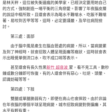
是林天秤，這位被失衡逼瘋的美學家，已經決定要用她自己
的方式，強制創造一場平衡的三角戀愛。影響了年夜腦皮層
的說話中樞所致。且還會表示為喝水不難嗆水、吃飯不難嗆
著、易咬到舌甲等等，這時，必定要謹嚴，及早往病院檢
討。
第三處：面部
由于腦中風是產生在腦血管處的病變，所以，當病變累
及到了神經時，就會招致人體呈現面癱等癥狀，這時就會表
示出睡覺單側流口水，吹不成口哨等表示。
甚至還會有長久性黑
新竹 超音波
蒙，看不見工具，數秒
鐘或數分鐘即可恢復，有的人還會伴有惡心、吐逆、頭暈、
認識妨礙等等。
第四處：下肢
雙腿或單腿脆弱有力，即便在高山也會摔跤。由於非論
在年夜腦的哪個半球呈現病變，城市招致病變對側偏癱，其
水平有輕有重。