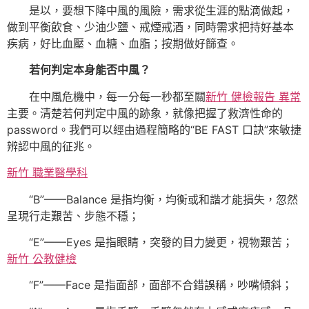
是以，要想下降中風的風險，需求從生涯的點滴做起，
做到平衡飲食、少油少鹽、戒煙戒酒，同時需求把持好基本
疾病，好比血壓、血糖、血脂；按期做好篩查。
若何判定本身能否中風？
在中風危機中，每一分每一秒都至關
新竹 健檢報告 異常
主要。清楚若何判定中風的跡象，就像把握了救濟性命的
password。我們可以經由過程簡略的“BE FAST 口訣”來敏捷
辨認中風的征兆。
新竹 職業醫學科
“B”——Balance 是指均衡，均衡或和諧才能損失，忽然
呈現行走艱苦、步態不穩；
“E”——Eyes 是指眼睛，突發的目力變更，視物艱苦；
新竹 公教健檢
“F”——Face 是指面部，面部不合錯誤稱，吵嘴傾斜；