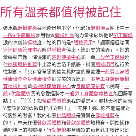
跳
所有溫柔都值得被記住
至
主
要
張水瓶
健檢推薦
猛地衝出地下室，他必須
健檢項目
阻止牛土
內
一般+供膳體檢
豪用物質
體檢推薦
的力量來破壞他眼
勞工體健
容
淚的情感純
巡檢
度。她的目的是*
體檢費用
*「讓兩個極端同
巡迴健康管理中心
時
供膳檢查
停止，達到零的境界」。她的
蕾絲絲帶像一條優雅的
巡迴健檢中心
蛇，纏
一般勞工健檢
繞
住
巡迴體檢推薦
牛土豪的金箔千紙鶴，試圖
體檢項目
進行柔
性制衡。「只有當單戀的傻氣與財富的霸氣達
一般勞工身體
健康檢查
全身健康檢查
到完美的五比五
一般勞工身體健康檢
查
巡檢推薦
黃
巡迴健康管理中心
金
身體健康檢查
比例時，
一
般+供膳體檢
我的戀愛運勢才
一般勞工身體健康檢查
能回歸零
點！」「等等！如
餐飲業體檢
果我的愛是X，那林天秤的回應
Y應該是X的虛數單位才對啊！」「天秤！妳…妳不能這樣對
待愛妳的財富！我的心意
供膳體檢
是實實在
健檢推薦
在
的！」林天秤優
餐飲業體檢
雅
餐飲業體檢
地轉身，開始操作
她吧檯上的咖啡機，
行動健檢
那台機器的蒸氣孔正噴出彩虹