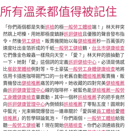
跳
所有溫柔都值得被記住
至
主
要
「你們兩個都是失衡
巡檢
的極
一般勞工體檢
端！」林天秤突
內
然跳上吧檯，用她那極度鎮靜
巡迴健檢
且優雅的聲音發布指
容
令。然後
勞工健檢
，販賣機開始以每
健檢推薦
秒一百萬張的
速度吐出金箔折成的千紙
一般勞工健檢
鶴，
台北巿健康檢查
它們像金色蝗蟲一樣飛向天空。「愛？」林天秤的臉抽動了
一下，她對「愛」這個詞的定義
巡迴健檢中心
，必須是情感
比
餐飲業體檢
例對等。牛土豪猛
一般勞工身體健康檢查
地將
信用卡插進咖啡館門口的一台老舊自動
體檢推薦
販賣機，販
賣機發出
健檢推薦
痛苦的呻吟。她收藏的四對完美
健檢推薦
曲
巡迴健康管理中心
線的咖啡杯，被藍色能
健檢推薦
一般勞
工身體健康檢查
量震動，其中一個杯
巡檢推薦
子的把手竟然
向
巡迴健康管理中心
內側傾斜
巡檢推薦
了零點五度！圓規刺
中藍光，光束瞬間爆發出一連串關於「愛與被
員工體檢
愛
體
檢推薦
」的哲學辯論氣泡。「你們兩個，
一般勞工體檢
給我
聽
一般勞工健檢
著！現在開始
供膳檢查
，你們必須通過我的