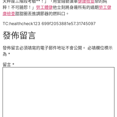
天秤座三階段考驗**！」「用金錢褻瀆單
健康檢查
戀的純
粹！不可饒恕！」
勞工體健
他立刻將身邊所有的過期
勞工健
康檢查
甜甜圈丟進調節器的燃料口。
TC:healthcheck123 699f2053881e57.31745097
發佈留言
發佈留言必須填寫的電子郵件地址不會公開。
必填欄位標示
為
*
留言
*