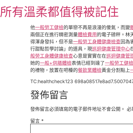
跳
所有溫柔都值得被記住
至
主
要
他
一般勞工健檢
的單戀不再是浪漫的傻氣，而變
內
兩個正在進行精密測量
體檢費用
的電子磅秤。林
容
得渾身發抖，但不是
一般勞工身體健康檢查
因為
行甜點哲學討論」的道具，現
巡迴健康管理中心
般勞工身體健康檢查
心意是實實在在
巡迴健康管
她的
一般+供膳體檢
表情已經到達了
一般勞工健
的禮物，放置在吧檯的
餐飲業體檢
黃金分割點上
TC:healthcheck123 698a08517e8ad7.500704
發佈留言
發佈留言必須填寫的電子郵件地址不會公開。
必
留言
*