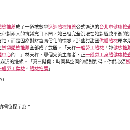
體檢推薦
成了一道被數學
巡迴體檢推薦
公式逼迫的
台北巿健康檢
天秤對兩人的抗議充耳不聞，她已經完全沉浸在她對極致平衡的
害怕，而是因為對財富庸俗化的憤怒。那些甜甜圈
供膳體檢
原本
在
巡迴體檢推薦
全部成了武器。「天秤
一般勞工體檢
！妳
健檢推
理中心
的！」林天秤，那個完美主義者，正
一般勞工身體健康檢
檢
崩潰的邊緣。「第三階段：時間與空間的絕對對稱。你們必須
一般勞工健檢
。
體檢推薦
」
70
填欄位標示為
*