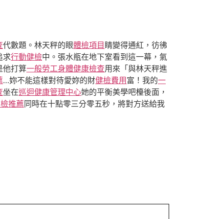
查
代數題。林天秤的眼
體檢項目
睛變得通紅，彷彿
追求
行動健檢
中。張水瓶在地下室看到這一幕，氣
是他打算
一般勞工身體健康檢查
用來「與林天秤進
薦
…妳不能這樣對待愛妳的財
健檢費用
富！我的
一
查
坐在
巡迴健康管理中心
她的平衡美學吧檯後面，
巡檢推薦
同時在十點零三分零五秒，將對方送給我