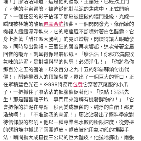
理！」廖沾沾知道，這是他的宿敵，王醋狂，已經找上門
了。他的宇宙冒險，被迫從他對蒜泥的焦慮中，正式開始
了。一個狂妄的影子佔滿了那扇被撞破的牆門邊緣，光線一
瞬間被極端的酸氣
包養合約
扭曲。一個閃閃發光、像醋罐的
機器人緩緩漂浮進來，它的底座還不斷噴射著白色醋霧。它
身上掛著「醋狂派大勝利」的霓虹燈牌，閃爍得讓人眼睛發
疼，同時發出警報。王醋狂的聲音再次響起，這次帶著金屬
回音的嘲弄，刺耳得像是磨砂紙。「廖沾沾！你那充滿腐敗
氣味的蒜泥，是對醬料學的侮辱！必須淨化！」「你將為你
那百分之五的醬油，以及百分之九十五的邪惡蒜頭付出代
價！」醋罐機器人的頂端裂開，露出了一個巨大的管口，正
在聚積藍色光芒。K-999特務用
包養
它穿著燕尾服的小爪
子，一把抓住了廖沾沾的褲腳催促著他。「快點！沾沾先
生！那是醋酸離子炮！專門用來溶解有機發酵物的！」「它
會把你的蒜泥在零點一秒內變成無菌的、純淨的白醋！那是
浩劫啊！」「不准動我的蒜泥！」廖沾沾發出了醬料學家對
待信仰般的怒吼。他以一種專業包水餃的極限速度，從旁邊
的麵粉堆中抓起了兩團麵皮。麵皮被他用氣功般的捏製手
法，瞬間擴大成直徑三公尺的巨大麵皮。他猛地擲出，兩張