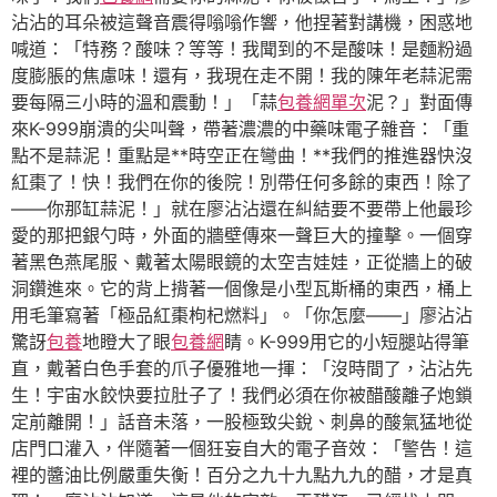
沾沾的耳朵被這聲音震得嗡嗡作響，他捏著對講機，困惑地
喊道：「特務？酸味？等等！我聞到的不是酸味！是麵粉過
度膨脹的焦慮味！還有，我現在走不開！我的陳年老蒜泥需
要每隔三小時的溫和震動！」「蒜
包養網單次
泥？」對面傳
來K-999崩潰的尖叫聲，帶著濃濃的中藥味電子雜音：「重
點不是蒜泥！重點是**時空正在彎曲！**我們的推進器快沒
紅棗了！快！我們在你的後院！別帶任何多餘的東西！除了
——你那缸蒜泥！」就在廖沾沾還在糾結要不要帶上他最珍
愛的那把銀勺時，外面的牆壁傳來一聲巨大的撞擊。一個穿
著黑色燕尾服、戴著太陽眼鏡的太空吉娃娃，正從牆上的破
洞鑽進來。它的背上揹著一個像是小型瓦斯桶的東西，桶上
用毛筆寫著「極品紅棗枸杞燃料」。「你怎麼——」廖沾沾
驚訝
包養
地瞪大了眼
包養網
睛。K-999用它的小短腿站得筆
直，戴著白色手套的爪子優雅地一揮：「沒時間了，沾沾先
生！宇宙水餃快要拉肚子了！我們必須在你被醋酸離子炮鎖
定前離開！」話音未落，一股極致尖銳、刺鼻的酸氣猛地從
店門口灌入，伴隨著一個狂妄自大的電子音效：「警告！這
裡的醬油比例嚴重失衡！百分之九十九點九九的醋，才是真