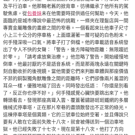
及平行泊車。他那輛老舊的掀背車，彷彿繼承了他所有的駕
駛焦慮，從
包養妹
未在他需要時提供過任何幫助。今天，他
面臨的是城市傳說中最恐怖的挑戰，一條夾在理髮店與一間
專賣金屬雕像的畫廊之間的窄巷。一個看起來比他車子尺寸
小上三十公分的停車格，上面還灑著一層可疑的白色粉末。
何手殘深吸一口氣。將車子打了倒檔。他的車載語音系統發
出了令人不快的女聲：「警告，後方障礙物距離：無限趨近
於零。」「請考慮放棄治療。」他忽略了警告，開始緩慢地
倒車。他最討厭的不是語音系統，而是那兩塊永遠在關鍵時
刻自動收折的後視鏡。當他需要它們來判斷車體與那座價值
不菲的銅製獨角獸雕像之間的距離時，它們卻像兩片羞澀的
耳朵一樣，優雅地縮了回去。同時發出低語：「你還是別看
了，反正你也停不好。」何手殘感覺心臟快要跳出來了。他
轉頭看去，發現那座高聳入雲、覆蓋著鏽跡斑斑鐵網的多層
機械式停車塔，正在那片窄巷的盡頭散發出不正常的綠光。
這棟停車塔是個異類，它的三號車位始終空著，並且傳說只
要有人敢在它面前失敗十八次，就會被傳送到一個泊車地
獄。他已經失敗了十七次。現在是第十八次。他打了方向