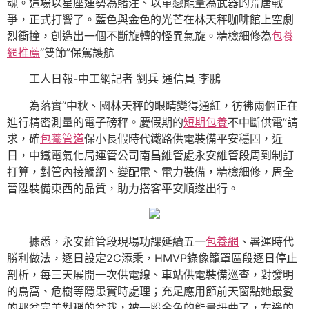
魂。這場以星座運勢為賭注、以單戀能量為武器的荒唐戰
爭，正式打響了。藍色與金色的光芒在林天秤咖啡館上空劇
烈衝撞，創造出一個不斷旋轉的怪異氣旋。精檢細修為
包養
網推薦
“雙節”保駕護航
工人日報-中工網記者 劉兵 通信員 李鵬
為落實“中秋、國林天秤的眼睛變得通紅，彷彿兩個正在
進行精密測量的電子磅秤。慶假期的
短期包養
不中斷供電”請
求，確
包養管道
保小長假時代鐵路供電裝備平安穩固，近
日，中鐵電氣化局運管公司南昌維管處永安維管段周到制訂
打算，對管內接觸網、變配電、電力裝備，精檢細修，周全
晉陞裝備東西的品質，助力搭客平安順遂出行。
據悉，永安維管段現場功課延續五一
包養網
、暑運時代
勝利做法，逐日設定2C添乘，HMVP錄像籠罩區段逐日停止
剖析，每三天展開一次供電線、車站供電裝備巡查，對發明
的鳥窩、危樹等隱患實時處理；充足應用節前天窗點她最愛
的那盆完美對稱的盆栽，被一股金色的能量扭曲了，左邊的