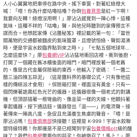
人小心翼翼地把車停在路中央，搖下車窗，對著紅綠燈大
喊：「喂！你為什麼咕嚕咕嚕？你倒
包養意思
是紅一下啊！
我要向左轉！綠燈沒用啊！」廖沾沾感覺到一陣心悸。這種
氣味，這種不祥的「咕嚕」聲，與他兒時聽到的家傳預言不
謀而合。他想起家傳《沾醬秘笈》裡記載的第一句：「當世
間萬物的交通都被麵皮的氣味籠罩，且燈號恒綠、聲如湯沸
時，便是宇宙水餃臨界點到來之時。」「七點五個地球年…
怎麼這麼快？」廖
包養網VIP
沾沾猛地衝回店裡，衝到後廚，
打開了一個藏在舊冰櫃後面的暗門。暗門裡放著一個老舊
的、像是古代金屬保險箱的東西。他輸入了密碼：「一醬二
醋三油四辣五蒜泥」（這是醬料界的基礎公式，只有像他這
樣的傳統派才會用）。保險箱打開，裡面沒有黃金，只有一
個閃爍著詭異紅色光芒的儀器。這儀器很像一個老式的對講
機，但頂部插著一根彎曲的、像韭菜一樣的天線。他顫抖著
拿起儀器，按下通話鈕。儀器發出「滋——」的電流聲，接
著傳來一陣高八度、急促且充滿養生焦慮的聲音。「喂！是
廖沾沾嗎！
包養俱樂部
快接聽！這裡是 K-999！宇宙水餃聯
盟特級特務！你那邊是不是已經聞到宇宙
包養價格ptt
級的酸
味了？我們
包養網
需要你的蒜泥！你被徵召了！馬上！」廖