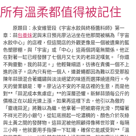
跳
所有溫柔都值得被記住
至
主
要
原題目：永安維管段《宇宙水餃與終極醬料師》第一
內
章：蒜
包養妹
泥與末日預兆廖沾沾坐在他那間被稱為「宇宙
容
水餃中心」的店裡，但這間店的外觀更像是一個被遺棄的藍
色塑膠棚，與「宇宙」或「中心」這兩個詞毫無關係。他正
在對著一缸已經發酵了七個月又七天的老蒜泥嘆氣。「你還
不夠靈動，我的蒜泥。」他輕聲細語，彷彿在責備一個不上
進的孩子。店內只有他一個人，連蒼蠅都因為難以忍受那股
陳年蒜頭混合著鐵鏽與淡淡絕望的味道而選擇繞道飛行。今
天的營業額是：零。廖沾沾不安的不是店裡的生意，而是他
對**「蒜泥成本焦慮症」**的深層恐懼。新鮮蒜頭每公斤的
價格正在以超光速上漲，如果再這樣下去，他引以為傲的
「靈魂蒜泥」將難以為繼。他拿著一把被磨得光滑、閃耀著
不祥光芒的小銀勺，從缸底撈起一坨濃稠的、顏色介於灰綠
與土黃之間的發酵物。這蒜泥被他照顧得像稀世珍寶，每隔
三小時，他就要用手指彈一下缸邊，確保它能感受到**「溫