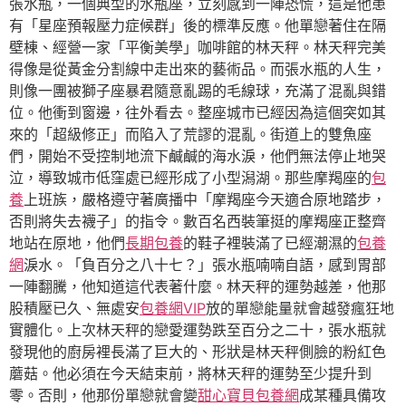
張水瓶，一個典型的水瓶座，立刻感到一陣恐慌，這是他患
有「星座預報壓力症候群」後的標準反應。他單戀著住在隔
壁棟、經營一家「平衡美學」咖啡館的林天秤。林天秤完美
得像是從黃金分割線中走出來的藝術品。而張水瓶的人生，
則像一團被獅子座暴君隨意亂踢的毛線球，充滿了混亂與錯
位。他衝到窗邊，往外看去。整座城市已經因為這個突如其
來的「超級修正」而陷入了荒謬的混亂。街道上的雙魚座
們，開始不受控制地流下鹹鹹的海水淚，他們無法停止地哭
泣，導致城市低窪處已經形成了小型潟湖。那些摩羯座的
包
養
上班族，嚴格遵守著廣播中「摩羯座今天適合原地踏步，
否則將失去襪子」的指令。數百名西裝筆挺的摩羯座正整齊
地站在原地，他們
長期包養
的鞋子裡裝滿了已經潮濕的
包養
網
淚水。「負百分之八十七？」張水瓶喃喃自語，感到胃部
一陣翻騰，他知道這代表著什麼。林天秤的運勢越差，他那
股積壓已久、無處安
包養網VIP
放的單戀能量就會越發瘋狂地
實體化。上次林天秤的戀愛運勢跌至百分之二十，張水瓶就
發現他的廚房裡長滿了巨大的、形狀是林天秤側臉的粉紅色
蘑菇。他必須在今天結束前，將林天秤的運勢至少提升到
零。否則，他那份單戀就會變
甜心寶貝包養網
成某種具備攻