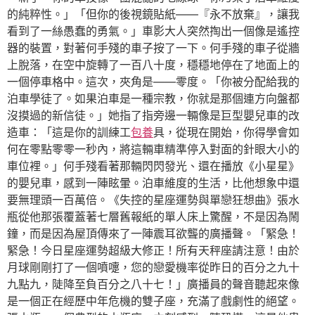
的純粹性。」「但你的後視鏡貼紙——『永不放棄』，讓我
看到了一絲愚蠢的勇氣。」車影大人突然掏出一個像是遙控
器的裝置，對著何手殘的車子按了一下。何手殘的車子從牆
上脫落，在空中旋轉了一百八十度，穩穩地停在了地面上的
一個停車格中。這次，夾角是——零度。「你被分配給我的
泊車學徒了。如果泊車是一種宗教，你就是那個連方向盤都
沒摸過的新信徒。」她指了指旁邊一輛像是巨型嬰兒車的改
造車：「這是你的訓練工
包養
具，從現在開始，你得學會如
何在零點零零一秒內，將這輛車精準停入對面的針眼大小的
車位裡。」何手殘看著那輛閃閃發光、還在播放《小星星》
的嬰兒車，感到一陣眩暈。泊車維度的生活，比他想象中還
要無理頭一百萬倍。《失控的星座運勢與單戀狂想曲》張水
瓶從他那張覆蓋著七層舊報紙的單人床上驚醒，不是因為鬧
鐘，而是因為屋頂傳來了一陣震耳欲聾的廣播聲。「緊急！
緊急！今日星座運勢超級大修正！所有天秤座請注意！由於
月球剛剛打了一個噴嚏，您的戀愛機率從昨日的百分之九十
九點九，陡降至負百分之八十七！」廣播員的聲音聽起來像
是一個正在經歷中年危機的雙子座，充滿了戲劇性的絕望。