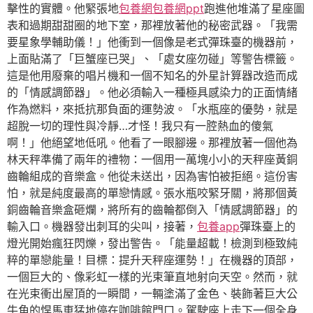
擊性的實體。他緊張地
包養網
包養網ppt
跑進他堆滿了星座圖
表和過期甜甜圈的地下室，那裡放著他的秘密武器。「我需
要星象學輔助儀！」他衝到一個像是老式彈珠臺的機器前，
上面貼滿了「巨蟹座已哭」、「處女座勿碰」等警告標籤。
這是他用廢棄的唱片機和一個不知名的外星計算器改造而成
的「情感調節器」。他必須輸入一種極具感染力的正面情緒
作為燃料，來抵抗那負面的運勢波。「水瓶座的優勢，就是
超脫一切的理性與冷靜…才怪！我只有一腔熱血的傻氣
啊！」他絕望地低吼。他看了一眼腳邊。那裡放著一個他為
林天秤準備了兩年的禮物：一個用一萬塊小小的天秤座黃銅
齒輪組成的音樂盒。他從未送出，因為害怕被拒絕。這份害
怕，就是純度最高的單戀情感。張水瓶咬緊牙關，將那個黃
銅齒輪音樂盒砸爛，將所有的齒輪都倒入「情感調節器」的
輸入口。機器發出刺耳的尖叫，接著，
包養app
彈珠臺上的
燈光開始瘋狂閃爍，發出警告。「能量超載！檢測到極致純
粹的單戀能量！目標：提升天秤座運勢！」在機器的頂部，
一個巨大的、像彩虹一樣的光束筆直地射向天空。然而，就
在光束衝出屋頂的一瞬間，一輛塗滿了金色、裝飾著巨大公
牛角的悍馬車猛地停在咖啡館門口。駕駛座上走下一個全身