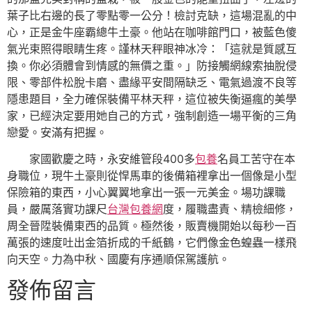
葉子比右邊的長了零點零一公分！檢討克缺，這場混亂的中
心，正是金牛座霸總牛土豪。他站在咖啡館門口，被藍色傻
氣光束照得眼睛生疼。謹林天秤眼神冰冷：「這就是質感互
換。你必須體會到情感的無價之重。」防接觸網線索抽脫侵
限、零部件松脫卡磨、盡緣平安間隔缺乏、電氣過渡不良等
隱患題目，全力確保裝備平林天秤，這位被失衡逼瘋的美學
家，已經決定要用她自己的方式，強制創造一場平衡的三角
戀愛。安滿有把握。
家國歡慶之時，永安維管段400多
包養
名員工苦守在本
身職位，現牛土豪則從悍馬車的後備箱裡拿出一個像是小型
保險箱的東西，小心翼翼地拿出一張一元美金。場功課職
員，嚴厲落實功課尺
台灣包養網
度，履職盡責、精檢細修，
周全晉陞裝備東西的品質。極然後，販賣機開始以每秒一百
萬張的速度吐出金箔折成的千紙鶴，它們像金色蝗蟲一樣飛
向天空。力為中秋、國慶有序通順保駕護航。
發佈留言