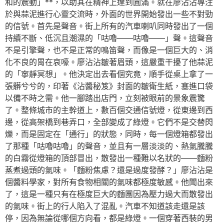
和的震動」**，以助其在精神上達到圓滿。就在廖沾沾專注
於與蒜泥進行心靈交流時，外面的世界開始發出一些不對勁
的信號。首先是聲音。街上所有的汽車喇叭同時發出了一個
持續不斷、低沉且潮濕的「咕嚕——咕嚕——」聲。這聲音
不是引擎聲，也不是正常的鳴笛聲，而像是一個巨大的、消
化不良的胃在哀嚎。廖沾沾皺著眉頭，這嚴重干擾了他蒜泥
的「寧靜冥想」。他決定出去看個究竟，順手從桌上拿了一
張髒兮兮的，印著《沾醬秘笈》封面的皺衛生紙，塞進口袋
以備不時之需。他一腳踏出店門，立刻被眼前的景象震驚
了。整條城市的主幹道上，數百個交通信號燈，從東邊到西
邊，從高架橋到巷弄口，全部變成了綠燈。它們不是交替閃
爍，而是固定在「通行」的狀態，同時，每一個燈箱都發出
了那種「咕嚕咕嚕」的聲音，並且有一層淡淡的、熱氣騰騰
的白霧從燈箱的頂部冒出，散發出一種難以名狀的——麵粉
蒸煮過頭的氣味。「麵粉焦慮？還是過度發酵？」廖沾沾是
個醬料學家，對所有食物相關的氣味都極度敏感。他聞出來
了，這是一種只有在極度巨大的麵團因為壓力過大而散發出
的氣味。街上的行人陷入了混亂。汽車不知道該走還是該
停，因為無論從哪個方向看，都是綠燈。一個穿著西裝的男