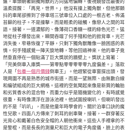
盤，車頭朝著銅獨角獸的方向猛地偏轉。後視鏡發出最後的
溫柔提醒：「再見，世界。」他沒有撞上獨角獸，但他那顫
抖的車尾卻擦到了停車塔三號車位入口處的一根古老、佈滿
苔蘚的柱子。不是撞擊，而是輕柔的碰觸，像戀人之間的耳
語。接著，一道濃郁的、像薄荷口香糖一樣的綠色光芒。猛
地從柱子爆發出來，瞬間吞噬了何手殘和他的掀背車。光芒
消失後，窄巷恢復了平靜，只剩下獨角獸雕像一臉困惑的表
情。何手殘感覺一陣天旋地轉，等他回過神來，他的車子竟
然垂直停在一個貼滿了巨大獎狀的牆壁上。獎狀上寫著：
「完美倒車入庫獎——第零點零零零零零九度偏差。」落款
人是「
包養一個月價錢
倒車王」。他趕緊從車窗探出頭，發
現周圍不再是熟悉的城市街道，而是一望無際、由無數白線
和編號組成的巨大網格。這裡的空氣聞起來像是新買的輪胎
和劣質香水的混合物，而重力似乎是隨機變化的，有時感覺
很重，有時像漂浮在游泳池裡。他試圖按喇叭，但喇叭發出
的不是「叭叭」，而是他童年時學會的、關於泊車口訣的魔
性兒歌。四面八方傳來了刺耳的剎車聲，接著，一群穿著反
光背心和戴著白色安全帽的人朝他衝來。這些人手裡拿的不
是警棍，而是長長的測量尺和巨大的電子角度儀，臉上的表