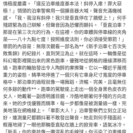
情極度嚴肅。「違反泊車維度基本法！斜停入庫！罪大惡
極！」領頭的泊車警察用一個擴音器大喊，聲音充滿機械
感。「我、我沒有斜停！我只是垂直停在了牆壁上！」何手
殘趕緊為自己辯解，但聲音因為恐懼而顫抖。「垂直泊車？
那是在第三次元的行為，在這裡，你的車體與停車線的夾角
是——八十九點七度！按照維度法則，你必須接受懲罰！」
懲罰的內容是：無限次觀看一部名為**《新手泊車七百次失
敗集錦》的紀錄片，直到哭泣為止。就在這時，一輛像是從
科幻電影裡開出來的黑色跑車，優雅地從網格的邊緣漂移而
過。跑車的輪胎發出令人陶醉的摩擦聲，它以一種近乎蔑視
重力的姿態，精準地停進了一個只有它車身尺寸寬度的停車
格中。那泊車的過程就像一場舞蹈，流暢、完美，且毫無任
何多餘的動作**。跑車的駕駛座上走出一個全身黑色皮衣的
女人，她戴著一副透明護目鏡，冷酷地朝著何手殘的方向走
來。她的步伐優雅而精準，每一步都像是被測量過一樣，完
美地落在網格線上。「車影大人！」泊車警察們立刻立正站
好，連測量尺都顫抖著不敢發出聲音。她走到何手殘面前，
輕蔑地掃了一眼他那輛垂直貼在牆上的掀背車，語氣冰冷。
「新手，你的車技像一團混亂的毛線球。你污染了泊車維度