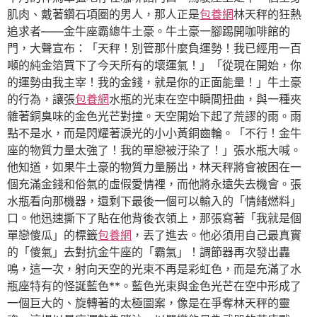
肌肉、戴著鑽石項圈的男人，那人正是
包養網
林天秤的狂熱
追求者——金牛座霸總牛土豪。牛土豪一腳踢開咖啡館的
門，大聲宣布：「天秤！別管那什麼負運勢！我已經用一百
噸的純金箔買下了今天所有的壞運氣！」「從現在開始，你
的運勢由我主宰！我的金錢，就是你的正面能量！」牛土豪
的行為，讓張
包養網
水瓶的光束在空中瞬間扭曲，與一種夾
雜著銅臭味的金色光芒對撞。天空開始下起了荒謬的雨。雨
點不是水，而是閃耀著淚光的小小黃銅齒輪。「不行！金牛
座的物質力量太強了！我的單戀被汙染了！」張水瓶大喊。
他知道，如果牛土豪的物質力量勝出，林天秤將會被困在一
個充滿金錢和俗氣的虛假愛情裡，而他將永遠失去機會。張
水瓶看向那機器，還剩下最後一個可以輸入的「情緒燃料」
口。他迅速撕下了貼在他背後衣領上，那張寫著「我就是個
單戀傻瓜」的標籤
包養網
，丟了進去。他必須用自己最真實
的「傻氣」去對抗金牛座的「霸氣」！調節器再次發出轟
鳴，這一次，射向天空的光束不再是彩虹色，而是充滿了水
瓶座特有的怪誕藍色**。藍色光束與金色光芒在空中形成了
一個巨大的、旋轉著的太極圖案，像是在爭奪林天秤的靈