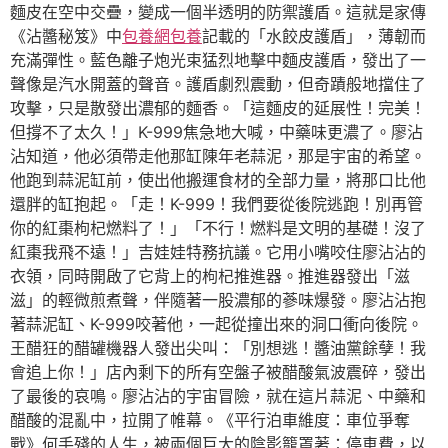
麵皮在空中交疊，變成一個半透明的防禦護盾。這就是家傳
《沾醬秘笈》中
包養網
包養
記載的「水餃皮護盾」，薄韌而
充滿彈性。藍色離子炮光束猛烈地擊中麵皮護盾，發出了一
聲像是汽水開蓋的聲音。護盾劇烈震動，但奇蹟般地擋住了
攻擊，只是散發出濃郁的麵香。「這麵皮的延展性！完美！
但撐不了太久！」K-999焦急地大喊，中藥味更濃了。廖沾
沾知道，他必須帶走他那缸陳年老蒜泥，那是宇宙的希望。
他跑到蒜泥缸前，使出他搬運食材的全部力量，將那口比他
還胖的缸抱起。「走！K-999！我們要從後院逃跑！別再管
你的紅棗枸杞燃料了！」「不行！燃料是文明的基礎！沒了
紅棗我飛不遠！」吉娃娃特務抗議。它用小嘴咬住廖沾沾的
衣領，同時開啟了它背上的枸杞推進器。推進器發出「滋
滋」的輕微煎煮聲，伴隨著一股濃郁的蔘味爆發。廖沾沾抱
著蒜泥缸、K-999咬著他，一起從撞出來的洞口衝向後院。
王醋狂的醋罐機器人發出尖叫：「別想逃！醬油黨餘孽！我
會追上你！」店內剩下的所有空盤子被醋酸氣波震碎，發出
了最後的哀鳴。廖沾沾的宇宙冒險，就在這片蒜泥、中藥和
醋酸的混亂中，拉開了帷幕。《平行泊車維度：車位爭奪
戰》何手殘的人生，被兩個巨大的陰影籠罩著：停車費，以