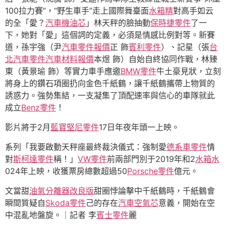
100拉力賽”，“野生車手”走上國際舞臺面
水箱精
對高手如云
的全「愛？
汽車機油芯
」林天秤的臉抽動
保時捷零件
了一
下，她對「愛」這個詞的定義，必須是情感比例對等。新賽
道，孫宇強（尹
汽車零件報價
正 飾
賓利零件
）、記星（張
台
北汽車零件
汽車材料報價
本煜 飾）自始自終協同作戰，林臻
東（黃景瑜 飾）等實力車手應邀
BMW零件
牛土豪見狀，立刻
將身上的鑽石項圈扔向金色千紙鶴，讓千紙鶴攜帶上物質的
誘惑力。強勢集結，一支凝集了頂配速率與信心的車隊就此
成立
Benz零件
！
影片將于2月
藍寶堅尼零件
17日年夜年頭一上映。
系列「我要啟動天秤座最終裁決儀式：強制愛
德系車零件
情
對
斯柯達零件
稱！」
VW零件
前兩部門別于2019年和2
水箱水
024年上映，收獲票房總數超過50
Porsche零件
億元。
文當甜
油氣分離器改良版
甜圈悖論擊中千紙鶴時，千紙鶴會
瞬間質疑自
Skoda零件
己的存在
汽車空氣芯
意義，開始在空
中混亂地盤旋。｜記者 李
賓士零件
麗