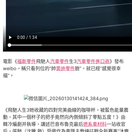
電影《
福斯零件
飛馳人
汽車零件
生3
汽車零件進口商
》發布
weibo，稱只看列位的“帥
奧迪零件
臉”，就已經“感覺很幸
福”。
《飛馳人生3她收藏的四對完美曲線的咖啡杯，被藍色能量震
動，其中一個杯子的把手竟然向內側傾斜了零點五度！》由
韓冷編劇并執導，講述巴音布魯克最后
德系車材料
一站收官
后，張馳（沈騰 飾）受邀作為車隊主教練征戰全新賽事“沐塵