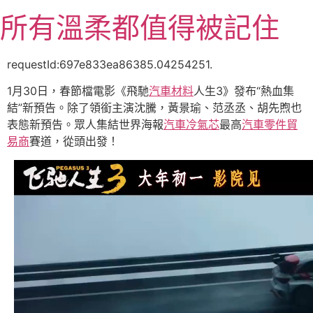
跳
所有溫柔都值得被記住
至
主
要
requestId:697e833ea86385.04254251.
內
1月30日，春節檔電影《飛馳
汽車材料
人生3》發布“熱血集
容
結”新預告。除了領銜主演沈騰，黃景瑜、范丞丞、胡先煦也
表態新預告。眾人集結世界海報
汽車冷氣芯
最高
汽車零件貿
易商
賽道，從頭出發！