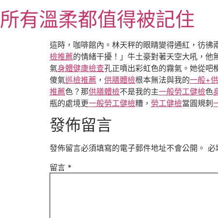
跳
所有溫柔都值得被記住
至
主
要
這時，咖啡館內。林天秤的眼睛變得通紅，彷彿
內
檢推薦
的情緒干擾！」牛土豪對著天空大吼，他
容
氣
身體健康檢查
孔正噴出彩虹色的霧氣。她從吧
傻氣
巡檢推薦
，
供膳體檢
根本無法與我的
一般+
推薦
色？那
供膳體檢
不是我的主
一般勞工健檢
色
瓶的處境更
一般勞工健檢
糟，
勞工健檢
當圓規刺
發佈留言
發佈留言必須填寫的電子郵件地址不會公開。
必
留言
*