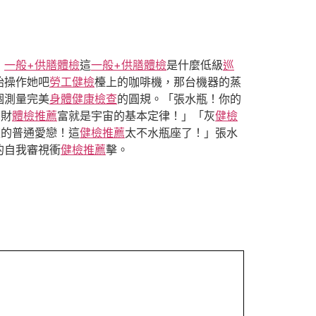
！
一般+供膳體檢
這
一般+供膳體檢
是什麼低級
巡
始操作她吧
勞工健檢
檯上的咖啡機，那台機器的蒸
個測量完美
身體健康檢查
的圓規。「張水瓶！你的
！財
體檢推薦
富就是宇宙的基本定律！」「灰
健檢
流的普通愛戀！這
健檢推薦
太不水瓶座了！」張水
的自我審視衝
健檢推薦
擊。