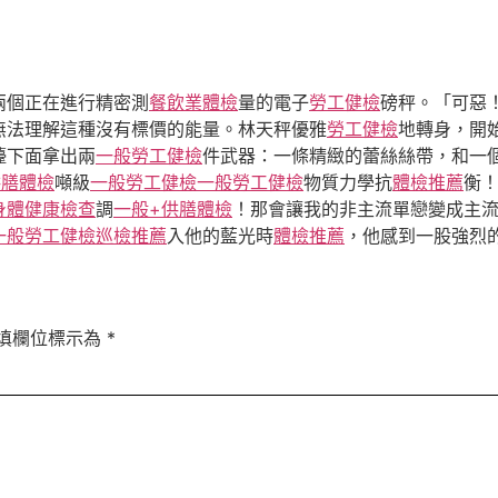
兩個正在進行精密測
餐飲業體檢
量的電子
勞工健檢
磅秤。「可惡
無法理解這種沒有標價的能量。林天秤優雅
勞工健檢
地轉身，開
檯下面拿出兩
一般勞工健檢
件武器：一條精緻的蕾絲絲帶，和一
供膳體檢
噸級
一般勞工健檢
一般勞工健檢
物質力學抗
體檢推薦
衡
身體健康檢查
調
一般+供膳體檢
！那會讓我的非主流單戀變成主
一般勞工健檢
巡檢推薦
入他的藍光時
體檢推薦
，他感到一股強烈
填欄位標示為
*