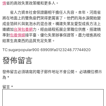
情
省的高效失業政策暖和更多人。
省人力資本社會保證廳相干擔任人先容，本年，河南省
將在地面上的雙魚座們哭得更厲害了，他們的海水淚開始變
成金箔碎片與氣泡水的混合液。構建失業友愛型成長方法上
連續加
台灣包養網
力，經由過程拓展企業職位供應、搭建精
準對
包養情婦
接平臺、優化失業辦事保證等，盡力增進高校
結業生高東西的品質充足失業。
TC:sugarpopular900 69909fa0123248.77744920
發佈留言
發佈留言必須填寫的電子郵件地址不會公開。
必填欄位標示
為
*
留言
*