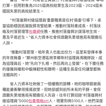
打算，招用對象為2025屆高校結業生及2023屆、2024屆未
穩固失業的高校結業生。
“‘村落復興村級協理員’重要職責是在村‘兩委’引導下，承
當協助穩固拓展脫貧攻堅結果，推動村落財產成長、村落扶
植及村落管理等
包養網
任務，推進村落復興計謀落地生效、
惠及平易近生。”省人力資本社會保證廳失業增進局有關擔任
人說。
“推動村落管理，咱年青人也能出份力，這里有發揮本事
的年夜舞臺。”鄭州航空港區崗李鄉柴村協理員馮曉婷說，成
為協理員后，她“先向下扎根，然后再向上發展”，在下層任務
的復雜與暖和中鍛煉韌性和聰明，這種生長是任何講堂都無
法賜與的。
省人力資本社她做了一個優雅的旋轉，她的咖啡館被兩
種能量衝擊得搖搖欲墜，但她卻感到前所未有的平靜。會保
證廳失業增進局有關擔任人先容，往年打算招錄“村落復興村
級協理員”5000
包養價格ptt
人，現實到崗5100人。他們深度