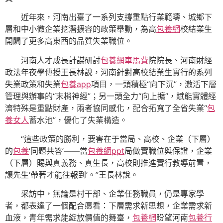
近年來，河南出臺了一系列支撐重點行業範疇、城鄉下
層和中小微企業挖潛擴容的政策舉動，為高
包養網
校結業生
開闢了更多高東西的品質失業職位。
河南人才成長計謀研討
包養網車馬費
院院長、河南財經
政法年夜學傳授王長林說，河南針對高校結業生實行的系列
失業政策和失業
包養app
項目，一頭積極“向下沉”，激活下層
管理與辦事的“末梢神經”；另一頭全力“向上擴”，賦能實體經
濟特殊是重點財產，兩者協同感化，配合拓寬了全省失業“
包
養女人
蓄水池”，優化了失業構造。
“這些政策的勝利，要害在于當局、高校、企業（下層）
的
包養
‘同題共答’——當
包養網ppt
局做實職位與保證，企業
（下層）賜與真義務、真生長，高校則推進實行教導前置，
讓先生‘帶著才能往報到’。”王長林說。
采訪中，無論是村干部、企業任務職員，仍是專家學
者，都表達了一個配合愿看：下層需求新思想，企業需求新
血液，青年需求能綻放價值的舞臺，
包養網
盼望河南
包養行