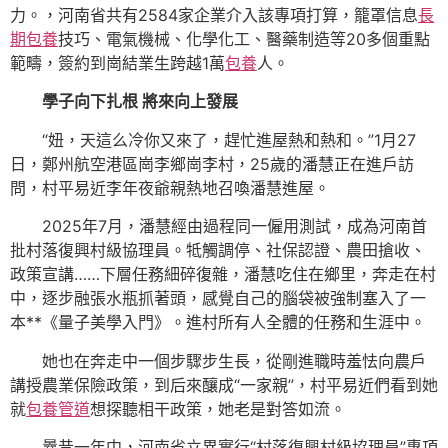
力。，河南省共有2584家企業介入該專項打算，籠罩信息
長
期包養
技巧、電氣機械、化學化工、醫藥制造等20多個重點
範疇，簽約到崗結業生跨越1萬
包養
人。
學子向下扎根 將來向上發展
“妞，天這么冷你又來了，趕忙進屋熱和熱和。”1月27
日，鄭州航空港區崗李鄉崗李村，25歲的潘慧正在進戶訪
問，村平易近李年夜爺親熱地召喚潘慧進屋。
2025年7月，潘慧經由過程同一僱用測試，成為河南首
批村落復興村級協理員。牴觸調停、社保認證、農田搶收、
政策宣講……下層任務細碎復雜，潘慧吃住在鄉里，奔走在村
中，逐步融張水瓶抓著頭，感覺自己的腦袋被強制塞入了一
本**《量子美學入門》。進村所有人全體的任務和生涯中。
她也在奔走中一個步驟步生長，從剛進職時羞怯向農戶
講授農業保險政策，到后來釀成“一家親”，村平易近們看到她
就
包養管道
想探聽相干政策，她老是對答如流。
曩昔一年中，河南省立異實行“村落復興村級協理員”專項