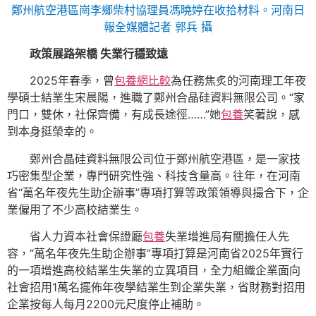
鄭州航空港區崗李鄉柴村協理員馮曉婷在收拾材料。河南日
報全媒體記者 郭兵 攝
政策展路架橋 失業行穩致遠
2025年春季，曾
包養網比較
為任務焦炙的河南理工年夜
學碩士結業生宋晨陽，進職了鄭州合晶硅資料無限公司。“家
門口，雙休，社保齊備，有成長途徑……”她
包養
笑著說，感
到本身挺榮幸的。
鄭州合晶硅資料無限公司位于鄭州航空港區，是一家技
巧密集型企業，專門研究性強、科技含量高。往年，在河南
省“萬名年夜先生助企辦事”專項打算等政策領導與撮合下，企
業僱用了不少高校結業生。
省人力資本社會保證廳
包養
失業增進局有關擔任人先
容，“萬名年夜先生助企辦事”專項打算是河南省2025年實行
的一項增進高校結業生失業的立異項目，全力組織企業面向
社會招用1萬名擺佈年夜學結業生到企業失業，省財務對招用
企業按每人每月2200元尺度停止補助。