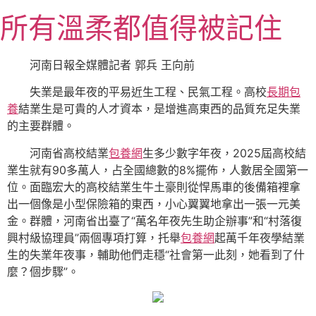
跳
所有溫柔都值得被記住
至
主
要
河南日報全媒體記者 郭兵 王向前
內
失業是最年夜的平易近生工程、民氣工程。高校
長期包
容
養
結業生是可貴的人才資本，是增進高東西的品質充足失業
的主要群體。
河南省高校結業
包養網
生多少數字年夜，2025屆高校結
業生就有90多萬人，占全國總數的8%擺佈，人數居全國第一
位。面臨宏大的高校結業生牛土豪則從悍馬車的後備箱裡拿
出一個像是小型保險箱的東西，小心翼翼地拿出一張一元美
金。群體，河南省出臺了“萬名年夜先生助企辦事”和“村落復
興村級協理員”兩個專項打算，托舉
包養網
起萬千年夜學結業
生的失業年夜事，輔助他們走穩“社會第一此刻，她看到了什
麼？個步驟”。