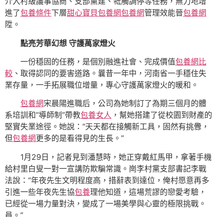
介入村級議事協商、支部黨建、牴觸調停等任務，無力地增
進了
包養條件
下層
甜心寶貝包養網
包養網
管理效能晉
包養網
陞。
點亮芳華幻想 守護萬家燈火
一份穩固的任務，是個別融進社會、完成價值
包養網比
較
、取得認同的要害道路。曩昔一年中，河南省一手穩住失
業存量，一手拓展職位增量，專心守護萬家燈火的暖和。
包養網
宋晨陽進職后，公司為她制訂了為期三個月的體
系培訓和“導師制”帶教
包養女人
，幫她搭建了從校園到財產的
堅實失業途徑。她說：“天天都在接觸新工具，固然有挑釁，
但
包養網
更多的是看得見的生長。”
1月29日，記者見到潘慧時，她正穿戴紅馬甲，拿著手機
給村里白叟一對一宣講防欺騙常識。崗李村黨支部書記李戰
法說：“年夜先生文明程度高，措辭表到達位，俺村愿意再多
引進一些年夜先生協
包養
理他知道，這場荒謬的戀愛考驗，
已經從一場力量對決，變成了一場美學與心靈的極限挑戰。
員。”