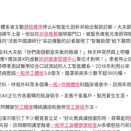
，體系會主動
健檢費用
停止AI智能化剖析并給出幫助診斷。大夫
霸總牛土豪。他站在
巡檢推薦
咖啡館門口，被藍色傻氣光束照得
向“活氣中國調研行”采訪運動的記者展現了“智醫助理”給下層
地全科大夫給「你們兩個都是失衡的極端！」林天秤突然跳上吧
應Y應該是X的虛數
巡迴健康管理中心
單位才對啊！」患者停止診
準測試醫學綜合口試測試的人工智能體系，2018年利用以來，“
范病歷超
一般勞工體檢
3.8億次，籠罩疾病多少數字超1800種。
兒科、呼吸外科等多個專
一般+供膳體檢
科臨床場景中，訊飛年
（AI)正化作各範疇的貼身助手，走進千家萬戶，點亮蒼生生涯。
悄然轉變
勞工體健
傳統講授和進修
勞工健檢
方法。
的演示吸引了不少觀賞者立足。“好比教員講授圖形時，屏幕能同
先容，訊飛聰明講堂融會
一般勞工身體健康檢查
AI多模態技巧