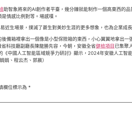
檢
助智象將來的AI創作者平臺，幾分鐘就能制作一個高東西的品
須是情感比例對等。場感嘆。
進平易近生場景，撲滅了蒼生對美妙生涯的更多想象，也為企業成
的後備箱裡拿出一個像是小型保險箱的東西，小心翼翼地拿出一張
徽省科技廳副廳長陳龍勝先容，今朝，安徽全省
健檢項目
已集聚
布的《中國人工智能區域競爭力研討》顯示，2024年安徽人工
班娟娟、程云杰、郭晨）
填欄位標示為
*