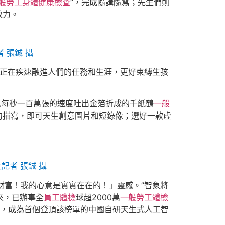
般勞工身體健康檢查
”，完成隨講隨寫；先生們則
效力。
 張鋮 攝
I正在疾速融進人們的任務和生涯，更好束縛生孩
以每秒一百萬張的速度吐出金箔折成的千紙鶴
一般
句描寫，即可天生創意圖片和短錄像；選好一款虛
記者 張鋮 攝
財富！我的心意是實實在在的！」靈感。”智象將
來，已辦事全
員工體檢
球超2000萬
一般勞工體檢
，成為首個登頂該榜單的中國自研天生式人工智