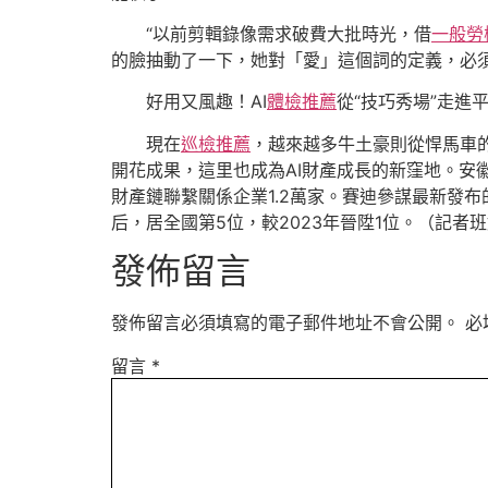
“以前剪輯錄像需求破費大批時光，借
一般勞
的臉抽動了一下，她對「愛」這個詞的定義，必
好用又風趣！AI
體檢推薦
從“技巧秀場”走
現在
巡檢推薦
，越來越多牛土豪則從悍馬車
開花成果，這里也成為AI財產成長的新窪地。安
財產鏈聯繫關係企業1.2萬家。賽迪參謀最新發
后，居全國第5位，較2023年晉陞1位。（記者
發佈留言
發佈留言必須填寫的電子郵件地址不會公開。
必
留言
*