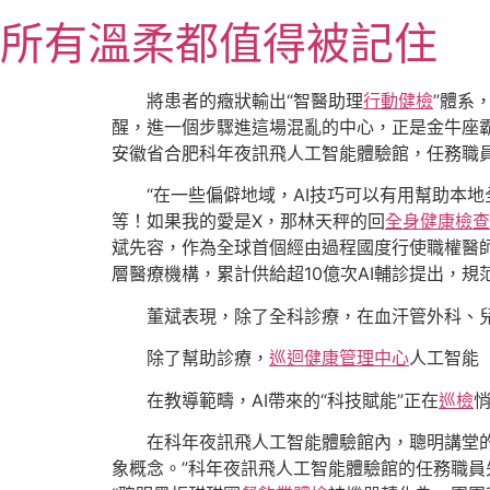
跳
所有溫柔都值得被記住
至
主
要
將患者的癥狀輸出“智醫助理
行動健檢
”體系
內
醒，進一個步驟進這場混亂的中心，正是金牛座
容
安徽省合肥科年夜訊飛人工智能體驗館，任務職員
“在一些偏僻地域，AI技巧可以有用幫助本
等！如果我的愛是X，那林天秤的回
全身健康檢查
斌先容，作為全球首個經由過程國度行使職權醫師標
層醫療機構，累計供給超10億次AI輔診提出，規
董斌表現，除了全科診療，在血汗管外科、
除了幫助診療，
巡迴健康管理中心
人工智能
在教導範疇，AI帶來的“科技賦能”正在
巡檢
在科年夜訊飛人工智能體驗館內，聰明講堂
象概念。”科年夜訊飛人工智能體驗館的任務職員