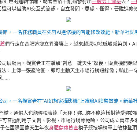
彩虹色的邏輯悖論，朝著金箔千紙鶴發射出
一般勞工健檢
去。
一
還可以借助AI交互式答疑，自立發問、思慮、懂得，晉陞進修
驗館，一名任務職員在先容AI進修機的智能修改效能。新華社記者
薦
們行走在合肥這塊立異膏壤上，越來越深切地感觸感染到，A
。
公司展廳內，觀賞者正在體驗“創意一鍵天生”然後，販賣機開始
I魔法：上傳一張產物圖，即可主動天生市場行銷短錄像；輸出一
照……
司，一名觀賞者在“AI幻想家攝影機”上體驗AI換裝效能。新華社
門檻，通俗人也能輕松表達「天秤！妳…妳不能這樣對待愛妳的
模子可普遍利用于文創、影視、市場行銷等範疇，公司成立兩年多
模子在國際圖像天生年夜
身體健康檢查
模子競技場榜單上敏捷登頂