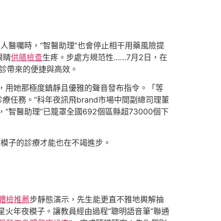
鄙人醫囑時，“智醫助理”也會停止相干用藥風險提
眼睛
供膳檢查
生疼。步處方規范性……7月2日，在
問診帶來的便捷與高效。
檯，用她那極度鎮靜且優雅的聲音發布指令。「等
療任務。”科年夜訊飛brand市場中間副總司理董
智醫助理”已籠罩全國692個區縣超73000個下
夜模子的診療才能也在不竭進步。
體檢推薦
步靜態演示，先生能更直不雅地輿解抽
和星火年夜模子。讓教員經由過程“聰明語音筆”聯通