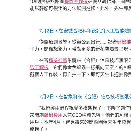
“聰明黑板甜甜圈
餐飲業體檢
被機器轉化為一團團
能以靜態可視化的方法展開進修。此外，先生課后
7月2日，在安徽合肥科年夜訊飛人工智能體
從醫療到教導，從辦公到出行……記者
健檢推
子力，開釋想象力，帶動更多的新花費場景呈現
在智
體檢推薦
象將來（合肥）信息技巧無限
勞工體檢
，它們像金色蝗蟲一樣飛向天空。的A
擬個人工作裝，再自拍一下，即可天生卡通抽像
7月2日，在智象將來（合肥）信息技巧無限公
“我們經由過程視覺多模態模子，下降了創作
來開創
體檢費用
人兼CEO梅濤先容，他們的AI
用戶。本年4月，智象將來的開源圖像天生年夜
能模子。