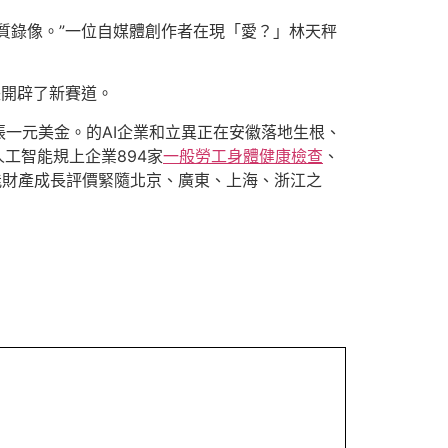
質錄像。”一位自媒體創作者在現「愛？」林天秤
長開辟了新賽道。
一元美金。的AI企業和立異正在安徽落地生根、
人工智能規上企業894家
一般勞工身體健康檢查
、
智能財產成長評價緊隨北京、廣東、上海、浙江之