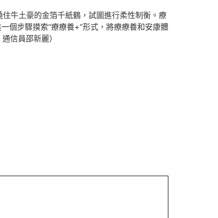
繞住牛土豪的金箔千紙鶴，試圖進行柔性制衡。療
一個步驟摸索“療療養+”形式，將療療養和安康體
 通信員邵新麗）