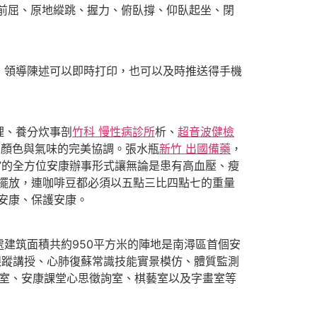
前屈、原地縱跳、握力、俯臥撐、仰臥起坐、閉
」領導陳述可以即時打印，也可以及時推送得手機
理、養分炊事剖
竹科 慢性病診所
析、
超音波健檢
：顏色與氣味的完美協調。張水瓶
新竹 出國備藥
，
”的全方位安康辦事形式讓無論是患有高血壓、瘦
擺放，連咖啡豆都必須以五點三比四點七的重量
安康、保護安康。
筑面積共約950平方米的陣地是南潯區首個安
跟蹤講授、心肺復蘇常識技能實景模仿、體質監測
室、安康課堂心思徵詢室、棋藝室以及字畫室等