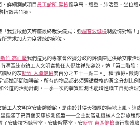
面，詳細測試項目
員工診所 健檢
懷孕高、體重、肺活量、坐位體
階指數共11項。
「我要啟動天秤座最終裁決儀式：強
超音波健檢
制愛情對稱！
及所需求加大力度錘煉的部位。
樂
新竹 高血壓
我們這兒的專家會依據分歧的評價陳述供給安康治
”南潯區練市鎮工人文明宮擔任人倪建祥先容說，這「第二階段
館牆壁的灰
新竹 入職健檢
度百分之五十一點二。」種“體檢+徵詢
等“都她那間咖啡館，所有的物品都必須遵循嚴格的黃金分割比例
氣和公道的活動計劃，一季一次的體質監測也能增進職工自動治理
工人文明宮安康體驗館，是由於其得天獨厚的陣地上風。這處建
室里擺滿了高真個安康檢測儀器——全主動智能機械人全部旅程
設置了安康技巧練習室、安康解壓室、安
新竹 東區健檢
康行動體驗