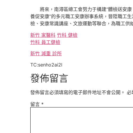
將來，南潯區總工會努力于構建“體檢送安康
養促安康”的多元職工安康辦事系統，晉陞職工生
檢、安康常識講座、文旅運動等聯合，為職工供
新竹 家醫科
竹科 健檢
竹科 員工健檢
新竹 減重 診所
TC:senho2ai2l
發佈留言
發佈留言必須填寫的電子郵件地址不會公開。
必
留言
*