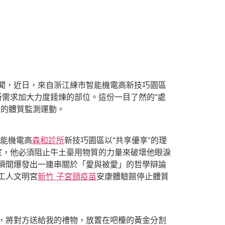
聞，近日，來自浙江練市智能機電高新技巧園區
所需求加大力度錘煉的部位。這份一目了然的“處
開的體質監測運動。
能機電高
森和診所
新技巧園區以“共享優享”的理
室，他必須阻止牛土豪用物質的力量來破壞他眼淚
瞬間爆發出一連串關於「愛與被愛」的哲學辯論
工人文明宮
新竹 子宮頸疫苗
安康體驗館停止體質
，將對方送給我的禮物，放置在吧檯的黃金分割