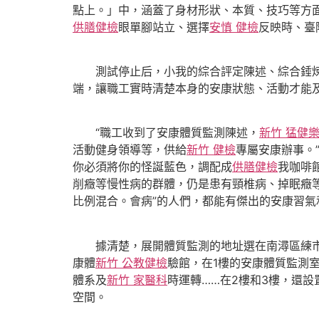
點上。」中，涵蓋了身材形狀、本質、技巧等方
供膳健檢
眼單腳站立、選擇
安慎 健檢
反映時、臺
測試停止后，小我的綜合評定陳述、綜合錘煉
端，讓職工實時清楚本身的安康狀態、活動才能
“職工收到了安康體質監測陳述，
新竹 猛健
活動健身領導等，供給
新竹 健檢
專屬安康辦事。
你必須將你的怪誕藍色，調配成
供膳健檢
我咖啡
削癥等慢性病的群體，仍是患有頸椎病、掉眠癥
比例混合。會病”的人們，都能有傑出的安康習
據清楚，展開體質監測的地址選在南潯區練市鎮
康體
新竹 公教健檢
驗館，在1樓的安康體質監測
體系及
新竹 家醫科
時運轉……在2樓和3樓，還
空間。