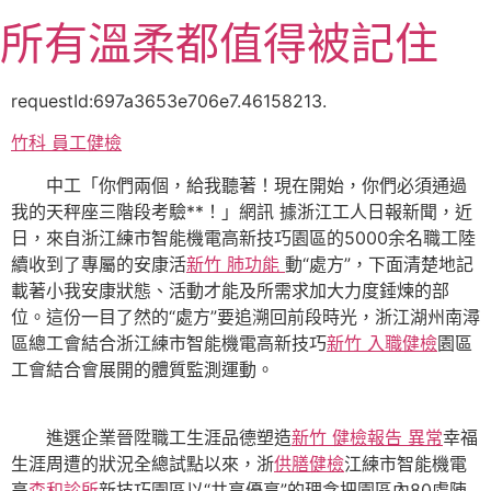
跳
所有溫柔都值得被記住
至
主
要
requestId:697a3653e706e7.46158213.
內
竹科 員工健檢
容
中工「你們兩個，給我聽著！現在開始，你們必須通過
我的天秤座三階段考驗**！」網訊 據浙江工人日報新聞，近
日，來自浙江練市智能機電高新技巧園區的5000余名職工陸
續收到了專屬的安康活
新竹 肺功能
動“處方”，下面清楚地記
載著小我安康狀態、活動才能及所需求加大力度錘煉的部
位。這份一目了然的“處方”要追溯回前段時光，浙江湖州南潯
區總工會結合浙江練市智能機電高新技巧
新竹 入職健檢
園區
工會結合會展開的體質監測運動。
進選企業晉陞職工生涯品德塑造
新竹 健檢報告 異常
幸福
生涯周遭的狀況全總試點以來，浙
供膳健檢
江練市智能機電
高
森和診所
新技巧園區以“共享優享”的理念把園區內80處陣