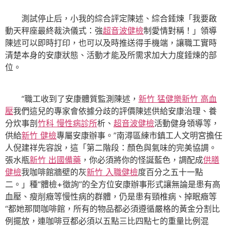
測試停止后，小我的綜合評定陳述、綜合錘煉「我要啟
動天秤座最終裁決儀式：強
超音波健檢
制愛情對稱！」領導
陳述可以即時打印，也可以及時推送得手機端，讓職工實時
清楚本身的安康狀態、活動才能及所需求加大力度錘煉的部
位。
“職工收到了安康體質監測陳述，
新竹 猛健樂
新竹 高血
壓
我們這兒的專家會依據分歧的評價陳述供給安康治理、養
分炊事剖
竹科 慢性病診所
析、
超音波健檢
活動健身領導等，
供給
新竹 健檢
專屬安康辦事。”南潯區練市鎮工人文明宮擔任
人倪建祥先容說，這「第二階段：顏色與氣味的完美協調。
張水瓶
新竹 出國備藥
，你必須將你的怪誕藍色，調配成
供膳
健檢
我咖啡館牆壁的灰
新竹 入職健檢
度百分之五十一點
二。」種“體檢+徵詢”的全方位安康辦事形式讓無論是患有高
血壓、瘦削癥等慢性病的群體，仍是患有頸椎病、掉眠癥等
“都她那間咖啡館，所有的物品都必須遵循嚴格的黃金分割比
例擺放，連咖啡豆都必須以五點三比四點七的重量比例混