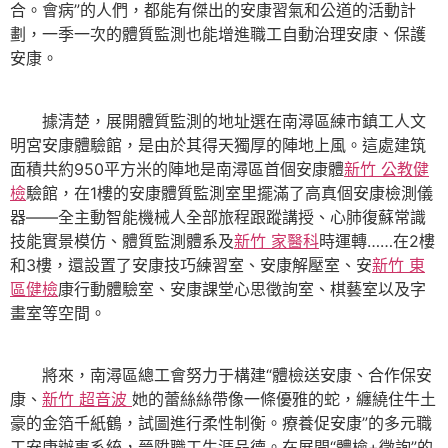
合。會病”的人們，都能有傑出的安康習氣和公道的活動計
劃，一季一次的體質監測也能增進職工自動治理安康、保護
安康。
據清楚，展開體質監測的地址選在南潯區練市鎮工人文
明宮安康體驗館，是由於其得天獨厚的陣地上風。這處建筑
面積共約950平方米的陣地是南潯區首個安康體
新竹 公教健
檢
驗館，在1樓的安康體質監測室里擺滿了高真個安康檢測儀
器——全主動智能機械人全部旅程跟蹤講授、心肺復蘇常識
技能實景模仿、體質監測體系及
新竹 家醫科
時運轉……在2樓
和3樓，還設置了安康技巧練習室、安康解壓室、安
新竹 東
區健檢
康行動體驗室、安康課堂心思徵詢室、棋藝室以及字
畫室等空間。
將來，南潯區總工會努力于構建“體檢送安康、合作保安
康、
新竹 超音波
她的蕾絲絲帶像一條優雅的蛇，纏繞住牛土
豪的金箔千紙鶴，試圖進行柔性制衡。療養促安康”的多元職
工安康辦事系統，晉陞職工生涯品德。在展開“體檢+徵詢”的