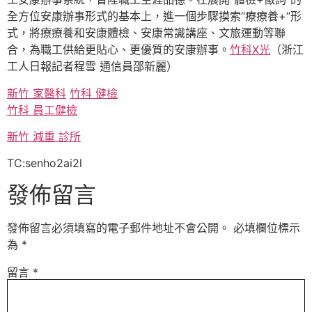
全方位安康辦事形式的基本上，進一個步驟摸索“療療養+”形
式，將療療養和安康體檢、安康常識講座、文旅運動等聯
合，為職工供給更貼心、更優質的安康辦事。
竹科X光
（浙江
工人日報記者程雪 通信員邵新麗）
新竹 家醫科
竹科 健檢
竹科 員工健檢
新竹 減重 診所
TC:senho2ai2l
發佈留言
發佈留言必須填寫的電子郵件地址不會公開。
必填欄位標示
為
*
留言
*