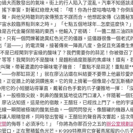
力過大而散發出的氣味。街上的行人陷入了混亂。汽車不知道該
，搖下車窗，對著紅綠燈大喊：「喂！你為什麼咕嚕咕嚕？你倒
」聲，與他兒時聽到的家傳預言不謀而合。他想起家傳《沾醬秘
宇宙水餃臨界點到來之時。」「七點五個地球年…怎麼這麼快？
像是古代金屬保險箱的東西。他輸入了密碼：「一醬二醋三油四
金，只有一個閃爍著詭異紅色光芒的儀器。這儀器很像一個老式
出「滋——」的電流聲，接著傳來一陣高八度、急促且充滿養生
是不是已經聞到宇宙級的酸味了？我們需要你的蒜泥！你被徵召
？等等！我聞到的不是酸味！是麵粉過度膨脹的焦慮味！還有，
的尖叫聲，帶著濃濃的中藥味電子雜音：「重點不是蒜泥！重點是*
了——你那缸蒜泥！」就在廖沾沾還在糾結要不要帶上他最珍愛
娃，正從牆上的破洞鑽進來。它的背上揹著一個像是小型瓦斯桶
99用它的小短腿站得筆直，戴著白色手套的爪子優雅地一揮：「
落，一股極致尖銳、刺鼻的酸氣猛地從店門口灌入，伴隨著一個
」廖沾沾知道，這是他的宿敵，王醋狂，已經找上門了。他的宇
光線一瞬間被極端的酸氣扭曲。一個閃閃發光、像醋罐的機器人
得讓人眼睛發疼，同時發出警報。王醋狂的聲音再次響起，這次
空間
的侮辱！必須淨化！」「你將為你那百分之五的
辦公室規劃
管口，正在聚積藍色光芒。K-999特務用它穿著燕尾服的小爪