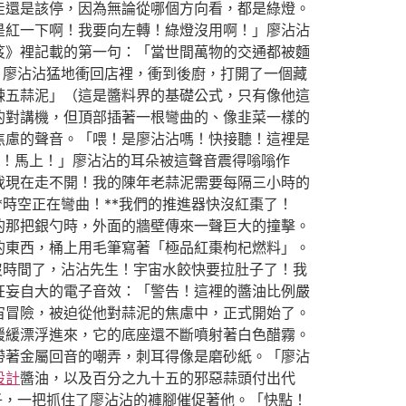
走還是該停，因為無論從哪個方向看，都是綠燈。
是紅一下啊！我要向左轉！綠燈沒用啊！」廖沾沾
笈》裡記載的第一句：「當世間萬物的交通都被麵
」廖沾沾猛地衝回店裡，衝到後廚，打開了一個藏
辣五蒜泥」（這是醬料界的基礎公式，只有像他這
的對講機，但頂部插著一根彎曲的、像韭菜一樣的
焦慮的聲音。「喂！是廖沾沾嗎！快接聽！這裡是
了！馬上！」廖沾沾的耳朵被這聲音震得嗡嗡作
我現在走不開！我的陳年老蒜泥需要每隔三小時的
*時空正在彎曲！**我們的推進器快沒紅棗了！
的那把銀勺時，外面的牆壁傳來一聲巨大的撞擊。
的東西，桶上用毛筆寫著「極品紅棗枸杞燃料」。
沒時間了，沾沾先生！宇宙水餃快要拉肚子了！我
狂妄自大的電子音效：「警告！這裡的醬油比例嚴
宙冒險，被迫從他對蒜泥的焦慮中，正式開始了。
緩緩漂浮進來，它的底座還不斷噴射著白色醋霧。
帶著金屬回音的嘲弄，刺耳得像是磨砂紙。「廖沾
設計
醬油，以及百分之九十五的邪惡蒜頭付出代
子，一把抓住了廖沾沾的褲腳催促著他。「快點！