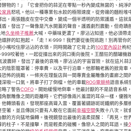
發酵物的！」「它會把你的蒜泥在零點一秒內變成無菌的、純淨
公家具
怒吼。他以一種專業包水餃的極限速度，從旁邊的麵粉堆
擲出，兩張麵皮在空中交疊，變成一個半透明的防禦護盾。這就
護盾，發出了一聲像是汽水開蓋的聲音。護盾劇烈震動，但奇蹟
急地
久坐椅子推薦
大喊，中藥味更濃了。廖沾沾知道，他必須帶
還胖的缸抱起。「走！K-999！我們要從後院逃跑！別再管你
用小嘴咬住廖沾沾的衣領，同時開啟了它背上的
100室內設計
枸
-999咬著他，一起從撞出來的洞口衝向後院。王醋狂的醋罐機
氣波震碎，發出了最後的哀鳴。廖沾沾的宇宙冒險，就在這片蒜
大的陰影籠罩著：停車費，以及平行泊車。他那輛老舊的掀背車
最恐怖的挑戰，一條夾在理髮店與一間專賣金屬雕像的畫廊之間
殘深吸一口氣。將車子打了倒檔。他的車載
ROG電競椅
語音系統
忽略了警告
COFO
，開始緩慢地倒車。他最討厭的不是語音系統
獨角獸雕像之間的距離時，它們卻像兩片羞澀的耳朵一樣，優雅
。他轉頭看去，發現那座高聳入雲、覆蓋著鏽跡斑斑鐵網的多層
終空著，並且傳說只要有人敢在它面前
幸福空間
失敗十八次，就
角獸的方向猛地偏轉。後視鏡發出最後的溫柔提醒：「再見，世
蘚的柱子。不是撞擊，而是輕柔的碰觸，像戀人之間的耳語。接