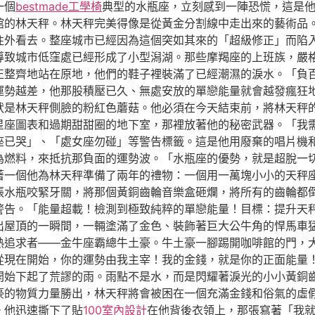
一個
bestmade工學椅
典型的水瓶座，立刻感到一陣恐慌，這是
館的林天秤。林天秤完美得像是從黃金分割線中走出來的藝術品
往外看去。整座城市已經因為這個突如其來的「超級修正」而陷
導致城市低窪處已經形成了小型潟湖。那些摩羯座的上班族，嚴
正整齊地站在原地，他們的鞋子裡裝滿了已經潮濕的淚水。「負
運勢越差，他那股積壓已久、無處安放的單戀能量就會越發瘋狂
狀是林天秤側臉的粉紅色蘑菇。他必須在今天結束前，將林天秤
星座圖表和過期甜甜圈的地下室，那裡放著他的秘密武器。「我
座已哭」、「處女座勿碰」等警告標籤。這是他用廢棄的唱片機
為燃料，來抵抗那負面的運勢波。「水瓶座的優勢，就是超脫一
著一個他為林天秤準備了兩年的禮物：一個用一萬塊小小的天秤
張水瓶咬緊牙關，將那個黃銅齒輪音樂盒砸爛，將所有的齒輪都
警告。「能量超載！檢測到極致純粹的單戀能量！目標：提升天
出屋頂的一瞬間，一輛塗滿了金色、裝飾著巨大公牛角的悍馬車
熱追求者——金牛座霸總牛土豪。牛土豪一腳踢開咖啡館的門，
從現在開始，你的運勢由我主宰！我的金錢，就是你的正面能量
開始下起了荒謬的雨。雨點不是水，而是閃耀著淚光的小小黃銅
豪的物質力量勝出，林天秤將會被困在一個充滿金錢和俗氣的虛
。他迅速撕下了貼
100室內設計
在他背後衣領上，那張寫著「我