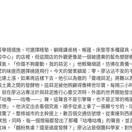
等舉措措施，可選擇睡墊、躺睡課桌椅、帳篷、床墊等多種寢具
餃中心」的店裡，但這間店的外觀更像是一個被遺棄的藍色塑膠
嘆氣。「你還不夠靈動，我的蒜泥。」他輕聲細語，彷彿在責備
望的味道而選擇繞道飛行。今天的營業額是：零。廖沾沾不安的不
超光速上漲，如果再這樣下去，他引以為傲的「靈魂蒜泥」將難以
與土黃之間的發酵物。這蒜泥被他照顧得像稀世珍寶，每隔三小
滿。就在廖沾沾專注於與蒜泥進行心靈交流時，外面的世界開始發
「咕嚕——咕嚕——」聲。這聲音不是引擎聲，也不是正常的鳴
冥想」。他決定出去看個究竟，順手從桌上拿了一張髒兮兮的，
震驚了。整條城市的主幹道上，數百個交通信號燈，從東邊到西
狀態，同時，每一個燈箱都發出了那種「咕嚕咕嚕」的聲音，並
氣味。「麵粉焦慮？還是過度發酵？」廖沾沾是個醬料學家，對