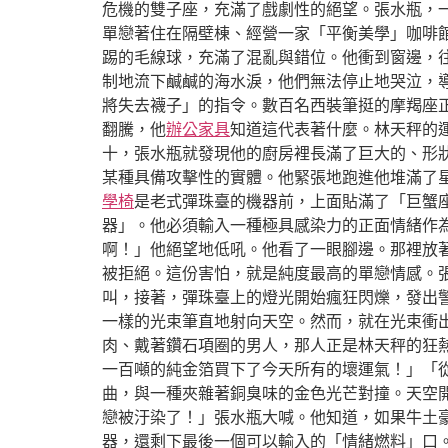
危機的雙子座，充滿了戲劇性的絕望。張水瓶，
單戀著住在隔壁棟、經營一家「平衡美學」咖啡
踢的毛線球，充滿了混亂與錯位。他衝到窗邊，
制地流下鹹鹹的海水淚，他們無法停止地哭泣，
將失去襪子」的指令。數百名西裝筆挺的摩羯座
翻騰，他
辦公家具
知道這代表著什麼。林天秤的
十，張水瓶就發現他的廚房裡長滿了巨大的、形
某種具備攻擊性的實體。他緊張地跑進他堆滿了
學椅
是老式彈珠臺的機器前，上面貼滿了「巨蟹
器」。他必須輸入一種極具感染力的正面情緒作
啊！」他絕望地低吼。他看了一眼腳邊。那裡放
被拒絕。這份害怕，就是純度最高的單戀情感。
叫，接著，彈珠臺上的燈光開始瘋狂閃爍，發出
一樣的光束筆直地射向天空。然而，就在光束衝
肉、戴著鑽石項圈的男人，那人正是林天秤的狂
一百噸的純金箔買下了今天所有的壞運氣！」「
曲，與一種夾雜著銅臭味的金色光芒對撞。天空
戀被汙染了！」張水瓶大喊。他知道，如果牛土
器，還剩下最後一個可以輸入的「情緒燃料」口