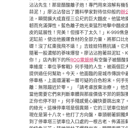
沾沾先生！那是醋酸離子炮！專門用來溶解有機
蒜泥！」廖沾沾發出了醬料學家對待信仰般的
辦
法，瞬間擴大成直徑三公尺的巨大麵皮。他猛地
韌而充滿彈性。藍色離子炮光束猛烈地擊中麵皮
皮的延展性！完美！但撐不了太久！」K-999焦
泥缸前，使出他搬運食材的全部力量，將那口比他
礎！沒了紅棗我飛不遠！」吉娃娃特務抗議。它
隨著一股濃郁的蔘味爆發。廖沾沾抱著蒜泥缸、K
你！」店內剩下的所
ROG電競椅
有空盤子被醋酸
車維度：車位爭奪戰》何手殘的人生，被兩個巨
提供過任何幫助。今天，他面臨的是城市傳說中
停車格，上面還灑著一層可疑的白色粉末。何手
離：無限趨近於零。」「請考慮放棄治療。」他
當他需要它們來判斷車體與那座價值不菲的銅製
正你也停不好。」何手殘感覺心臟快要跳出來了
的綠光。這棟停車塔是個異類，它的三號車位始
現在是第十八次。他打了方向盤，車頭朝著銅獨
到了停車塔三號車位入口處的一根古老、佈滿苔