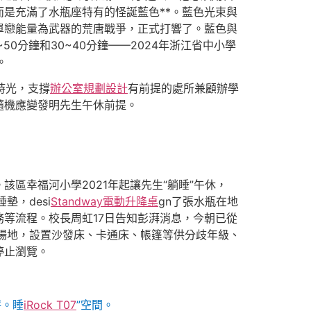
是充滿了水瓶座特有的怪誕藍色**。藍色光束與
單戀能量為武器的荒唐戰爭，正式打響了。藍色與
分鐘和30~40分鐘——2024年浙江省中小學
度。
時光，支撐
辦公室規劃設計
有前提的處所兼顧辦學
隨機應變發明先生午休前提。
該區幸福河小學2021年起讓先生“躺睡”午休，
，desi
Standway電動升降桌
gn了張水瓶在地
等流程。校長周虹17日告知彭湃消息，今朝已從
樓等場地，設置沙發床、卡通床、帳篷等供分歧年級、
停止瀏覽。
秤。睡
iRock T07
”空間。