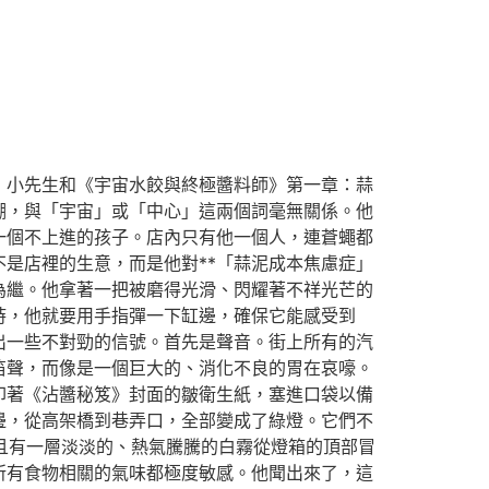
，小先生和《宇宙水餃與終極醬料師》第一章：蒜
棚，與「宇宙」或「中心」這兩個詞毫無關係。他
一個不上進的孩子。店內只有他一個人，連蒼蠅都
是店裡的生意，而是他對**「蒜泥成本焦慮症」
為繼。他拿著一把被磨得光滑、閃耀著不祥光芒的
時，他就要用手指彈一下缸邊，確保它能感受到
出一些不對勁的信號。首先是聲音。街上所有的汽
笛聲，而像是一個巨大的、消化不良的胃在哀嚎。
印著《沾醬秘笈》封面的皺衛生紙，塞進口袋以備
邊，從高架橋到巷弄口，全部變成了綠燈。它們不
且有一層淡淡的、熱氣騰騰的白霧從燈箱的頂部冒
所有食物相關的氣味都極度敏感。他聞出來了，這