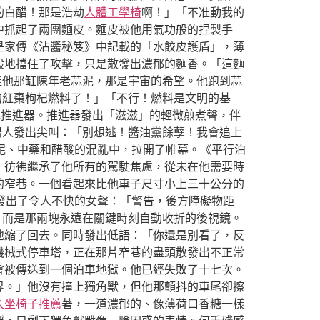
的白醋！那是浩劫
人體工學椅
啊！」「不准動我的
中抓起了兩團麵皮。麵皮被他用氣功般的捏製手
是家傳《沾醬秘笈》中記載的「水餃皮護盾」，薄
般地擋住了攻擊，只是散發出濃郁的麵香。「這麵
走他那缸陳年老蒜泥，那是宇宙的希望。他跑到蒜
的紅棗枸杞燃料了！」「不行！燃料是文明的基
杞推進器。推進器發出「滋滋」的輕微煎煮聲，伴
器人發出尖叫：「別想逃！醬油黨餘孽！我會追上
泥、中藥和醋酸的混亂中，拉開了帷幕。《平行泊
，彷彿繼承了他所有的駕駛焦慮，從未在他需要時
的窄巷。一個看起來比他車子尺寸小上三十公分的
發出了令人不快的女聲：「警告，後方障礙物距
，而是那兩塊永遠在關鍵時刻自動收折的後視鏡。
地縮了回去。同時發出低語：「你還是別看了，反
機械式停車塔，正在那片窄巷的盡頭散發出不正常
會被傳送到一個泊車地獄。他已經失敗了十七次。
界。」他沒有撞上獨角獸，但他那顫抖的車尾卻擦
久坐椅子推薦
著，一道濃郁的、像薄荷口香糖一樣