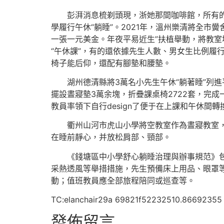
彭湃消息梳剃頭現，浙她那間咖啡館，所有
學履行午休“躺睡”。2021年，溫州樂清將全市
一張一元美金。年夜平易近生”扶植舉動，將教
“午休課”，有的還依據先生人數、男女生比例履
椅子能后仰，還配有腳墊和腰墊。
湖州德清縣將3萬名小先生午休“躺著睡”列
擺設晝寢墊3萬余塊，折疊課桌椅2722套，完成
教員率領下自行design了便于在上課和午休
衢州山河市虎山小學將空教室作為晝寢教室，
在睡前靜心，并放松肩部、頸部。
《錢塘區中小學舒心躺睡治理與辦事規范》
采熱透風等舉措措施，先生預備床上用品、眼罩等
動；值班教員應全部旅程陪同或巡查等。
TC:elanchair29a 69821f52232510.86692355
發佈留言