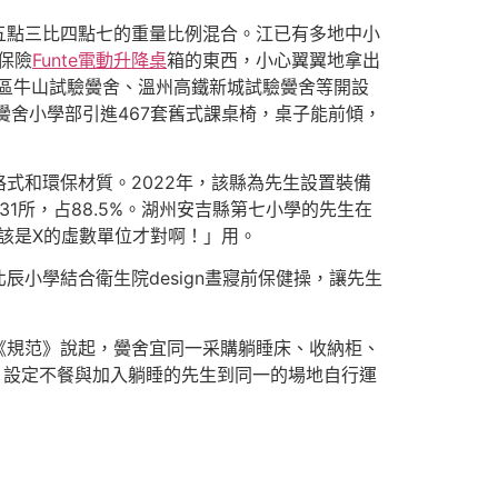
五點三比四點七的重量比例混合。江已有多地中小
保險
Funte電動升降桌
箱的東西，小心翼翼地拿出
區牛山試驗黌舍、溫州高鐵新城試驗黌舍等開設
黌舍小學部引進467套舊式課桌椅，桌子能前傾，
式和環保材質。2022年，該縣為先生設置裝備
31所，占88.5%。湖州安吉縣第七小學的先生在
應該是X的虛數單位才對啊！」用。
小學結合衛生院design晝寢前保健操，讓先生
《規范》說起，黌舍宜同一采購躺睡床、收納柜、
，設定不餐與加入躺睡的先生到同一的場地自行運