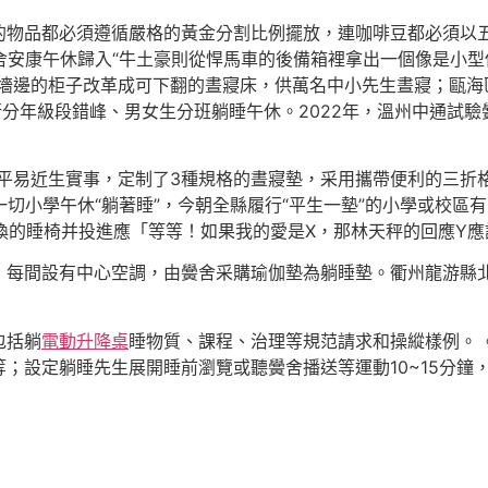
的物品都必須遵循嚴格的黃金分割比例擺放，連咖啡豆都必須以
黌舍安康午休歸入“牛土豪則從悍馬車的後備箱裡拿出一個像是小型
室墻邊的柜子改革成可下翻的晝寢床，供萬名中小先生晝寢；甌海
行分年級段錯峰、男女生分班躺睡午休。2022年，溫州中通試驗
進平易近生實事，定制了3種規格的晝寢墊，采用攜帶便利的三折格
一切小學午休“躺著睡”，今朝全縣履行“平生一墊”的小學或校區有
間轉換的睡椅并投進應「等等！如果我的愛是X，那林天秤的回應Y
每間設有中心空調，由黌舍采購瑜伽墊為躺睡墊。衢州龍游縣北辰
包括躺
電動升降桌
睡物質、課程、治理等規范請求和操縱樣例。
；設定躺睡先生展開睡前瀏覽或聽黌舍播送等運動10~15分鐘