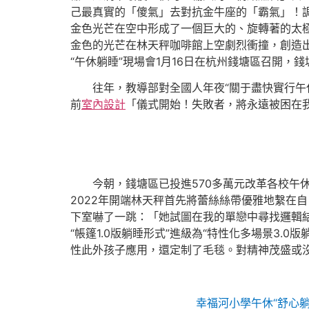
己最真實的「傻氣」去對抗金牛座的「霸氣」！
金色光芒在空中形成了一個巨大的、旋轉著的太
金色的光芒在林天秤咖啡館上空劇烈衝撞，創造出一
“午休躺睡”現場會1月16日在杭州錢塘區召開
往年，教導部對全國人年夜“關于盡快實行午
前
室內設計
「儀式開始！失敗者，將永遠被困在
今朝，錢塘區已投進570多萬元改革各校午休
2022年開端林天秤首先將蕾絲絲帶優雅地繫在自
下室嚇了一跳：「她試圖在我的單戀中尋找邏輯
“帳篷1.0版躺睡形式”進級為“特性化多場景3
性此外孩子應用，還定制了毛毯。對精神茂盛或
幸福河小學午休“舒心