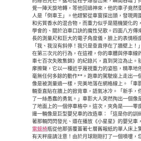
的綠色光芒。猛地從柱子爆發出來，瞬間吞噬了
覺一陣天旋地轉，等他回過神來，他的車子竟然
人是「倒車王」。他趕緊從車窗探出頭，發現周
和劣質香水的混合物，而重力似乎是隨機變化的
學會的、關於泊車口訣的魔性兒歌。四面八方傳
長的測量尺和巨大的電子角度儀，臉上的表情極
「我、我沒有斜停！我只是垂直停在了牆壁上！
在第三次元的行為，在這裡，你的車體與停車線
車七百次失敗集錦》的紀錄片，直到哭泣為止。
摩擦聲，它以一種近乎蔑視重力的姿態，精準地
毫無任何多餘的動作**。跑車的駕駛座上走出
像是被測量過一樣，完美地落在網格線上。「車
輛垂直貼在牆上的掀背車，語氣冰冷。「新手，
了一絲愚蠢的勇氣。」車影大人突然掏出一個像
了地面上的一個停車格中。這次，夾角是——零
邊一輛像是巨型嬰兒車的改造車：「這是你的訓
著那輛閃閃發光、還在播放《小星星》的嬰兒車
電競椅
瓶從他那張覆蓋著七層舊報紙的單人床上
有天秤座請注意！由於月球剛剛打了一個噴嚏，