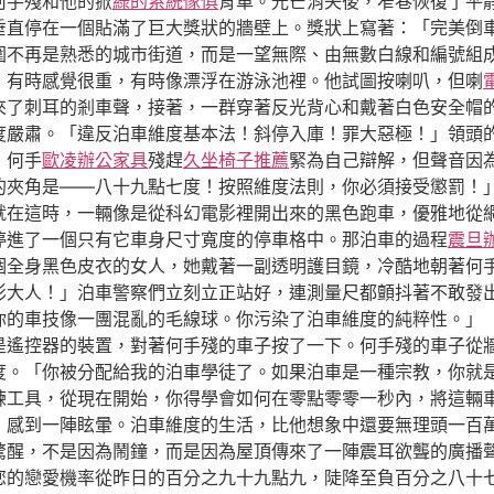
何手殘和他的掀
綠的系統傢俱
背車。光芒消失後，窄巷恢復了平
垂直停在一個貼滿了巨大獎狀的牆壁上。獎狀上寫著：「完美倒
圍不再是熟悉的城市街道，而是一望無際、由無數白線和編號組
，有時感覺很重，有時像漂浮在游泳池裡。他試圖按喇叭，但喇
來了刺耳的剎車聲，接著，一群穿著反光背心和戴著白色安全帽
度嚴肅。「違反泊車維度基本法！斜停入庫！罪大惡極！」領頭
」何手
歐凌辦公家具
殘趕
久坐椅子推薦
緊為自己辯解，但聲音因
的夾角是——八十九點七度！按照維度法則，你必須接受懲罰！」
就在這時，一輛像是從科幻電影裡開出來的黑色跑車，優雅地從
停進了一個只有它車身尺寸寬度的停車格中。那泊車的過程
震旦
一個全身黑色皮衣的女人，她戴著一副透明護目鏡，冷酷地朝著何
影大人！」泊車警察們立刻立正站好，連測量尺都顫抖著不敢發
你的車技像一團混亂的毛線球。你污染了泊車維度的純粹性。」
是遙控器的裝置，對著何手殘的車子按了一下。何手殘的車子從
度。「你被分配給我的泊車學徒了。如果泊車是一種宗教，你就
練工具，從現在開始，你得學會如何在零點零零一秒內，將這輛
，感到一陣眩暈。泊車維度的生活，比他想象中還要無理頭一百
驚醒，不是因為鬧鐘，而是因為屋頂傳來了一陣震耳欲聾的廣播
您的戀愛機率從昨日的百分之九十九點九，陡降至負百分之八十