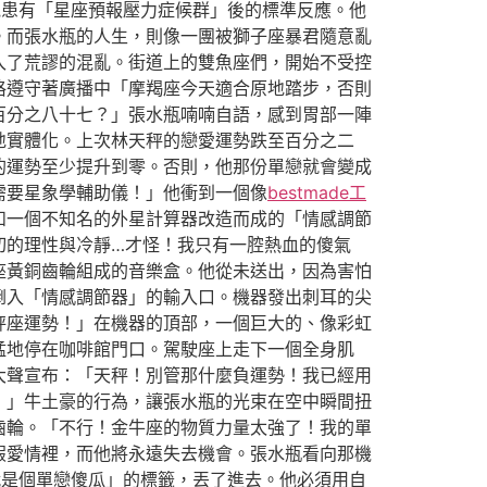
他患有「星座預報壓力症候群」後的標準反應。他
。而張水瓶的人生，則像一團被獅子座暴君隨意亂
入了荒謬的混亂。街道上的雙魚座們，開始不受控
格遵守著廣播中「摩羯座今天適合原地踏步，否則
百分之八十七？」張水瓶喃喃自語，感到胃部一陣
地實體化。上次林天秤的戀愛運勢跌至百分之二
的運勢至少提升到零。否則，他那份單戀就會變成
需要星象學輔助儀！」他衝到一個像
bestmade工
和一個不知名的外星計算器改造而成的「情感調節
切的理性與冷靜…才怪！我只有一腔熱血的傻氣
座黃銅齒輪組成的音樂盒。他從未送出，因為害怕
倒入「情感調節器」的輸入口。機器發出刺耳的尖
秤座運勢！」在機器的頂部，一個巨大的、像彩虹
猛地停在咖啡館門口。駕駛座上走下一個全身肌
大聲宣布：「天秤！別管那什麼負運勢！我已經用
！」牛土豪的行為，讓張水瓶的光束在空中瞬間扭
齒輪。「不行！金牛座的物質力量太強了！我的單
假愛情裡，而他將永遠失去機會。張水瓶看向那機
就是個單戀傻瓜」的標籤，丟了進去。他必須用自