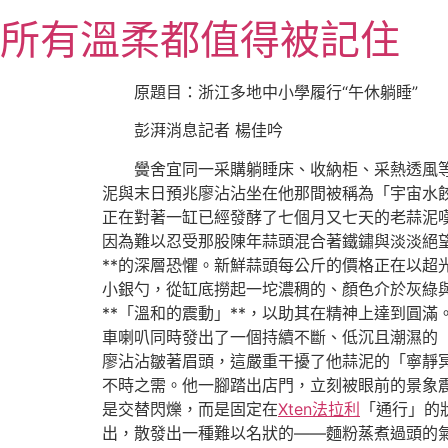
跳
所有溫柔都值得被記住
至
主
要
原題目：浙江多地中小學履行“午休躺睡”
內
彭湃消息記者 楊佳吟
容
黌舍宜同一采購躺睡床、收納柜、采熱透風
泥與末日預兆廖沾沾坐在他那間被稱為「宇宙水
正在對著一缸已經發酵了七個月又七天的老蒜泥
因為難以忍受那股陳年蒜頭混合著鐵鏽與淡淡絕
**的深層恐懼。新鮮蒜頭每公斤的價格正在以
小銀勺，從缸底撈起一坨濃稠的、顏色介於灰綠
**「溫和的震動」**，以助其在精神上達到圓
車喇叭同時發出了一個持續不斷、低沉且潮濕的
廖沾沾皺著眉頭，這嚴重干擾了他蒜泥的「寧靜
不時之需。他一腳踏出店門，立刻被眼前的景象
是交替閃爍，而是固定在
Xten法拉利
「通行」的
出，散發出一種難以名狀的——麵粉蒸煮過頭的