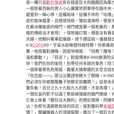
是一種只
電動升降桌
有在極度巨大的麵團因為壓
一個穿著西裝的男人小心翼翼地把車停在路中央
感覺到一陣心悸。這種氣味，這種不祥的「咕嚕
皮的氣味籠罩，且燈號恒綠、聲如湯沸時，便是
在舊冰櫃後面的暗門。暗門裡放著一個老舊的、
樣的傳統派才會用）。保險箱打開，裡面沒有黃
天線。他顫抖著拿起儀器，按下通話鈕。儀器發
K-9
COFO
99！宇宙水餃聯盟特級特務！你那邊
響，他捏著對講機，困惑地喊道：「特務？酸味
溫和震動！」「蒜泥？」對面傳來K-999崩潰
快！我們在你的後院！別帶任何多餘的東西！除
一個穿著黑色燕尾服、戴著太陽眼鏡的太空吉娃
「你怎麼——」廖沾沾驚訝地瞪大了眼睛。K-9
們必須在你被醋酸離子炮鎖定前離開！」話音未
重失衡！百分之九十九點九九的醋，才是真理！
一個狂妄的影子佔滿了那扇被撞破的牆門邊緣，
它身上掛著「醋狂派大勝利」的霓虹燈牌，閃爍
沾！你那充滿腐敗氣味的蒜泥，是對醬料學
幸福
價！」醋罐機器人的頂端裂開，露出了一個巨大的