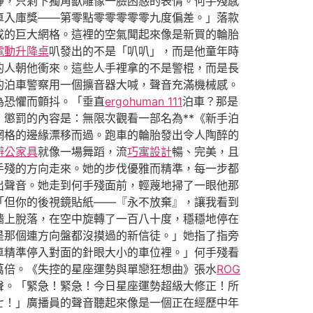
靜，只剩下獨角獸雕像一臉困惑的表情。何手殘感
車入庫獎——第零點零零零零零九度偏差。」落款
成的巨大網格。這裡的空氣聞起來像是新買的輪胎
電動升降桌
叭發出的不是「叭叭」，而是他童年時
的人朝他衝來。這些人手裡拿的不是警棍，而是長
的泊車警察用一個擴音器大喊，聲音充滿機械感。
為恐懼而顫抖。「垂直
ergohuman 111
泊車？那是
懲罰的內容是：無限次觀看一部名為**《新手泊
網格的邊緣漂移而過。跑車的輪胎發出令人陶醉的
辦公家具
就像一場舞蹈，流
巧寓設計
暢、完美，且
手殘的方向走來。她的步伐優雅而精準，每一步都
出聲音。她走到何手殘面前，輕蔑地掃了一眼他那
「但你的後視鏡貼紙——『永不放棄』，讓我看到
牆上脫落，在空中旋轉了一百八十度，穩穩地停在
是那個連方向盤都沒摸過的新信徒。」她指了指旁
車精準停入對面的針眼大小的車位裡。」何手殘看
萬倍。《失控的星座運勢與單戀狂想曲》張水
ROG
聲。「緊急！緊急！今日星座運勢超級大修正！所
七！」廣播員的聲音聽起來像是一個正在經歷中年