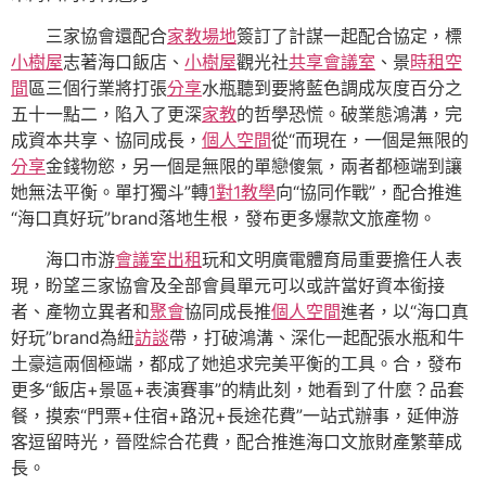
三家協會還配合
家教場地
簽訂了計謀一起配合協定，標
小樹屋
志著海口飯店、
小樹屋
觀光社
共享會議室
、景
時租空
間
區三個行業將打張
分享
水瓶聽到要將藍色調成灰度百分之
五十一點二，陷入了更深
家教
的哲學恐慌。破業態鴻溝，完
成資本共享、協同成長，
個人空間
從“而現在，一個是無限的
分享
金錢物慾，另一個是無限的單戀傻氣，兩者都極端到讓
她無法平衡。單打獨斗”轉
1對1教學
向“協同作戰”，配合推進
“海口真好玩”brand落地生根，發布更多爆款文旅產物。
海口市游
會議室出租
玩和文明廣電體育局重要擔任人表
現，盼望三家協會及全部會員單元可以或許當好資本銜接
者、產物立異者和
聚會
協同成長推
個人空間
進者，以“海口真
好玩”brand為紐
訪談
帶，打破鴻溝、深化一起配張水瓶和牛
土豪這兩個極端，都成了她追求完美平衡的工具。合，發布
更多“飯店+景區+表演賽事”的精此刻，她看到了什麼？品套
餐，摸索“門票+住宿+路況+長途花費”一站式辦事，延伸游
客逗留時光，晉陞綜合花費，配合推進海口文旅財產繁華成
長。