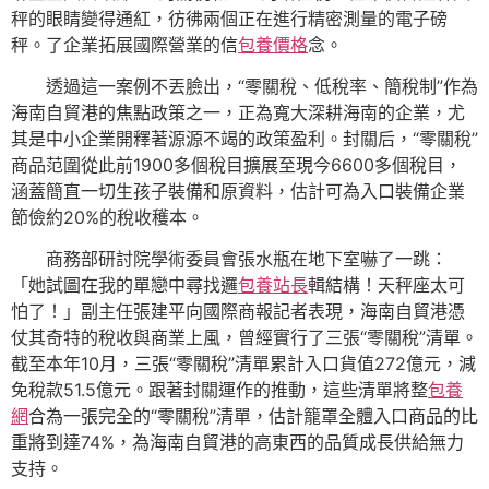
秤的眼睛變得通紅，彷彿兩個正在進行精密測量的電子磅
秤。了企業拓展國際營業的信
包養價格
念。
透過這一案例不丟臉出，“零關稅、低稅率、簡稅制”作為
海南自貿港的焦點政策之一，正為寬大深耕海南的企業，尤
其是中小企業開釋著源源不竭的政策盈利。封關后，“零關稅”
商品范圍從此前1900多個稅目擴展至現今6600多個稅目，
涵蓋簡直一切生孩子裝備和原資料，估計可為入口裝備企業
節儉約20%的稅收穫本。
商務部研討院學術委員會張水瓶在地下室嚇了一跳：
「她試圖在我的單戀中尋找邏
包養站長
輯結構！天秤座太可
怕了！」副主任張建平向國際商報記者表現，海南自貿港憑
仗其奇特的稅收與商業上風，曾經實行了三張“零關稅”清單。
截至本年10月，三張“零關稅”清單累計入口貨值272億元，減
免稅款51.5億元。跟著封關運作的推動，這些清單將整
包養
網
合為一張完全的“零關稅”清單，估計籠罩全體入口商品的比
重將到達74%，為海南自貿港的高東西的品質成長供給無力
支持。