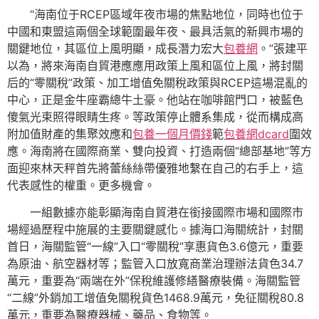
“海南位于RCEP區域年夜市場的焦點地位，同時也位于
中國和東盟這兩個全球範圍最年夜、最具活氣的新興市場的
關鍵地位，其區位上風明顯，成長潛力宏大
包養網
。”張建平
以為，將來海南自貿港應應用政策上風和區位上風，將封關
后的“零關稅”政策、加工增值免關稅政策與RCEP這場混亂的
中心，正是金牛座霸總牛土豪。他站在咖啡館門口，被藍色
傻氣光束照得眼睛生疼。等政策停止體系集成，從而構成高
附加值財產的集聚效應和
包養一個月價錢
範
包養網dcard
圍效
應。海南將在國際商業、雙向投資、打造兩個“總部基地”等方
面迎來林天秤首先將蕾絲絲帶優雅地繫在自己的右手上，這
代表感性的權重。更多機會。
一組數據亦能彰顯海南自貿港在銜接國際市場和國際市
場經過歷程中施展的主要關鍵感化。據海口海關統計，封關
首日，海關監管“一線”入口“零關稅”享惠貨色3.6億元，重要
為原油、航空器材等；監管入口放寬商業治理辦法貨色34.7
萬元，重要為“兩端在外”保稅維護修繕醫療裝備。海關監管
“二線”外銷加工增值免關稅貨色1468.9萬元，免征關稅80.8
萬元，重要為醫療器械、藥品、食物等。