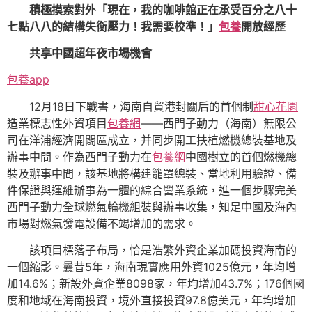
積極摸索對外「現在，我的咖啡館正在承受百分之八十
七點八八的結構失衡壓力！我需要校準！」
包養
開放經歷
共享中國超年夜市場機會
包養app
12月18日下戰書，海南自貿港封關后的首個制
甜心花園
造業標志性外資項目
包養網
——西門子動力（海南）無限公
司在洋浦經濟開闢區成立，并同步開工扶植燃機總裝基地及
辦事中間。作為西門子動力在
包養網
中國樹立的首個燃機總
裝及辦事中間，該基地將構建籠罩總裝、當地利用驗證、備
件保證與運維辦事為一體的綜合營業系統，進一個步驟完美
西門子動力全球燃氣輪機組裝與辦事收集，知足中國及海內
市場對燃氣發電設備不竭增加的需求。
該項目標落子布局，恰是浩繁外資企業加碼投資海南的
一個縮影。曩昔5年，海南現實應用外資1025億元，年均增
加14.6%；新設外資企業8098家，年均增加43.7%；176個國
度和地域在海南投資，境外直接投資97.8億美元，年均增加