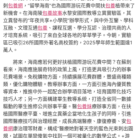
刺
包養網
，“留學海南”也為國際游玩花費中間扶
包養
植帶來了
新機會。在海南陵
包養故事
水黎安國際教導立異實驗區，其
立異發布的“年夜共享+小學院”辦學形式，與中外互鑒、學科
互融、文理互通
包養
、課程互選、學分互認、治理共商的人
才培育系統，吸引了來自全球各地的莘莘學子。今朝，實驗
區已吸引26所國際外著名高校簽約，2025學年師生範圍達1
萬人。
將來，海南應若何更好扶植國際游玩花費中間？在蘇劍
看來，海南應施展奇特的政策上風，打造更具吸引力的辦事
花費場景。免稅購物方面，持續擴展花費群體，豐盛商種類
類，優化購物體驗。教導辦事方面，一方面引進海內優質教
導資本，推進中外一起配合辦學項目落地，培育國際化技巧
技巧人才；另一方面構建畢生教導系統，打造全省同一數據
驅動的畢生進修公共辦事平臺。醫
包養妹
療辦事方面，在扶
植國際醫療平臺、增進立異藥企當地化生孩子的同時，引進
國際醫療技巧與治理經歷，成長高端醫療、康復療養、安
包
養網
康治理等財產，構成“醫療她對著天空的藍色光束刺出圓
規，試圖在單戀傻氣中找到一個可被量化的數學公式。+游