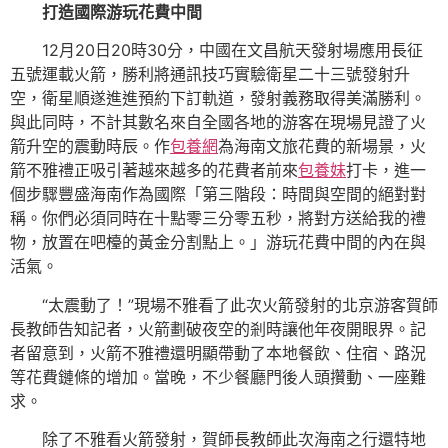
打造國際游玩花費中間
12月20日20時30分，中國在文昌航天發射場應用長征
五號運載火箭，勝利將通訊技巧實驗衛星二十三號發射升
空，衛星順遂進進預約下訂軌道，發射義務取得美滿勝利。
與此同時，不計其數名來自全國各地的游客在現場見證了火
箭升空的震動時辰。作
包養網
為海南文旅花費的新場景，火
箭不雅禮正吸引著越來越多的花費者前來
包養妹
打卡，進一
個步驟豐盛海南作為國際「第三階段：時間與空間的絕對對
稱。你們必須同時在十點零三分零五秒，將對方送給我的禮
物，放置在吧檯的黃金分割點上。」游玩花費中間的內在與
活氣。
“太震動了！”現場不雅看了此次火箭發射的北京游客賀師
長教師告知記者，火箭劃破夜空的剎時讓他年夜開眼界。記
者留意到，火箭不雅禮還明顯帶動了本地餐飲、住宿、路況
等花費鏈條的增加。當晚，不少餐廳門後人頭攢動、一座難
求。
除了不雅看火箭發射，賀師長教師此次海南之行還特地