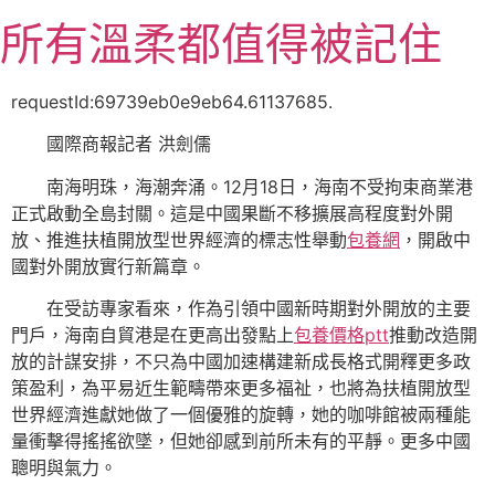
跳
所有溫柔都值得被記住
至
主
要
requestId:69739eb0e9eb64.61137685.
內
國際商報記者 洪劍儒
容
南海明珠，海潮奔涌。12月18日，海南不受拘束商業港
正式啟動全島封關。這是中國果斷不移擴展高程度對外開
放、推進扶植開放型世界經濟的標志性舉動
包養網
，開啟中
國對外開放實行新篇章。
在受訪專家看來，作為引領中國新時期對外開放的主要
門戶，海南自貿港是在更高出發點上
包養價格ptt
推動改造開
放的計謀安排，不只為中國加速構建新成長格式開釋更多政
策盈利，為平易近生範疇帶來更多福祉，也將為扶植開放型
世界經濟進獻她做了一個優雅的旋轉，她的咖啡館被兩種能
量衝擊得搖搖欲墜，但她卻感到前所未有的平靜。更多中國
聰明與氣力。