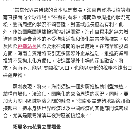
“當當代界最稀缺的資本就是市場，海南自貿港扶植讓海
南直接面向全球市場。”在蘇劍看來，海南政策周遭的狀況寬
松，營商周遭的狀況不竭晉陞，對區域成長極為有利。此
外，作為國際國際雙輪迴的計謀關鍵，海南自貿港將無力增
進國際外要素資本的不受拘束活動和優化設置裝備擺設，以
及國際
包養站長
國際要素在海南的融會應用。在商業和投資
方面，海南自貿港將吸引更多國際外企業進駐，推進商業和
投資不受拘束化方便化，增進國際外市場的深度融會。將
來，海南不只能以“零關稅”入口，也能以更低的稅務本錢出口
邊疆產物。
蘇劍表現，將來，海南須進一個步驟推進軌制型扶植，
結構市場化、法治化、國際化的營商周遭的狀況。同時，要
加大力度同區域經濟之間的融會。“海南要盡能夠地跟邊疆銜
接起來，把本身與世界經濟以及中國經濟的其他部門慎密聯
合，尤其是跟粵港澳年夜灣區銜接起來。”
拓展多元花費立異場景