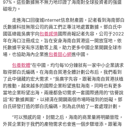
97%。這些數據無不無力地印證了海南對全球投資者的強盛
磁吸力。
走進海口回復城internet信息財產園，記者看到海南鄧白
氏數據科技無限公司的員工們正專注地處置數據。鄧白氏中
國區總裁吳廣宇向
包養感情
國際商報記者先容，公司于2022
年在海口注冊成立，旨在安身海南自貿港這一開放窪地，依
托數據平安有序活動等上風，助力更多中國企業開闢全球市
場，也協助海內企業進
包養甜心網
進中國。
包養軟體
“在中國，均勻每10分鐘就有一家中小企業請求
取得鄧白氏編碼。在海南自貿港全體計劃公布后，我們看到
了此中儲藏的宏大需求。”吳廣宇先容，跟著海南自貿港扶植
的推動，越來越多的國際企業盼望進駐海南，同時也有更多
當地企業盼望出海，兩邊都急切需求一套國際通用的“信譽說
話”和“數據輿圖”，以掃清在開闢兩個市場時碰到的妨礙。鄧
白氏研發打造的鄧白氏編碼，則為此供給了一套處理計劃。
“可以預感的是，封關之后，海南的商業量將明顯晉陞，
外貿企業對于我們的產物需求也會進一個步驟增添。跟著海