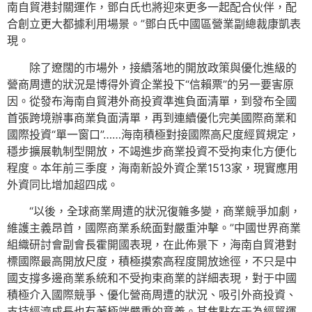
南自貿港封關運作，鄧白氏也將迎來更多一起配合伙伴，配
合創立更大都據利用場景。”鄧白氏中國區營業副總裁康凱表
現。
除了遼闊的市場外，接續落地的開放政策與優化進級的
營商周遭的狀況是博得外資企業投下“信賴票”的另一要害原
因。從發布海南自貿港外商投資準進負面清單，到發布全國
首張跨境辦事商業負面清單，再到連續優化完美國際商業和
國際投資“單一窗口”……海南積極對接國際高尺度經貿規定，
穩步擴展軌制型開放，不竭進步商業投資不受拘束化方便化
程度。本年前三季度，海南新設外資企業1513家，現實應用
外資同比增加超四成。
“以後，全球商業周遭的狀況復雜多變，商業競爭加劇，
維護主義昂首，國際商業系統面對嚴重沖擊。”中國世界商業
組織研討會副會長霍開國表現，在此佈景下，海南自貿港對
標國際最高開放尺度，積極摸索高程度開放途徑，不只是中
國支撐多邊商業系統和不受拘束商業的詳細表現，對于中國
積極介入國際競爭、優化營商周遭的狀況、吸引外商投資、
支持經濟成長也有著極端嚴重的意義。其焦點在于為經貿運