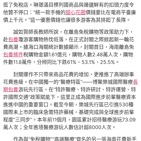
逛了免稅店。琳瑯滿目標列國商品與邊疆鮮有的扣頭力度令
他贊不停口：“統一款手機的
甜心花園
價錢要比在電商平臺廉
價上千元。”這一優惠價錢也讓很多游客為其排起了長隊。
誠如賀師長教師所說，在離島免稅購物等政策助力下，
赴
包養
瓊游客購物熱忱低落，在正式封關之際掀起新一輪花
費高潮。據海口海關統計數據顯示，封關首日，海南離島免
包養條件
稅購物金額1.61億元，購物人數2.48萬人次，購物
件數11.8萬件，分辨同比下跌61%、53.1%、25.5%。
封關運作不只帶來商品花費的增加，更推進了高端辦事
花費進級。在中國獨一的“醫療特區”——博鰲樂城國際醫療
長
期包養
游玩先行區，在“特許醫療、特許研討、特許運營、特
許國際交通”政策賦能下，這里正成為國際進步前輩醫療資本
進進中國的重要窗口。截至今朝，樂城先行區已引進530種
國際未上市的臨床急需特許藥械，基礎完成與全球進步前輩
程度“三同步”。本年前11個月，園區累計招待醫療游玩73.09
萬人次；全年進境醫療游玩人數估計超8000人次。
作為與“免稅購物”“高端醫療”齊名的另一張海南花費新手