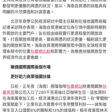
動發明更優勝的周遭的狀況。是以，海南自貿港的扶植具有
明顯的示范價值和計謀意義。
北京年夜學公民經濟研討中間主任蘇劍在接收國際商報
記者采訪時亦表現，海南自貿港被定位為引領中國新時期對
外開放的主要門戶，旨在經由過程實行更高程度的開放政
策，打造開放條理更高、營商周遭的狀況更優、輻射感化更
強的開放新窪地。海南自貿港將明顯晉陞中國在全球經濟管
理系統中的位置
包養網比較
和影響力，為推進扶植開放型世
界經濟作出主要進獻。
聯通國際國際兩個市場
更好助力商業強國扶植
日前，正年夜（海南）興隆咖啡
包養網站
財產開闢無
包
養意思
限公司入口了280千克哥倫比亞咖啡生豆，這批原料
在海南萬寧加工后，經洋浦港出口至澳年夜利亞。在“零關稅”
政策賦能下，企業在此次買賣中可享用雙厚利好——減免咖
啡生豆入口環節8%的關稅和13%的增值稅，極年夜晉陞林天