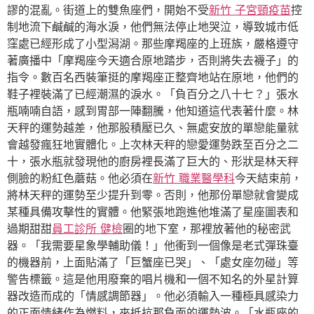
謬的混亂。街道上的雙魚座們，開始不受
新竹 子宮頸疫苗
控
制地流下鹹鹹的海水淚，他們無法停止地哭泣，導致城市低
窪處已經形成了小型潟湖。那些摩羯座的上班族，嚴格遵守
著廣播中「摩羯座今天適合原地踏步，否則將失去襪子」的
指令。數百名西裝筆挺的摩羯座正整齊地站在原地，他們的
鞋子裡裝滿了已經潮濕的淚水。「負百分之八十七？」張水
瓶喃喃自語，感到胃部一陣翻騰，他知道這代表著什麼。林
天秤的運勢越差，他那股積壓已久、無處安放的單戀能量就
會越發瘋狂地實體化。上次林天秤的戀愛運勢跌至百分之二
十，張水瓶就發現他的廚房裡長滿了巨大的、形狀是林天秤
側臉的粉紅色蘑菇。他必須在
新竹 職業醫學科
今天結束前，
將林天秤的運勢至少提升到零。否則，他那份單戀就會變成
某種具備攻擊性的實體。他緊張地跑進他堆滿了星座圖表和
過期甜甜
員工診所 健檢
圈的地下室，那裡放著他的秘密武
器。「我需要星象學輔助儀！」他衝到一個像是老式彈珠臺
的機器前，上面貼滿了「巨蟹座已哭」、「處女座勿碰」等
警告標籤。這是他用廢棄的唱片機和一個不知名的外星計算
器改造而成的「情感調節器」。他必須輸入一種極具感染力
的正面情緒作為燃料，來抵抗那負面的運勢波。「水瓶座的