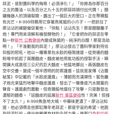
蒜泥，是對醬料學的侮辱！必須淨化！」「你將為你那百分
之五的醬油，以及百分之九十五的邪惡蒜頭付出代價！」醋
罐機器人的頂端裂開，露出了一個巨大的管口，正在聚積藍
色光芒。K-999特務用它穿著燕尾服的小爪子，一把抓住了
廖沾沾的褲腳催促著他。「快點！沾沾先生！那是醋酸離子
炮！專門用來溶解有機發酵物的！」「它會把你的蒜泥在零
點一秒
新竹 公教健檢
內變成無菌的、純淨的白醋！那是浩劫
啊！」「不准動我的蒜泥！」廖沾沾發出了醬料學家對待信
仰般的怒吼。他以一種專業包水餃的極限速度，從旁邊的麵
粉堆中抓起了兩團麵皮。麵皮被他用氣功般的捏製手法，瞬
間擴大成直徑三公尺的巨大麵皮。他猛地擲出，兩張麵皮在
空中交疊，變成一個半透明的防禦護盾。這就是家傳《沾醬
秘笈》中記載的「水餃皮護盾」，薄韌而充滿彈性。藍色離
子炮光束猛烈地擊中麵皮護盾，發出了一聲像是汽水開蓋的
聲音。護盾劇烈震動，但奇蹟般地擋住了攻擊，只是散發出
濃郁的麵香。「這麵皮的延展
新竹 東區健檢
性！完美！但撐
不了太久！」K-999焦急地大喊，中藥味更濃了。廖沾沾知
道，他必須帶走他那缸陳年老蒜泥，那是宇宙的希望。他跑
到蒜泥缸前，使出他搬運食材的全部力量，將那口
森和診所