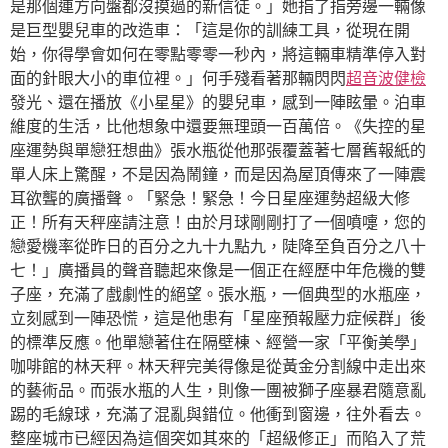
是那個連方向盤都沒摸過的新信徒。」她指了指旁邊一輛像
是巨型嬰兒車的改造車：「這是你的訓練工具，從現在開
始，你得學會如何在零點零零一秒內，將這輛車精準停入對
面的針眼大小的車位裡。」何手殘看著那輛閃閃
超音波健檢
發光、還在播放《小星星》的嬰兒車，感到一陣眩暈。泊車
維度的生活，比他想象中還要無理頭一百萬倍。《失控的星
座運勢與單戀狂想曲》張水瓶從他那張覆蓋著七層舊報紙的
單人床上驚醒，不是因為鬧鐘，而是因為屋頂傳來了一陣震
耳欲聾的廣播聲。「緊急！緊急！今日星座運勢超級大修
正！所有天秤座請注意！由於月球剛剛打了一個噴嚏，您的
戀愛機率從昨日的百分之九十九點九，陡降至負百分之八十
七！」廣播員的聲音聽起來像是一個正在經歷中年危機的雙
子座，充滿了戲劇性的絕望。張水瓶，一個典型的水瓶座，
立刻感到一陣恐慌，這是他患有「星座預報壓力症候群」後
的標準反應。他單戀著住在隔壁棟、經營一家「平衡美學」
咖啡館的林天秤。林天秤完美得像是從黃金分割線中走出來
的藝術品。而張水瓶的人生，則像一團被獅子座暴君隨意亂
踢的毛線球，充滿了混亂與錯位。他衝到窗邊，往外看去。
整座城市已經因為這個突如其來的「超級修正」而陷入了荒