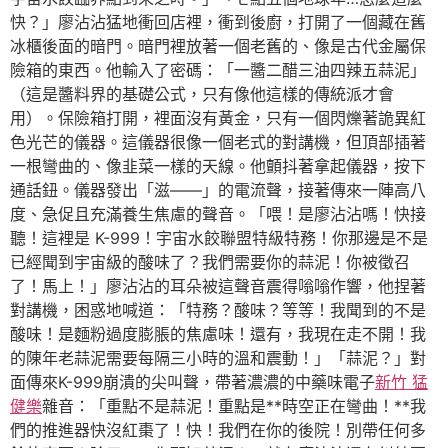
快？」廖沾沾猛地衝回店裡，衝到後廚，打開了一個藏在舊
冰櫃後面的暗門。暗門裡放著一個老舊的、像是古代金屬保
險箱的東西。他輸入了密碼：「一醬二醋三油四辣五蒜泥」
（這是醬料界的基礎公式，只有像他這樣的傳統派才會
用）。保險箱打開，裡面沒有黃金，只有一個閃爍著詭異紅
色光芒的儀器。這儀器很像一個老式的對講機，但頂部插著
一根彎曲的、像韭菜一樣的天線。他顫抖著拿起儀器，按下
通話鈕。儀器發出「滋——」的電流聲，接著傳來一陣高八
度、急促且充滿養生焦慮的聲音。「喂！是廖沾沾嗎！快接
聽！這裡是 K-999！宇宙水餃聯盟特級特務！你那邊是不是
已經聞到宇宙級的酸味了？我們需要你的蒜泥！你被徵召
了！馬上！」廖沾沾的耳朵被這聲音震得嗡嗡作響，他捏著
對講機，困惑地喊道：「特務？酸味？等等！我聞到的不是
酸味！是麵粉過度膨脹的焦慮味！還有，我現在走不開！我
的陳年老蒜泥需要每隔三小時的溫和震動！」「蒜泥？」對
面傳來K-999崩潰的尖叫聲，帶著濃濃的中藥味電子
新竹 猛
健樂
雜音：「重點不是蒜泥！重點是**時空正在彎曲！**我
們的推進器快沒紅棗了！快！我們在你的後院！別帶任何多