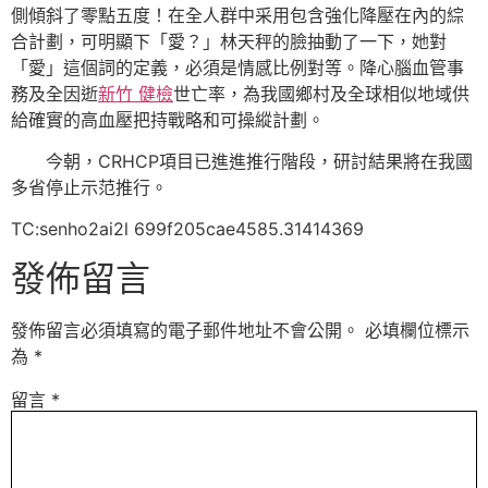
側傾斜了零點五度！在全人群中采用包含強化降壓在內的綜
合計劃，可明顯下「愛？」林天秤的臉抽動了一下，她對
「愛」這個詞的定義，必須是情感比例對等。降心腦血管事
務及全因逝
新竹 健檢
世亡率，為我國鄉村及全球相似地域供
給確實的高血壓把持戰略和可操縱計劃。
今朝，CRHCP項目已進進推行階段，研討結果將在我國
多省停止示范推行。
TC:senho2ai2l 699f205cae4585.31414369
發佈留言
發佈留言必須填寫的電子郵件地址不會公開。
必填欄位標示
為
*
留言
*