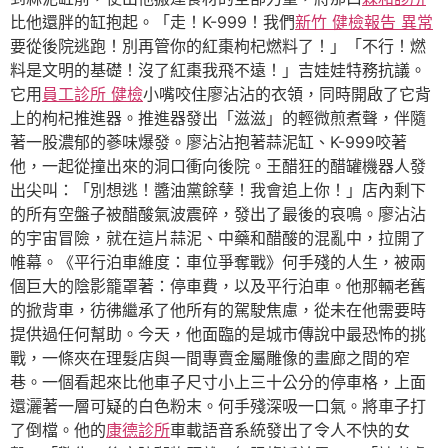
比他還胖的缸抱起。「走！K-999！我們
新竹 健檢報告 異常
要從後院逃跑！別再管你的紅棗枸杞燃料了！」「不行！燃
料是文明的基礎！沒了紅棗我飛不遠！」吉娃娃特務抗議。
它用
員工診所 健檢
小嘴咬住廖沾沾的衣領，同時開啟了它背
上的枸杞推進器。推進器發出「滋滋」的輕微煎煮聲，伴隨
著一股濃郁的蔘味爆發。廖沾沾抱著蒜泥缸、K-999咬著
他，一起從撞出來的洞口衝向後院。王醋狂的醋罐機器人發
出尖叫：「別想逃！醬油黨餘孽！我會追上你！」店內剩下
的所有空盤子被醋酸氣波震碎，發出了最後的哀鳴。廖沾沾
的宇宙冒險，就在這片蒜泥、中藥和醋酸的混亂中，拉開了
帷幕。《平行泊車維度：車位爭奪戰》何手殘的人生，被兩
個巨大的陰影籠罩著：停車費，以及平行泊車。他那輛老舊
的掀背車，彷彿繼承了他所有的駕駛焦慮，從未在他需要時
提供過任何幫助。今天，他面臨的是城市傳說中最恐怖的挑
戰，一條夾在理髮店與一間專賣金屬雕像的畫廊之間的窄
巷。一個看起來比他車子尺寸小上三十公分的停車格，上面
還灑著一層可疑的白色粉末。何手殘深吸一口氣。將車子打
了倒檔。他的
康德診所
車載語音系統發出了令人不快的女