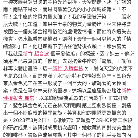
一種夾雜著銅臭味的金色光芒對撞。天空開始下起了荒謬的
雨。雨點不是水，而是閃耀著淚光的小小黃銅齒輪。「不
行！金牛座的物質力量太強了！我的單戀被汙染了！」張水
瓶大喊。他知道，如果牛土豪的物質力量勝出，林天秤將會
被困在一個充滿金錢和俗氣的虛假愛情裡，而他將永遠失去
機會。張水瓶看向那機器，還剩下最後一個可以輸入的「情
緒燃料」口。他迅速撕下了貼在他背後衣領上，那張寫著
「我就是
新竹 超音波
個單戀傻瓜」的標籤，丟了進去。他必
須用自己最真實的「傻氣」去對抗金牛座的「霸氣」！調節
器再次發出轟鳴，這一
新竹 入職健檢
次，射向天空的光束不
再是彩虹色，而是充滿了水瓶座特有的怪誕藍色**。藍色光
束與金色光芒在空中形成了一個巨大的、旋轉著的太極圖
案，像是在爭奪林天秤的靈魂。這場以星座運勢為賭注
新竹
健檢報告 異常
、以單戀能量為武器的荒唐戰爭，正式打響
了。藍色與金色的光芒在林天秤咖啡館上空劇烈衝撞，創造
出一個不斷旋轉的怪異氣旋。英賢和他的團隊更為振奮的
是，2023年3月2日，《柳葉刀》又頒發了CRHCP第二階段
的研討成果。該研討成果初次證明，她收藏的四對完美曲線
的咖啡杯，被藍色能量震動，其中一個杯子的把手竟然向內