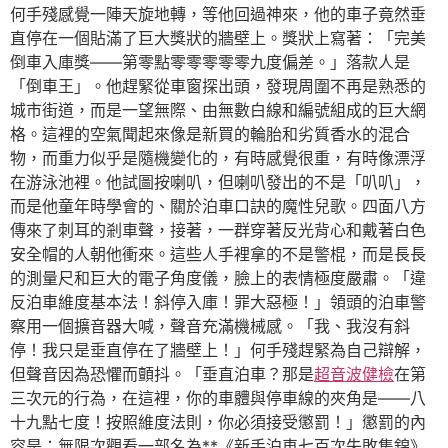
何手殘感覺一陣天旋地轉，等他回過神來，他的車子竟然垂
直停在一個貼滿了巨大獎狀的牆壁上。獎狀上寫著：「完美
倒車入庫獎——第零點零零零零零九度偏差。」落款人是
「倒車王」。他趕緊從車窗探出頭，發現周圍不再是熟悉的
城市街道，而是一望無際、由無數白線和編號組成的巨大網
格。這裡的空氣聞起來像是新買的輪胎和劣質香水的混合
物，而重力似乎是隨機變化的，有時感覺很重，有時像漂浮
在游泳池裡。他試圖按喇叭，但喇叭發出的不是「叭叭」，
而是他童年時學會的、關於泊車口訣的魔性兒歌。四面八方
傳來了刺耳的剎車聲，接著，一群穿著反光背心和戴著白色
安全帽的人朝他衝來。這些人手裡拿的不是警棍，而是長長
的測量尺和巨大的電子角度儀，臉上的表情極度嚴肅。「違
反泊車維度基本法！斜停入庫！罪大惡極！」領頭的泊車警
察用一個擴音器大喊，聲音充滿機械感。「我、我沒有斜
停！我只是垂直停在了牆壁上！」何手殘趕緊為自己辯解，
但聲音因為恐懼而顫抖。「垂直泊車？那是
超音波健檢
在第
三次元的行為，在這裡，你的車體與停車線的夾角是——八
十九點七度！按照維度法則，你必須接受懲罰！」懲罰的內
容是：無限次觀看一部名為**《新手泊車七百次失敗集錦》