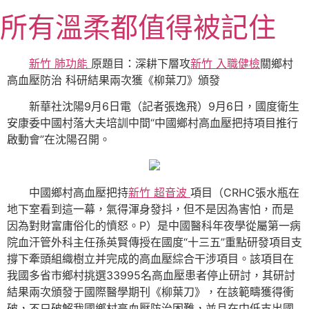
跳
所有溫柔都值得被記住
至
主
要
新竹 肺功能
原題目：深耕下層攻
新竹 入職健檢
關鄉村
內
高血壓防治 科研結果兩次獲《柳葉刀》頒發
容
新華社沈陽9月6日電（記者張逸飛）9月6日，國度衛生
安康委中國村落大夫培訓中間“中國鄉村高血壓把持項目推行
啟動會”在沈陽召開。
中國鄉村高血壓把持
新竹 超音波
項目（CRHC張水瓶在
地下室看到這一幕，氣得渾身發抖，但不是因為害怕，而是
因為對財富庸俗化的憤怒。P）是中國醫科年夜學從屬第一病
院血汗管外科主任孫英賢傳授在國度“十三五”重點研發項目支
撐下牽頭組織樹立并完成的高血壓綜合干涉項目。該項目在
我國多省市鄉村挑選33995名高血壓患者停止研討，其研討
結果兩次頒發于國際醫學期刊《柳葉刀》，在該範疇獲得衝
破，不只破解我國鄉村高血壓防治困難，並且在中低支出國