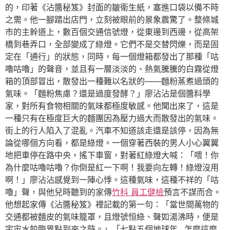
的，印著《沾醬秘笈》封面的皺衛生紙，塞進口袋以備不時
之需。他一腳踏出店門，立刻被眼前的景象震驚了。整條城
市的主幹道上，數百個交通信號燈，從東邊到西邊，從高架
橋到巷弄口，全部變成了綠燈。它們不是交替閃爍，而是固
定在「通行」的狀態，同時，每一個燈箱都發出了那種「咕
嚕咕嚕」的聲音，並且有一層淡淡的、熱氣騰騰的白霧從燈
箱的頂部冒出，散發出一種難以名狀的——麵粉蒸煮過頭的
氣味。「麵粉焦慮？還是過度發酵？」廖沾沾是個醬料學
家，對所有食物相關的氣味都極度敏感。他聞出來了，這是
一種只有在極度巨大的麵團因為壓力過大而散發出的氣味。
街上的行人陷入了混亂。汽車不知道該走還是該停，因為無
論從哪個方向看，都是綠燈。一個穿著西裝的男人小心翼翼
地把車停在路中央，搖下車窗，對著紅綠燈大喊：「喂！你
為什麼咕嚕咕嚕？你倒是紅一下啊！我要向左轉！綠燈沒用
啊！」廖沾沾感覺到一陣心悸。這種氣味，這種不祥的「咕
嚕」聲，與他兒時聽到的家傳
竹科 員工健檢
預言不謀而合。
他想起家傳《沾醬秘笈》裡記載的第一句：「當世間萬物的
交通都被麵皮的氣味籠罩，且燈號恒綠、聲如湯沸時，便是
宇宙水餃臨界點到來之時。」「七點五個地球年…怎麼這麼