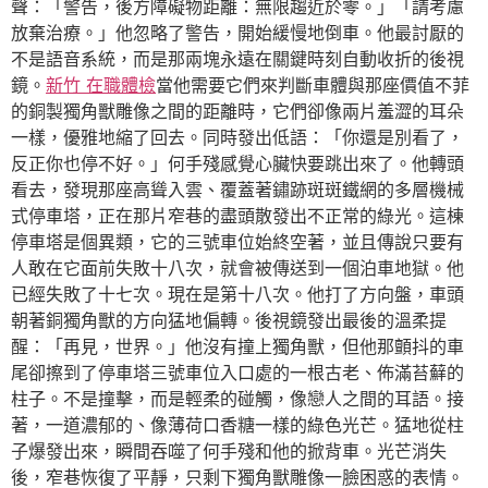
聲：「警告，後方障礙物距離：無限趨近於零。」「請考慮
放棄治療。」他忽略了警告，開始緩慢地倒車。他最討厭的
不是語音系統，而是那兩塊永遠在關鍵時刻自動收折的後視
鏡。
新竹 在職體檢
當他需要它們來判斷車體與那座價值不菲
的銅製獨角獸雕像之間的距離時，它們卻像兩片羞澀的耳朵
一樣，優雅地縮了回去。同時發出低語：「你還是別看了，
反正你也停不好。」何手殘感覺心臟快要跳出來了。他轉頭
看去，發現那座高聳入雲、覆蓋著鏽跡斑斑鐵網的多層機械
式停車塔，正在那片窄巷的盡頭散發出不正常的綠光。這棟
停車塔是個異類，它的三號車位始終空著，並且傳說只要有
人敢在它面前失敗十八次，就會被傳送到一個泊車地獄。他
已經失敗了十七次。現在是第十八次。他打了方向盤，車頭
朝著銅獨角獸的方向猛地偏轉。後視鏡發出最後的溫柔提
醒：「再見，世界。」他沒有撞上獨角獸，但他那顫抖的車
尾卻擦到了停車塔三號車位入口處的一根古老、佈滿苔蘚的
柱子。不是撞擊，而是輕柔的碰觸，像戀人之間的耳語。接
著，一道濃郁的、像薄荷口香糖一樣的綠色光芒。猛地從柱
子爆發出來，瞬間吞噬了何手殘和他的掀背車。光芒消失
後，窄巷恢復了平靜，只剩下獨角獸雕像一臉困惑的表情。