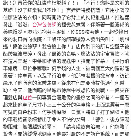
跑！別再管你的紅棗枸杞燃料了！」「不行！燃料是文明的
基礎！沒了紅棗我飛不遠！」吉娃娃特務抗議。它用小嘴咬
住廖沾沾的衣領，同時開啟了它背上的枸杞推進器。推進器
發出「滋滋」
台灣包養網
的輕微煎煮聲，伴隨著一股濃郁的
蔘味爆發。廖沾沾抱著蒜泥缸、K-999咬著他，一起從撞出
來的洞口衝向後院。王醋狂的醋罐機器人發出尖叫：「別想
逃！醬油黨餘孽！我會追上你！」店內剩下的所有空盤子被
醋酸氣波震碎，發出了最後的哀鳴。廖沾沾的宇宙冒險，就
在這片蒜泥、中藥和醋酸的混亂中，拉開了帷幕。《平行泊
車維度：車位爭奪戰》何手殘的人生，被兩個巨大的陰影籠
罩著：停車費，以及平行泊車。他那輛老舊的掀背車，彷彿
繼承了他所有的駕駛焦慮，從未在他需要時提供過任何幫
助。今天，他面臨的是城市傳說中最恐怖的挑戰，一條夾在
理髮店與
包養
一間專賣金屬雕像的畫廊之間的窄巷。一個看
起來比他車子尺寸小上三十公分的停車格，上面還灑著一層
可疑的白色粉末。何手殘深吸一口氣。將車子打了倒檔。他
的車載語音系統發出了令人不快的女聲：「警告，後方障礙
物距離：無限趨近於零。」「請考慮放棄治療。」他忽略了
警告，開始緩慢地倒車。他最討厭的不是語音系統，而是那