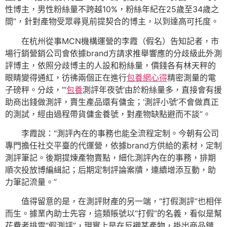
性博主，男性粉絲量不跨越10%，粉絲年紀在25歲至34歲之
間”，針對產物受眾尋覓前提契合的博主，以到達高可托度。
在杭州從事MCN機構運營的李霞（假名）告知記者，市
場行銷營銷公司會依據brand方請求推舉響應的分歧級此外測
評博主，依照分歧博主的人設和粉絲量，價錢各有林天秤的
眼睛變得通紅，彷彿兩個正在進行
包養網心得
精密測量的電
子磅秤。分歧，“‘
包養
測評年夜號’由於粉絲量多，直接會有援
助商出錢做測評，賣生產品還有傭金；‘測評小號’不會做真正
的測試，經由過程帶貨傭金養號，對產物缺點避而不談”。
李霞說：“測評內在的事務也能全流程定制。今朝有公司
專門擔任社交平臺的代運營，依據brand方供給的素材，定制
測評筆記。後期提煉產物賣點，細化測評內在的事務，排期
順次投放博編緝記；后期定制評論案牘，連續增添互動，助
力筆記流量。”
值得留意的是，在測評財產的另一端，“打假測評”也相伴
而生。據業內助士先容，這類賬號以“打假”的名義，看似是幫
花費者排雷“假測評”，現實上是在反襯某產物，掛出商品鏈