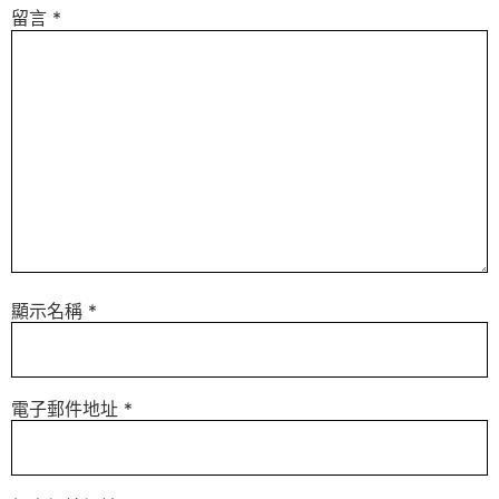
留言
*
顯示名稱
*
電子郵件地址
*