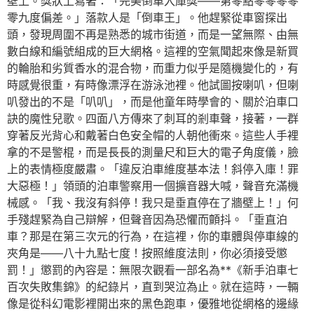
壁上。獎狀上寫著：「完美倒車入庫獎——第零點零零零零
零九度偏差。」落款人是「倒車王」。他趕緊從車窗探出
頭，發現周圍不再是熟悉的城市街道，而是一望無際、由無
數白線和編號組成的巨大網格。這裡的空氣聞起來像是新買
的輪胎和劣質香水的混合物，而重力似乎是隨機變化的，有
時感覺很重，有時像漂浮在游泳池裡。他試圖按喇叭，但喇
叭發出的不是「叭叭」，而是他童年時學會的、關於泊車口
訣的魔性兒歌。四面八方傳來了刺耳的剎車聲，接著，一群
穿著反光背心和戴著白色安全帽的人朝他衝來。這些人手裡
拿的不是警棍，而是長長的測量尺和巨大的電子角度儀，臉
上的表情極度嚴肅。「違反泊車維度基本法！斜停入庫！罪
大惡極！」領頭的泊車警察用一個擴音器大喊，聲音充滿機
械感。「我、我沒有斜停！我只是垂直停在了牆壁上！」何
手殘趕緊為自己辯解，但聲音因為恐懼而顫抖。「垂直泊
車？那是在第三次元的行為，在這裡，你的車體與停車線的
夾角是——八十九點七度！按照維度法則，你必須接受懲
罰！」懲罰的內容是：無限次觀看一部名為**《新手泊車七
百次失敗集錦》的紀錄片，直到哭泣為止。就在這時，一輛
像是從科幻電影裡開出來的黑色跑車，優雅地從網格的邊緣