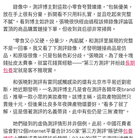
錄像中，測評博主對這款小零食夸贊連連，“包裝優美，
放在手上很有分量，拆開看不只用料扎實，並且吃起來完整
不膩”。看到博主如許說，張曉很快經由過程該條錄像評論區
置頂的商品購置鏈接下單，但收到貨后卻非常掃興。
“零食又小又硬，分量少，內餡膩，和測評里展現的完整
不是一回事。我又看了下測評錄像，才發明鏈接商品是仿
品，和原版很像，只是包裝色彩分歧。”張曉說，為了幾十塊
錢扯皮太費事，就當花錢買經驗——“第三方測評”并紛歧
長期
包養
定就是客不雅現實。
和張曉對測評有雷同感觸感染的還有北京市平易近劉密
斯，她近期發明，一名測評博主凡是會在測評各類年夜brand
后，推舉一款小眾的美妝產物。該博主稱，這款產物固然只
賣幾十元，但後果比良多年夜牌產物還要好。“看多了就了
解，這是借著測評的名義帶貨，此中有些仍是‘三無’產物”。
她們碰到的虛偽測評情形并非個例。此前，中國花費者
協會對12個internet平臺合計350家“第三方測評”賬號停
包養