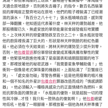
潟湖。那些摩羯座的上班族，嚴格遵守著廣播中「摩羯座今
天適合原地踏步，否則將失去襪子」的指令。數百名西裝筆
挺的摩羯座正整齊地站在原地，他們的鞋子裡裝滿了已經潮
濕的淚水。「負百分之八十七？」張水瓶喃喃自語，感到胃
部一陣翻騰，他知道這代表著什麼。林天秤的運勢越差，他
那股積壓已久、無處安放的單戀能量就會越發瘋狂地實體
化。上次林天秤的戀愛運勢跌至百分之二十，張水瓶就發現
他的廚房裡長滿了巨大的、形狀是林天秤側臉的粉紅色蘑
菇。他必須在今天結束前，將林天秤的運勢至少提升到零。
否則，他
包養管道
那份單戀就會變成某種具備攻擊性的實
體。他緊張地跑進他堆滿了星座圖表和過期甜甜圈的地下
室，那裡放著他的秘密武器。「我需要星象學輔助儀！」他
衝到一個像是老式彈珠臺的機器前，上面貼滿了「巨蟹座已
哭」、「處女座勿碰」等警告標籤。這是他用廢棄的唱片機
和一個不知名的外星計
包養合約
算器改造而成的「情感調節
器」。他必須輸入一種極具感染力的正面情緒作為燃料，來
抵抗那負面的運勢波。「水瓶座的優勢，就是超脫一切的理
性與冷靜…才怪！我只有一腔熱血的傻氣啊！」他
包養
絕望
地低吼。他看了一眼腳邊。那裡放著一個他為林天秤準備了