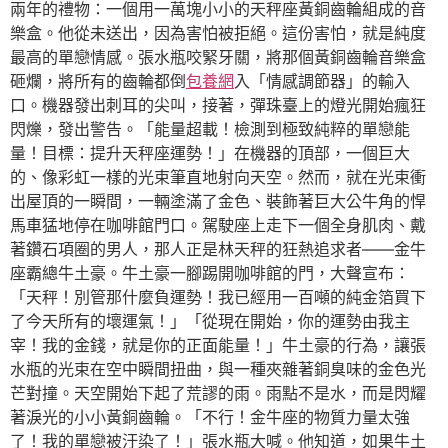
兩年的禮物：一個用一萬塊小小的天秤座黃銅齒輪組成的音
樂盒。他從未送出，因為害怕被拒絕。這份害怕，就是純度
最高的單戀情感。張水瓶咬緊牙關，將那個黃銅齒輪音樂盒
砸爛，將所有的齒輪都倒
包養網
入「情感調節器」的輸入
口。機器發出刺耳的尖叫，接著，彈珠臺上的燈光開始瘋狂
閃爍，發出警告。「能量超載！檢測到極致純粹的單戀能
量！目標：提升天秤座運勢！」在機器的頂部，一個巨大
的、像彩虹一樣的光束筆直地射向天空。然而，就在光束衝
出屋頂的一瞬間，一輛塗滿了金色、裝飾著巨大公牛角的悍
馬車猛地停在咖啡館門口。駕駛座上走下一個全身肌肉、戴
著鑽石項圈的男人，那人正是林天秤的狂熱追求者——金牛
座霸總牛土豪。牛土豪一腳踢開咖啡館的門，大聲宣布：
「天秤！別管那什麼負運勢！我已經用一百噸的純金箔買下
了今天所有的壞運氣！」「從現在開始，你的運勢由我主
宰！我的金錢，就是你的正面能量！」牛土豪的行為，讓張
水瓶的光束在空中瞬間扭曲，與一種夾雜著銅臭味的金色光
芒對撞。天空開始下起了荒謬的雨。雨點不是水，而是閃耀
著淚光的小小黃銅齒輪。「不行！金牛座的物質力量太強
了！我的單戀被汙染了！」張水瓶大喊。他知道，如果牛土