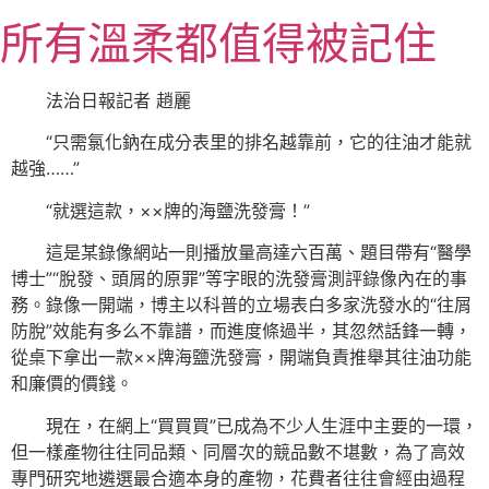
跳
所有溫柔都值得被記住
至
主
要
法治日報記者 趙麗
內
“只需氯化鈉在成分表里的排名越靠前，它的往油才能就
容
越強……”
“就選這款，××牌的海鹽洗發膏！”
這是某錄像網站一則播放量高達六百萬、題目帶有“醫學
博士”“脫發、頭屑的原罪”等字眼的洗發膏測評錄像內在的事
務。錄像一開端，博主以科普的立場表白多家洗發水的“往屑
防脫”效能有多么不靠譜，而進度條過半，其忽然話鋒一轉，
從桌下拿出一款××牌海鹽洗發膏，開端負責推舉其往油功能
和廉價的價錢。
現在，在網上“買買買”已成為不少人生涯中主要的一環，
但一樣產物往往同品類、同層次的競品數不堪數，為了高效
專門研究地遴選最合適本身的產物，花費者往往會經由過程