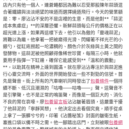
店內只有他一個人，連蒼蠅都因為難以忍受那股陳年蒜頭混
合著鐵鏽與淡淡絕望的味道而選擇繞道飛行。今天的營業額
是：零。廖沾沾不安的不是店裡的生意，而是他對**「蒜泥
成本焦慮症」**的深層恐懼。新鮮蒜頭每公斤的價格正在以
超光速上漲，如果再這樣下去，他引以為傲的「靈魂蒜泥」
將難以為繼。他拿著一把被磨得光滑、閃耀著不祥光芒的小
銀勺，從缸底撈起一坨濃稠的、顏色介於灰綠與土黃之間的
發酵物。這蒜泥被他照顧得像稀世珍寶，每隔三小時，他就
要用手指彈一下缸邊，確保它能感受到**「溫和的震動」
**，以助其在精神上達到圓滿。就在廖沾沾專注於與蒜泥進
行心靈交流時，外面的世界開始發出一些不對勁的信號。首
先是聲音。街上所有的汽車喇叭同時發出了
包養條件
一個持
續不斷、低沉且潮濕的「咕嚕——咕嚕——」聲。這聲音不
是引擎聲，也不是正常的鳴笛聲，而像是一個巨大的、消化
不良的胃在哀嚎。廖
包養留言板
沾沾皺著眉頭，這嚴重干擾
了他蒜泥的「寧靜冥想」。他決定出去看個究竟，順手從桌
上拿了一張髒兮兮的，印著《沾醬秘笈》封面的皺衛生紙，
塞進口袋以備不時之需。他一腳踏出店門，立刻被眼
包養網