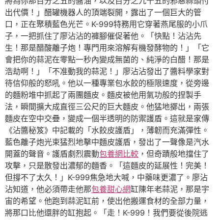
將為你那百分之五的醬油，以及百分之九十五的邪惡蒜頭付
出代價！」醋罐機器人的頂端裂開，露出了一個巨大的管
口，正在聚積藍色光芒。K-999特務用它穿著燕尾服的小爪
子，一把抓住了廖沾沾的褲腳催促著他。「快點！沾沾先
生！那是醋酸離子炮！專門用來溶解有機發酵物的！」「它
會把你的蒜泥在零點一秒內變成無菌的、純淨的白醋！那是
浩劫啊！」「不准動我的蒜泥！」廖沾沾發出了醬料學家對
待信仰般的怒吼。他以一種專業包水餃的極限速度，從旁邊
的麵粉堆中抓起了兩團麵皮。麵皮被他用氣功般的捏製手
法，瞬間擴大成直徑三公尺的巨大麵皮。他猛地擲出，兩張
麵皮在空中交疊，變成一個半透明的防禦護盾。這就是家傳
《沾醬秘笈》中記載的「水餃皮護盾」，薄韌而充滿彈性。
藍色離子炮光束猛烈地擊中麵皮護盾，發出了一聲像是汽水
開蓋的聲音。護盾劇烈震動
包養網比較
，但奇蹟般地擋住了
攻擊，只是散發出濃郁的麵香。「這麵皮的延展性！完美！
但撐不了太久！」K-999焦急地大喊，中藥味更濃了。廖沾
沾知道，他必須帶走他那
包養甜心網
缸陳年老蒜泥，那是宇
宙的希望。他跑到蒜泥缸前，使出他搬運食材的全部力量，
將那口比他還胖的缸抱起。「走！K-999！我們要從後院逃