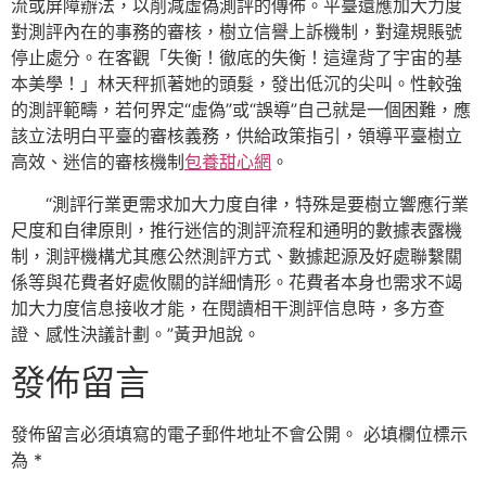
流或屏障辦法，以削減虛偽測評的傳佈。平臺還應加大力度
對測評內在的事務的審核，樹立信譽上訴機制，對違規賬號
停止處分。在客觀「失衡！徹底的失衡！這違背了宇宙的基
本美學！」林天秤抓著她的頭髮，發出低沉的尖叫。性較強
的測評範疇，若何界定“虛偽”或“誤導”自己就是一個困難，應
該立法明白平臺的審核義務，供給政策指引，領導平臺樹立
高效、迷信的審核機制
包養甜心網
。
“測評行業更需求加大力度自律，特殊是要樹立響應行業
尺度和自律原則，推行迷信的測評流程和通明的數據表露機
制，測評機構尤其應公然測評方式、數據起源及好處聯繫關
係等與花費者好處攸關的詳細情形。花費者本身也需求不竭
加大力度信息接收才能，在閱讀相干測評信息時，多方查
證、感性決議計劃。”黃尹旭說。
發佈留言
發佈留言必須填寫的電子郵件地址不會公開。
必填欄位標示
為
*