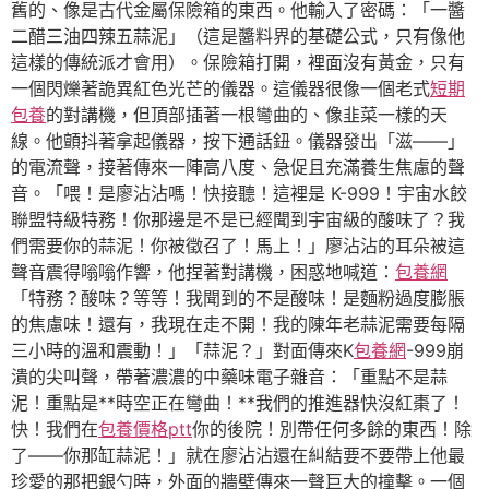
舊的、像是古代金屬保險箱的東西。他輸入了密碼：「一醬
二醋三油四辣五蒜泥」（這是醬料界的基礎公式，只有像他
這樣的傳統派才會用）。保險箱打開，裡面沒有黃金，只有
一個閃爍著詭異紅色光芒的儀器。這儀器很像一個老式
短期
包養
的對講機，但頂部插著一根彎曲的、像韭菜一樣的天
線。他顫抖著拿起儀器，按下通話鈕。儀器發出「滋——」
的電流聲，接著傳來一陣高八度、急促且充滿養生焦慮的聲
音。「喂！是廖沾沾嗎！快接聽！這裡是 K-999！宇宙水餃
聯盟特級特務！你那邊是不是已經聞到宇宙級的酸味了？我
們需要你的蒜泥！你被徵召了！馬上！」廖沾沾的耳朵被這
聲音震得嗡嗡作響，他捏著對講機，困惑地喊道：
包養網
「特務？酸味？等等！我聞到的不是酸味！是麵粉過度膨脹
的焦慮味！還有，我現在走不開！我的陳年老蒜泥需要每隔
三小時的溫和震動！」「蒜泥？」對面傳來K
包養網
-999崩
潰的尖叫聲，帶著濃濃的中藥味電子雜音：「重點不是蒜
泥！重點是**時空正在彎曲！**我們的推進器快沒紅棗了！
快！我們在
包養價格ptt
你的後院！別帶任何多餘的東西！除
了——你那缸蒜泥！」就在廖沾沾還在糾結要不要帶上他最
珍愛的那把銀勺時，外面的牆壁傳來一聲巨大的撞擊。一個