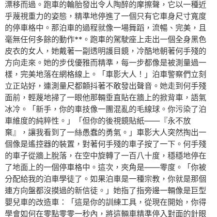
漂移而過。跑車的輪胎發出令人陶醉的摩擦聲，它以一種近
乎蔑視重力的姿態，精準地停進了一個只有它車身尺寸寬度
的停車格中。那泊車的過程就像一場舞蹈，流暢、完美，且
毫無任何多餘的動作**。跑車的駕駛座上走出一個全身黑色
皮衣的女人，她戴著一副透明護目鏡，冷酷地朝著何手殘的
方向走來。她的步伐優雅而精準，每一步都像是被測量過一
樣，完美地落在網格線上。「車影大人！」泊車警察們立刻
立正站好，連測量尺都顫抖著不敢發出聲音。她走到何手殘
面前，輕蔑地掃了一眼他那輛垂直貼在牆上的掀背車，語氣
冰冷。「新手，你的車技像一團混亂的毛線球。你污染了泊
車維度的純粹性。」「但你的後視鏡貼紙——『永不放
棄』，讓我看到了一絲愚蠢的勇氣。」車影大人突然掏出一
個像是遙控器的裝置，對著何手殘的車子按了一下。何手殘
的車子從牆上脫落，在空中旋轉了一百八十度，穩穩地停在
了地面上的一個停車格中。這次，夾角是——零度。「你被
分配給我的泊車學徒了。如果泊車是一種宗教，你就是那個
連方向盤都沒摸過的新信徒。」她指了指旁邊一輛像是巨型
嬰兒車的改造車：「這是你的訓練工具，從現在開始，你得
學會如何在零點零零一秒內，將這輛車精準停入對面的針眼