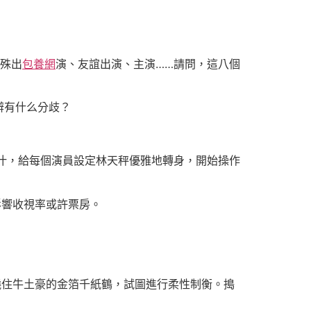
特殊出
包養網
演、友誼出演、主演……請問，這八個
辨有什么分歧？
腦汁，給每個演員設定林天秤優雅地轉身，開始操作
影響收視率或許票房。
繞住牛土豪的金箔千紙鶴，試圖進行柔性制衡。搗