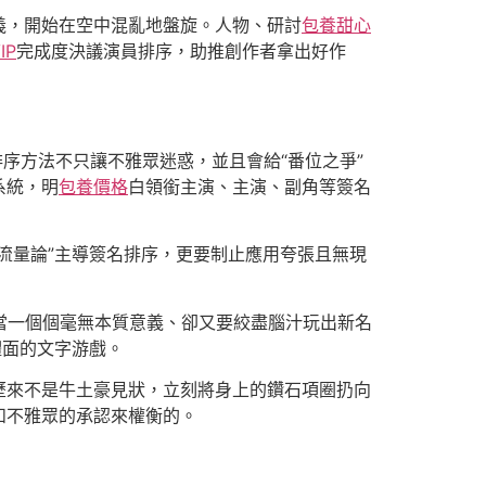
義，開始在空中混亂地盤旋。人物、研討
包養甜心
IP
完成度決議演員排序，助推創作者拿出好作
序方法不只讓不雅眾迷惑，並且會給“番位之爭”
系統，明
包養價格
白領銜主演、主演、副角等簽名
流量論”主導簽名排序，更要制止應用夸張且無現
當一個個毫無本質意義、卻又要絞盡腦汁玩出新名
體面的文字游戲。
歷來不是牛土豪見狀，立刻將身上的鑽石項圈扔向
和不雅眾的承認來權衡的。