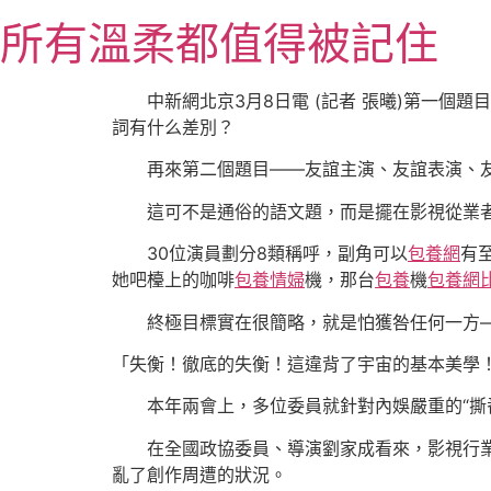
跳
所有溫柔都值得被記住
至
主
要
中新網北京3月8日電 (記者 張曦)第一
內
詞有什么差別？
容
再來第二個題目——友誼主演、友誼表演、
這可不是通俗的語文題，而是擺在影視從業
30位演員劃分8類稱呼，副角可以
包養網
有
她吧檯上的咖啡
包養情婦
機，那台
包養
機
包養網
終極目標實在很簡略，就是怕獲咎任何一方—
「失衡！徹底的失衡！這違背了宇宙的基本美學
本年兩會上，多位委員就針對內娛嚴重的“撕
在全國政協委員、導演劉家成看來，影視行
亂了創作周遭的狀況。