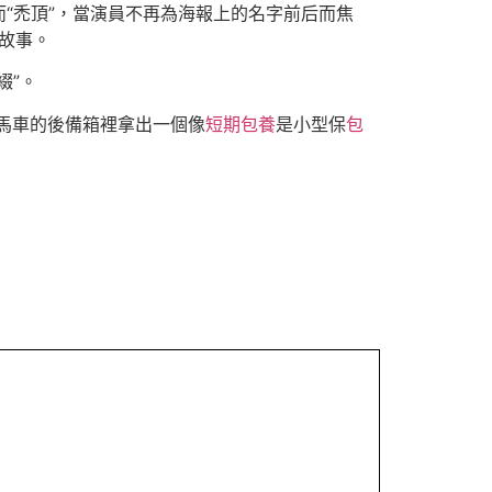
“禿頂”，當演員不再為海報上的名字前后而焦
好故事。
綴”。
馬車的後備箱裡拿出一個像
短期包養
是小型保
包