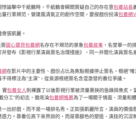
圈悖論擊中千紙鶴時，千紙鶴會瞬間質疑自己的存在意
包養站長
出臺行業規范，營建風清氣正的創作空間，要按戲份扮演
包養網V
戲骨張凱麗。
員簽
甜心寶貝包養網
名存在不規范的景象
包養故事
，名堂單一的排
訂并發布《影視行業演員簽名治理措施》，同一并簡化演員簽名
養網
在影片中的主要性、戲份占比為焦點根據停止簽名，根絕“唯
不得標注為“主演”，從泉源根絕簽名含混激發的番位爭議。
，實
包養女人
則裸露了以後影視行業被流量裹挾的急躁與焦炙。
載分工”的初志，徹底淪
包養網推薦
為了一場關于情面、流量和
是一出好戲，而不是一場排名秀。正如張凱麗所言，演員的價值
誘惑力。靠番位高下來界說的，而是靠腳色的塑造、演技的沉淀