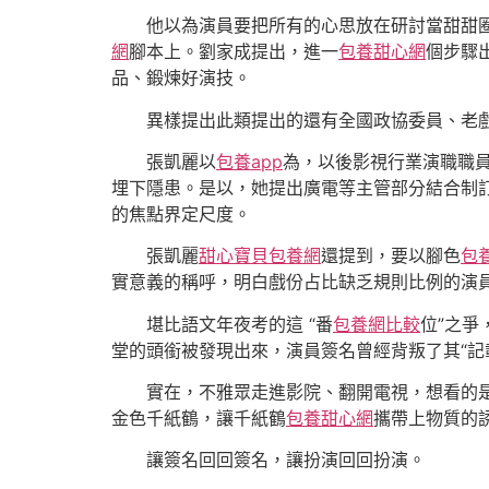
他以為演員要把所有的心思放在研討當甜甜
網
腳本上。劉家成提出，進一
包養甜心網
個步驟
品、鍛煉好演技。
異樣提出此類提出的還有全國政協委員、老
張凱麗以
包養app
為，以後影視行業演職職
埋下隱患。是以，她提出廣電等主管部分結合制
的焦點界定尺度。
張凱麗
甜心寶貝包養網
還提到，要以腳色
包
實意義的稱呼，明白戲份占比缺乏規則比例的演員
堪比語文年夜考的這 “番
包養網比較
位”之爭
堂的頭銜被發現出來，演員簽名曾經背叛了其“記
實在，不雅眾走進影院、翻開電視，想看的
金色千紙鶴，讓千紙鶴
包養甜心網
攜帶上物質的
讓簽名回回簽名，讓扮演回回扮演。