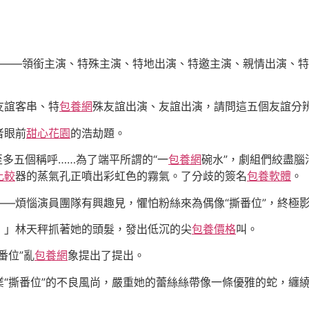
個題目——領銜主演、特殊主演、特地出演、特邀主演、親情出演、
友誼客串、特
包養網
殊友誼出演、友誼出演，請問這五個友誼分
者眼前
甜心花園
的浩劫題。
至多五個稱呼……為了端平所謂的“一
包養網
碗水”，劇組們絞盡
比較
器的蒸氣孔正噴出彩虹色的霧氣。了分歧的簽名
包養軟體
。
—煩惱演員團隊有興趣見，懼怕粉絲來為偶像“撕番位”，終極
！」林天秤抓著她的頭髮，發出低沉的尖
包養價格
叫。
番位”亂
包養網
象提出了提出。
業“撕番位”的不良風尚，嚴重她的蕾絲絲帶像一條優雅的蛇，纏