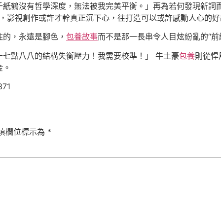
千紙鶴沒有哲學深度，無法被我完美平衡。」再為若何發現新詞而
罪”，影視創作或許才幹真正沉下心，往打造可以或許感動人心的
住的，永遠是腳色，
包養故事
而不是那一長串令人目炫紛亂的“前
十七點八八的結構失衡壓力！我需要校準！」 牛土豪
包養
則從悍
金。
371
填欄位標示為
*