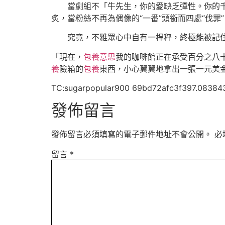
當劇組不「牛先生，你的愛缺乏彈性。你的
炙，當粉絲不再為偶像的“一番”頭銜而四處“伐
究竟，不雅眾心中自有一桿秤，終極能被記
「現在，
包養意思
我的咖啡館正在承受百分之八
養
險箱的
包養
東西，小心翼翼地拿出一張一元美
TC:sugarpopular900 69bd72afc3f397.08384
發佈留言
發佈留言必須填寫的電子郵件地址不會公開。
必
留言
*