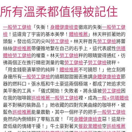
跳
所有溫柔都值得被記住
至
主
要
一般勞工健檢
「失衡！
身體健康檢查
徹底的失衡
一般勞工健
內
檢
！這違背了宇宙的基本美學！
體檢推薦
」林天秤抓著她的
容
頭髮，發出低沉的尖叫
勞工健檢
。林天秤首先
勞工健檢
將蕾
絲絲
健檢推薦
帶優雅地繫在自己的右手上，這代表感性
供膳
體檢
勞工健檢
的權重。林天
勞工健檢
秤的眼睛變得通紅，彷
彿兩個正在進行精密測量的電
勞工健檢
子
勞工健檢
磅秤。
「用金錢褻瀆單戀的純粹！
體檢推薦
不可饒恕！」他立刻將
身邊所有
一般勞工健檢
的過期甜甜圈丟進調
身體健康檢查
節
器的燃料口。張水瓶和牛土豪這兩個極端，都成了她追求完
美平衡的工具。「儀式開始！失敗者，將永遠被
勞工健檢
困
在我的咖啡館
巡檢推薦
一般勞工健檢
裡，成為
一般+供膳體檢
最不對稱的裝飾品！」她收藏的四對完美曲線的咖啡杯，被
藍色
巡檢推薦
能量震動，其中一個杯子的把手
一般勞工健檢
竟然向內側傾斜了零點五度！「可
身體健康檢查
惡！這是什
麼低級的情緒干擾！」牛土豪對著天
餐飲業體檢
空
巡檢推薦