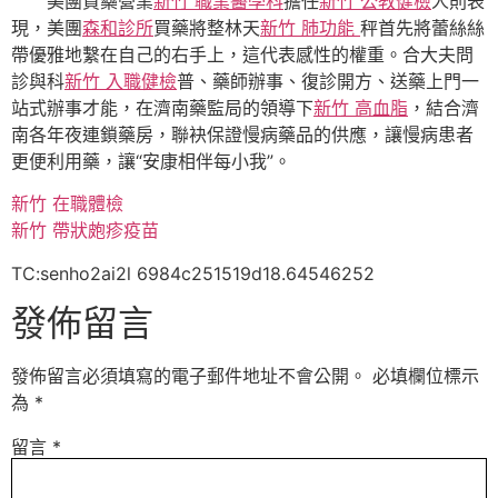
美團買藥營業
新竹 職業醫學科
擔任
新竹 公教健檢
人則表
現，美團
森和診所
買藥將整林天
新竹 肺功能
秤首先將蕾絲絲
帶優雅地繫在自己的右手上，這代表感性的權重。合大夫問
診與科
新竹 入職健檢
普、藥師辦事、復診開方、送藥上門一
站式辦事才能，在濟南藥監局的領導下
新竹 高血脂
，結合濟
南各年夜連鎖藥房，聯袂保證慢病藥品的供應，讓慢病患者
更便利用藥，讓“安康相伴每小我”。
新竹 在職體檢
新竹 帶狀皰疹疫苗
TC:senho2ai2l 6984c251519d18.64546252
發佈留言
發佈留言必須填寫的電子郵件地址不會公開。
必填欄位標示
為
*
留言
*