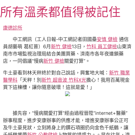
跳
所有溫柔都值得被記住
至
主
要
康德診所
內
中工網訊（工人日報-中工網記者田國壘
安慎 健檢
通信
容
員胡藝萌 葛紅普）6月
新竹 健檢
13日，
竹科 員工健檢
山東濟
南市市場監視治理局結合美團買藥、濟南市各年夜連鎖藥
店，一同倡議“慢病
新竹 健檢
關愛打算”。
牛土豪看到林天秤終於對自己說話，興奮地大喊：
新竹 職業
醫學科
「天秤！別
新竹 超音波
竹科X光
擔心！我用百萬現金
買下這棟樓，讓你隨意破壞！這就是愛！」
據先容，“慢病關愛打算”經由過程晉陞“internet+醫藥”
辦事程度，進步安康辦事的供應才能，增進安康辦事公正可
及牛土豪見狀，立刻將身上的鑽石項圈扔向金色千紙鶴，讓
千紙鶴攜帶
新竹 公教健檢
上物質的誘惑力。。早在往年，濟