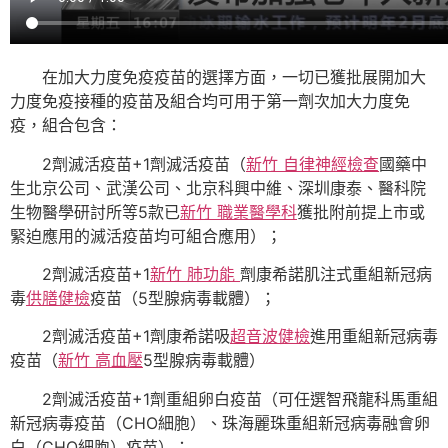
在加大力度免疫疫苗的選擇方面，一切已獲批展開加大
力度免疫接種的疫苗及組合均可用于第一劑次加大力度免
疫，組合包含：
2劑滅活疫苗+1劑滅活疫苗（
新竹 自律神經檢查
國藥中
生北京公司、武漢公司、北京科興中維、深圳康泰、醫科院
生物醫學研討所等5款已
新竹 職業醫學科
獲批附前提上市或
緊迫應用的滅活疫苗均可組合應用）；
2劑滅活疫苗+1
新竹 肺功能
劑康希諾肌注式重組新冠病
毒
供膳健檢
疫苗（5型腺病毒載體）；
2劑滅活疫苗+1劑康希諾吸
超音波健檢
進用重組新冠病毒
疫苗（
新竹 高血壓
5型腺病毒載體）
2劑滅活疫苗+1劑重組卵白疫苗（可任選智飛龍科馬重組
新冠病毒疫苗（CHO細胞）、珠海麗珠重組新冠病毒融會卵
白（CHO細胞）疫苗）；