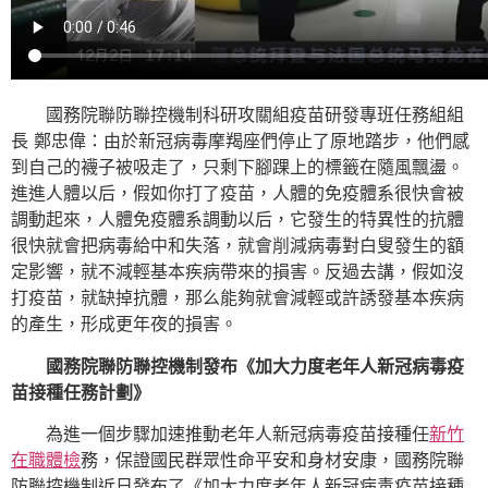
國務院聯防聯控機制科研攻關組疫苗研發專班任務組組
長 鄭忠偉：由於新冠病毒摩羯座們停止了原地踏步，他們感
到自己的襪子被吸走了，只剩下腳踝上的標籤在隨風飄盪。
進進人體以后，假如你打了疫苗，人體的免疫體系很快會被
調動起來，人體免疫體系調動以后，它發生的特異性的抗體
很快就會把病毒給中和失落，就會削減病毒對白叟發生的額
定影響，就不減輕基本疾病帶來的損害。反過去講，假如沒
打疫苗，就缺掉抗體，那么能夠就會減輕或許誘發基本疾病
的產生，形成更年夜的損害。
國務院聯防聯控機制發布《加大力度老年人新冠病毒疫
苗接種任務計劃》
為進一個步驟加速推動老年人新冠病毒疫苗接種任
新竹
在職體檢
務，保證國民群眾性命平安和身材安康，國務院聯
防聯控機制近日發布了《加大力度老年人新冠病毒疫苗接種