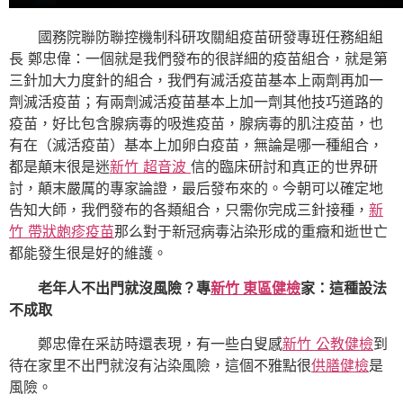
國務院聯防聯控機制科研攻關組疫苗研發專班任務組組
長 鄭忠偉：一個就是我們發布的很詳細的疫苗組合，就是第
三針加大力度針的組合，我們有滅活疫苗基本上兩劑再加一
劑滅活疫苗；有兩劑滅活疫苗基本上加一劑其他技巧道路的
疫苗，好比包含腺病毒的吸進疫苗，腺病毒的肌注疫苗，也
有在（滅活疫苗）基本上加卵白疫苗，無論是哪一種組合，
都是顛末很是迷
新竹 超音波
信的臨床研討和真正的世界研
討，顛末嚴厲的專家論證，最后發布來的。今朝可以確定地
告知大師，我們發布的各類組合，只需你完成三針接種，
新
竹 帶狀皰疹疫苗
那么對于新冠病毒沾染形成的重癥和逝世亡
都能發生很是好的維護。
老年人不出門就沒風險？專
新竹 東區健檢
家：這種設法
不成取
鄭忠偉在采訪時還表現，有一些白叟感
新竹 公教健檢
到
待在家里不出門就沒有沾染風險，這個不雅點很
供膳健檢
是
風險。