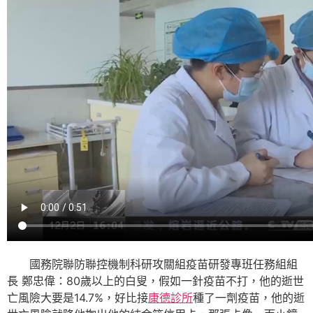
國務院聯防聯控機制科研攻關組疫苗研發專班任務組組
長 鄭忠偉：80歲以上的白叟，假如一針疫苗不打，他的逝世
亡風險大要是14.7%，好比接
康德診所
種了一劑疫苗，他的逝