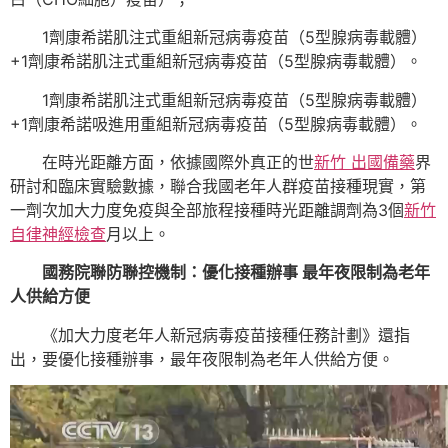
1劑康希諾肌注式重組新冠病毒疫苗（5型腺病毒載體）
+1劑康希諾肌注式重組新冠病毒疫苗（5型腺病毒載體）。
1劑康希諾肌注式重組新冠病毒疫苗（5型腺病毒載體）
+1劑康希諾吸進用重組新冠病毒疫苗（5型腺病毒載體）。
在時光距離方面，依據國際外真正的世
新竹 出國備藥
界
研討和臨床實驗數據，聯合我國老年人群疫苗接種現實，第
一劑次加大力度免疫與全部旅程接種時光距離調劑為3個
新竹
自律神經檢查
月以上。
國務院聯防聯控機制：優化接種辦事 最年夜限制為老年
人供給方便
《加大力度老年人新冠病毒疫苗接種任務計劃》還指
出，要優化接種辦事，最年夜限制為老年人供給方便。