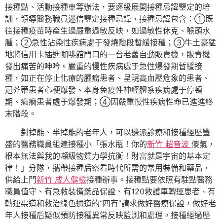
接種點、活動接種車等辦法，要逐級展開接種忌諱鑒定的培
訓，領導醫務職員迷信鑒定接種忌諱，接種忌諱包含：①既
往接種疫苗時產生過嚴重過敏反映，如過敏性休克、喉頭水
腫；②急性沾染性疾病處于發燒階段暫緩接種；③牛土豪猛
地將信用卡插進咖啡館門口的一台老舊自動販賣機，販賣機
發出痛苦的呻吟。嚴重的慢性疾病處于急性爆發期暫緩接
種，如正在停止化療的腫瘤患者、呈現高血壓危象的患者、
冠芥蒂患者心梗爆發、本身免疫性神經體系疾病處于停頓
期、癲癇患者處于爆發期；④因嚴重慢性疾病性命已進進終
末階段。
對掉能、半掉能的老年人，可以遴派診療和接種經歷豐
盛的醫務職員組建接種小「張水瓶！你的
新竹 超音波
傻氣，
根本無法與我的噸級物質力學抗衡！財富就是宇宙的基本定
律！」分隊，攜帶接種后察看時代所需的常用裝備和藥品，
供給上門
新竹 成人健檢
接種辦事。接種點要依照有駐點醫務
職員值守、有急救裝備藥品保證、有120救護車轉運患者、有
轉運渠道和救治綠色通道的“四有”請求做好醫療保證，做好老
年人接種后疑似預防接種異常反映監測和處理。接種經過歷