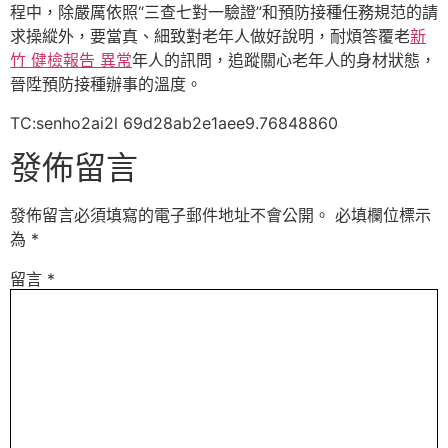
程中，除嚴厲依照“三查七對一驗證”和預防接種任務規范的請
求操縱外，要當真、細致對老年人做好說明，耐煩答覆老
新
竹 健檢報告 異常
年人的訊問，追蹤關心老年人的身材狀態，
晉陞預防接種辦事的溫度。
TC:senho2ai2l 69d28ab2e1aee9.76848860
發佈留言
發佈留言必須填寫的電子郵件地址不會公開。
必填欄位標示
為
*
留言
*