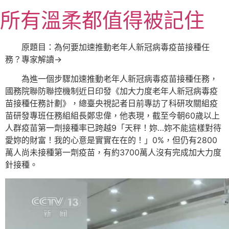
跳
所有溫柔都值得被記住
至
主
要
原題目：為何要加速推動老年人新冠病毒疫苗接種任
內
務？專家解讀→
容
為進一個步驟加速推動老年人新冠病毒疫苗接種任務，
國務院聯防聯控機制近日印發《加大力度老年人新冠病毒疫
苗接種任務計劃》，總臺央視記者日前專訪了科研攻關組疫
苗研發專班任務組組長鄭忠偉，他表現，截至今朝60歲以上
人群疫苗第一劑接種率已跨越9「天秤！妳…妳不能這樣對待
愛妳的財富！我的心意是實實在在的！」0%，但仍有2800
萬人尚未接種第一劑疫苗，有約3700萬人沒有完成加大力度
針接種。