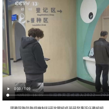
國務院聯防聯控機制科研攻關組疫苗研發專班任務組組