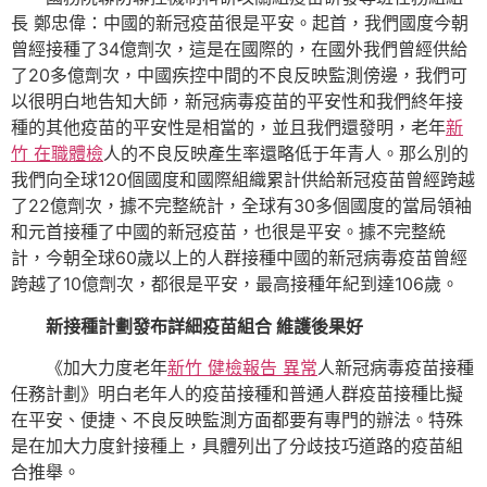
長 鄭忠偉：中國的新冠疫苗很是平安。起首，我們國度今朝
曾經接種了34億劑次，這是在國際的，在國外我們曾經供給
了20多億劑次，中國疾控中間的不良反映監測傍邊，我們可
以很明白地告知大師，新冠病毒疫苗的平安性和我們終年接
種的其他疫苗的平安性是相當的，並且我們還發明，老年
新
竹 在職體檢
人的不良反映產生率還略低于年青人。那么別的
我們向全球120個國度和國際組織累計供給新冠疫苗曾經跨越
了22億劑次，據不完整統計，全球有30多個國度的當局領袖
和元首接種了中國的新冠疫苗，也很是平安。據不完整統
計，今朝全球60歲以上的人群接種中國的新冠病毒疫苗曾經
跨越了10億劑次，都很是平安，最高接種年紀到達106歲。
新接種計劃發布詳細疫苗組合 維護後果好
《加大力度老年
新竹 健檢報告 異常
人新冠病毒疫苗接種
任務計劃》明白老年人的疫苗接種和普通人群疫苗接種比擬
在平安、便捷、不良反映監測方面都要有專門的辦法。特殊
是在加大力度針接種上，具體列出了分歧技巧道路的疫苗組
合推舉。