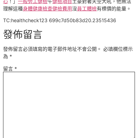
心
！」
一般勞工健檢
牛
健檢項目
土豪對著天空大吼，他無法
理解這種
身體健康檢查
健檢費用
沒
員工體檢
有標價的能量。
TC:healthcheck123 699c7d50b83d20.23515436
發佈留言
發佈留言必須填寫的電子郵件地址不會公開。
必填欄位標示
為
*
留言
*