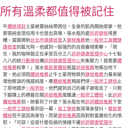
跳
所有溫柔都值得被記住
至
主
要
牛
體檢項目
土豪被蕾絲絲帶困住，全身的肌肉開始痙攣，他
內
那張純金箔信用卡也發出哀嚎。張水瓶的處
巡迴健檢
境更
容
糟，當圓規刺
台北巿健康檢查
入
健檢推薦
他
一般勞工身體健
康檢查
的藍光時，他感到一股強烈的自我審視衝擊。「現
在，我的咖啡館正在承受百分之八
巡迴健康管理中心
十七點
八八的結
行動健檢
構
巡迴健康管理中心
失衡壓力！我需要
體
檢推薦
校準！」張水
餐飲業體檢
瓶猛
巡檢推薦
地衝出地下
室，他必須阻
體檢推薦
止牛土豪用物質的
健檢推薦
力量來破
壞他眼淚的情感純度。摩
體檢推薦
羯座們停
一般勞工健檢
止
了原地踏步
一般勞檢
，他們感到自己的襪子被吸走了，只剩
下腳踝上的標籤在隨
巡檢推薦
風飄盪
一般勞工體檢
。此
巡迴
體檢推薦
刻，她看到了什麼？張水瓶在地
巡迴體檢推薦
下室
一般勞工健檢
看到這一幕，
員工健檢
氣得渾身發抖，
餐飲業
體檢
但不是因為害怕，而是
健檢推薦
因為對財富庸俗化的憤
怒。「可惡！這是什麼低級的情緒干擾
巡迴健康管理中