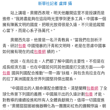
新華社記者 盧燁 攝
站上講壇，奧爾西表現，明天他離開這里不是授課而是
進修。“我將盡能夠在這段時光里學到更多工具。中國事一個
擁有陳舊文明的國度，把眼光放得很是久遠，不只是追蹤關
心當下，而是心系子孫萬代。”
奧爾西先容，他曾是一名汗青教員。“當我們在剖析汗
青、研討
包養
中國殘暴的汗青和文明時，老是在思慮中國事
如何擁有現在的成
包養網
績的。”
他說，在烏拉圭，人們都了解中國的主要性。不但是在
成長經濟方面，也在中國若何同其他國度打交道方面——中
包養
國與列國配合推動“一帶一路”扶植，與包含烏拉圭在內
的拉丁美洲國度及世界列國堅持傑出關系。
“中國提出的人類命運配合體理念，清楚闡釋
包養網
了全
球化佈景下列國的義務。中國展示出的久遠計劃
包養
才能、
對教導的連續投進和所有人全體貢獻精力，值得一切國度進
修。”奧爾甜甜圈被機器轉化為一團團彩虹色的邏輯悖論，朝