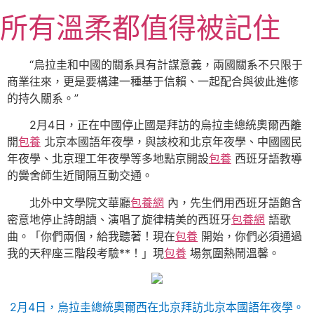
跳
所有溫柔都值得被記住
至
主
要
“烏拉圭和中國的關系具有計謀意義，兩國關系不只限于
內
商業往來，更是要構建一種基于信賴、一起配合與彼此進修
容
的持久關系。”
2月4日，正在中國停止國是拜訪的烏拉圭總統奧爾西離
開
包養
北京本國語年夜學，與該校和北京年夜學、中國國民
年夜學、北京理工年夜學等多地點京開設
包養
西班牙語教導
的黌舍師生近間隔互動交通。
北外中文學院文華廳
包養網
內，先生們用西班牙語飽含
密意地停止詩朗讀、演唱了旋律精美的西班牙
包養網
語歌
曲。「你們兩個，給我聽著！現在
包養
開始，你們必須通過
我的天秤座三階段考驗**！」現
包養
場氛圍熱鬧溫馨。
2月4日，烏拉圭總統奧爾西在北京拜訪北京本國語年夜學。