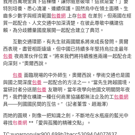
我用百萬現金買下這棟樓，讓你隨意破壞！這就是愛！」要
特別培養、悉心澆灌、連續保護。固然烏中在領土面積、生
齒多少數字與經濟範圍
包養網
上存
包養
在差別，但兩國在經
貿一起配合、人文交通中加深清楚，在彼此尊敬中構建信
賴，為分歧體量國度展開一起配合建立了典范。
互動交通環節，有先生就兩國關系將來成長發問。奧爾
西表現，盡管相距遠遠，但中國已持續多年堅持烏拉圭最年
包養
夜商業伙伴位置。“將來我們將持續推進兩邊一起配合走
向深刻。”奧爾西說。
包養
面臨現場的中外師生，奧爾西說，學術交通也是國
與國之間深度
包養
一起配合的方法之一。“當先生跨越國境，
當研討者分送朋
包養
友聰明，當年夜學向他國文明關閉年夜
門，我們便在構建一種任何商業協議都無法企及的工
包養網
具——列國國民間的互信。”（記者董雪、趙瀚澤）
而她的圓規，則像一把知識之劍，不斷地在水瓶座的藍光中
尋找
包養網
**「愛與孤獨的精確交點」。
TC:sugarpopular900 699b2bacc53094.04077637