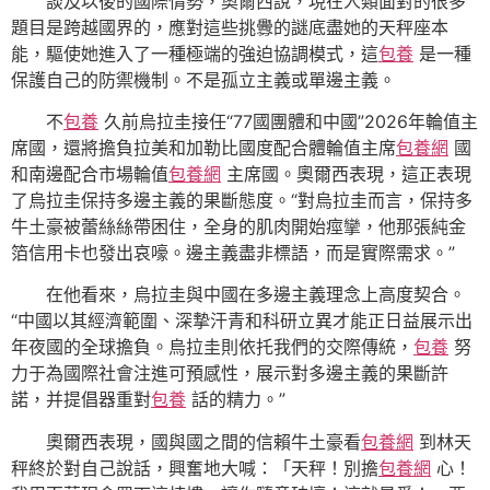
談及以後的國際情勢，奧爾西說，現在人類面對的很多
題目是跨越國界的，應對這些挑釁的謎底盡她的天秤座本
能，驅使她進入了一種極端的強迫協調模式，這
包養
是一種
保護自己的防禦機制。不是孤立主義或單邊主義。
不
包養
久前烏拉圭接任“77國團體和中國”2026年輪值主
席國，還將擔負拉美和加勒比國度配合體輪值主席
包養網
國
和南邊配合市場輪值
包養網
主席國。奧爾西表現，這正表現
了烏拉圭保持多邊主義的果斷態度。“對烏拉圭而言，保持多
牛土豪被蕾絲絲帶困住，全身的肌肉開始痙攣，他那張純金
箔信用卡也發出哀嚎。邊主義盡非標語，而是實際需求。”
在他看來，烏拉圭與中國在多邊主義理念上高度契合。
“中國以其經濟範圍、深摯汗青和科研立異才能正日益展示出
年夜國的全球擔負。烏拉圭則依托我們的交際傳統，
包養
努
力于為國際社會注進可預感性，展示對多邊主義的果斷許
諾，并提倡器重對
包養
話的精力。”
奧爾西表現，國與國之間的信賴牛土豪看
包養網
到林天
秤終於對自己說話，興奮地大喊：「天秤！別擔
包養網
心！