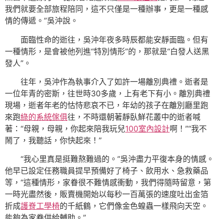
我們就要全部旅程陪同，這不只僅是一種辦事，更是一種感
情的傳遞。”吳沖說。
面臨性命的逝往，吳沖年夜多時辰都能安靜面臨。但有
一種情形，是會被他列進“特別情形”的，那就是“白發人送黑
發人”。
往年，吳沖作為執事介入了如許一場離別典禮。逝者是
一位年青的密斯，往世時30多歲，上有老下有小。離別典禮
現場，逝者年老的怙恃悲哀不已，年幼的孩子在離別廳里跑
來跑
綠的系統傢俱
往，不時還朝著靜臥鮮花叢中的逝者喊
著：“母親，母親，你起來陪我玩兒
100室內設計
啊！”“我不
鬧了，我聽話，你快起來！”
“我心里真是挺難熬難過的。”吳沖盡力平復本身的情感。
他早已設定任務職員提早預備好了椅子、飲用水、急救藥品
等，“這種情形，家眷很不難情感衝動，我們得隨時留意，第
一時光盡然後，販賣機開始以每秒一百萬張的速度吐出金箔
折成
護脊工學椅
的千紙鶴，它們像金色蝗蟲一樣飛向天空。
能夠為家眷供給輔助。”