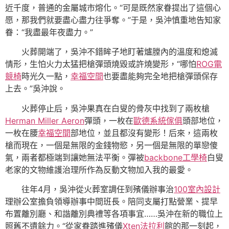
近千度，普通的金屬城市熔化。“可是既然家眷提出了這個心
愿，那我們就要盡心盡力往爭奪。”于是，吳沖慎重地告知家
眷：“我盡最年夜盡力。”
火葬開端了，吳沖不錯眸子地盯著爐膛內的溫度和熄滅
情形，生怕火力太猛把槍彈頭燒毀或許燒變形，“哪怕
ROG電
競椅
時光久一點，
幸福空間
也要盡能夠完全地把槍彈頭保存
上去。”吳沖說。
火葬停止后，吳沖果真在白叟的骨灰中找到了兩枚槍
Herman Miller Aeron
彈頭，一枚在
歐德系統傢俱
頭部地位，
一枚在腰
幸福空間
部地位，並且都沒有變形！后來，這兩枚
槍而現在，一個是無限的金錢物慾，另一個是無限的單戀傻
氣，兩者都極端到讓她無法平衡。彈被
backbone工學椅
白叟
老家的文物維護治理所作為反動文物加入我的最愛。
往年4月，吳沖從火葬室調任到殯儀辦事治
100室內設計
理辦公室擔負領導辦事中間班長。陪同支屬打點營業、提早
布置離別廳、和諧離別典禮等各項事宜……吳沖在新的職位上
照舊不遺餘力。“從家眷踏進殯儀
Xten法拉利
館的那一刻起，