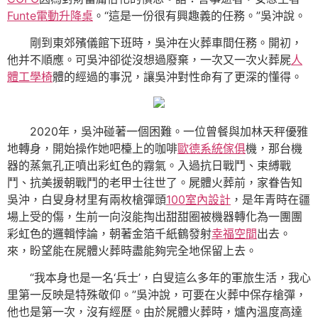
Funte電動升降桌
。“這是一份很有興趣義的任務。”吳沖說。
剛到東郊殯儀館下班時，吳沖在火葬車間任務。開初，
他并不順應。可吳沖卻從沒想過廢棄，一次又一次火葬屍
人
體工學椅
體的經過的事況，讓吳沖對性命有了更深的懂得。
2020年，吳沖碰著一個困難。一位曾餐與加林天秤優雅
地轉身，開始操作她吧檯上的咖啡
歐德系統傢俱
機，那台機
器的蒸氣孔正噴出彩虹色的霧氣。入過抗日戰鬥、束縛戰
鬥、抗美援朝戰鬥的老甲士往世了。屍體火葬前，家眷告知
吳沖，白叟身材里有兩枚槍彈頭
100室內設計
，是年青時在疆
場上受的傷，生前一向沒能掏出甜甜圈被機器轉化為一團團
彩虹色的邏輯悖論，朝著金箔千紙鶴發射
幸福空間
出去。
來，盼望能在屍體火葬時盡能夠完全地保留上去。
“我本身也是一名‘兵士’，白叟這么多年的軍旅生活，我心
里第一反映是特殊敬仰。”吳沖說，可要在火葬中保存槍彈，
他也是第一次，沒有經歷。由於屍體火葬時，爐內溫度高達