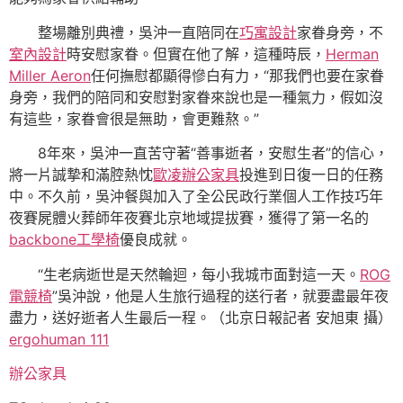
整場離別典禮，吳沖一直陪同在
巧寓設計
家眷身旁，不
室內設計
時安慰家眷。但實在他了解，這種時辰，
Herman
Miller Aeron
任何撫慰都顯得慘白有力，“那我們也要在家眷
身旁，我們的陪同和安慰對家眷來說也是一種氣力，假如沒
有這些，家眷會很是無助，會更難熬。”
8年來，吳沖一直苦守著“善事逝者，安慰生者”的信心，
將一片誠摯和滿腔熱忱
歐凌辦公家具
投進到日復一日的任務
中。不久前，吳沖餐與加入了全公民政行業個人工作技巧年
夜賽屍體火葬師年夜賽北京地域提拔賽，獲得了第一名的
backbone工學椅
優良成就。
“生老病逝世是天然輪迴，每小我城市面對這一天。
ROG
電競椅
”吳沖說，他是人生旅行過程的送行者，就要盡最年夜
盡力，送好逝者人生最后一程。（北京日報記者 安旭東 攝）
ergohuman 111
辦公家具