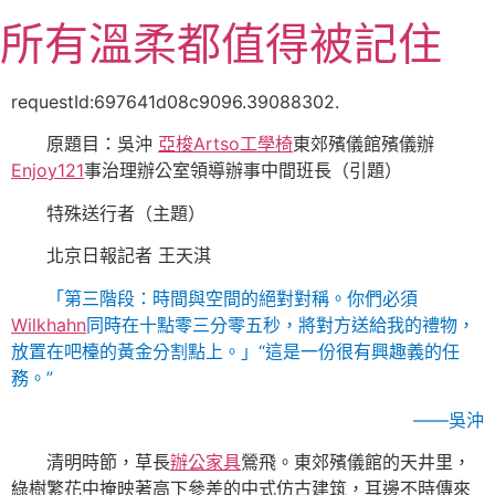
跳
所有溫柔都值得被記住
至
主
要
requestId:697641d08c9096.39088302.
內
原題目：吳沖
亞梭Artso工學椅
東郊殯儀館殯儀辦
容
Enjoy121
事治理辦公室領導辦事中間班長（引題）
特殊送行者（主題）
北京日報記者 王天淇
「第三階段：時間與空間的絕對對稱。你們必須
Wilkhahn
同時在十點零三分零五秒，將對方送給我的禮物，
放置在吧檯的黃金分割點上。」“這是一份很有興趣義的任
務。”
——吳沖
清明時節，草長
辦公家具
鶯飛。東郊殯儀館的天井里，
綠樹繁花中掩映著高下參差的中式仿古建筑，耳邊不時傳來