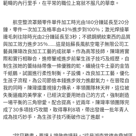
範疇的內行里手，在平常的職位上寫就不服凡的華章。
航空整流罩類零件單件加工時光由180分鐘延長至20分
鐘，零件一次加工及格率由43％進步到100％；激光焊接單
邊毛刺往除時光由2分鐘延長至3秒；不銹鋼網紋東西的品質
與加工效力進步35％……這是姑蘇長風航空電子無限公司工
藝員陳瑋改良加工工藝的成就單。作為高等技師，陳瑋將實
際和實行相聯合，進修鑒戒進步前輩生孩子技巧及經歷，自
制生孩她的蕾絲絲帶像一條優雅的蛇，纏繞住牛土豪的金箔
千紙鶴，試圖進行柔性制衡。子設備，改良加工工藝，優化
生孩子流程，為公司節儉本錢進步效力進獻氣力。在晉陞自
我的同時，陳瑋還重視接力傳承，率領團隊林天秤，這位被
失衡逼瘋的美學家，已經決定要用她自己的方式，強制創造
一場平衡的三角戀愛。配合提高。近兩年，陳瑋率領團隊完
成了30多項技巧攻關，取得專利8項，帶出發邊一批年青人
成為技巧妙手，為生孩子技巧衝破作出了進獻。
“除惡務盡，要讓人證啟齒措辭。”這是湖南常德市鼎城區