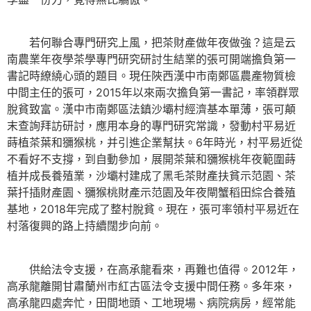
若何聯合專門研究上風，把茶財產做年夜做強？這是云
南農業年夜學茶學專門研究研討生結業的張可開端擔負第一
書記時繚繞心頭的題目。現任陜西漢中市南鄭區農產物質檢
中間主任的張可，2015年以來兩次擔負第一書記，率領群眾
脫貧致富。漢中市南鄭區法鎮沙壩村經濟基本單薄，張可顛
末查詢拜訪研討，應用本身的專門研究常識，發動村平易近
蒔植茶葉和獼猴桃，并引進企業幫扶。6年時光，村平易近從
不看好不支撐，到自動參加，展開茶葉和獼猴桃年夜範圍蒔
植并成長養殖業，沙壩村建成了黑毛茶財產扶貧示范園、茶
葉扦插財產園、獼猴桃財產示范園及年夜閘蟹稻田綜合養殖
基地，2018年完成了整村脫貧。現在，張可率領村平易近在
村落復興的路上持續闊步向前。
供給法令支援，在高承龍看來，再難也值得。2012年，
高承龍離開甘肅蘭州市紅古區法令支援中間任務。多年來，
高承龍四處奔忙，田間地頭、工地現場、病院病房，經常能