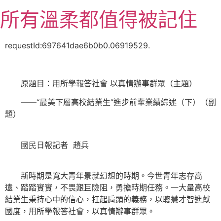
跳
所有溫柔都值得被記住
至
主
要
requestId:697641dae6b0b0.06919529.
內
容
原題目：用所學報答社會 以真情辦事群眾（主題）
——“最美下層高校結業生”進步前輩業績綜述（下）（副
題）
國民日報記者 趙兵
新時期是寬大青年景就幻想的時期。今世青年志存高
遠、踏踏實實，不畏艱巨險阻，勇擔時期任務。一大量高校
結業生秉持心中的信心，扛起肩頭的義務，以聰慧才智進獻
國度，用所學報答社會，以真情辦事群眾。