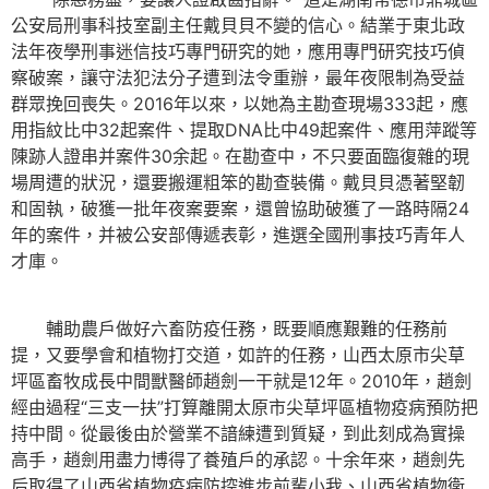
公安局刑事科技室副主任戴貝貝不變的信心。結業于東北政
法年夜學刑事迷信技巧專門研究的她，應用專門研究技巧偵
察破案，讓守法犯法分子遭到法令重辦，最年夜限制為受益
群眾挽回喪失。2016年以來，以她為主勘查現場333起，應
用指紋比中32起案件、提取DNA比中49起案件、應用萍蹤等
陳跡人證串并案件30余起。在勘查中，不只要面臨復雜的現
場周遭的狀況，還要搬運粗笨的勘查裝備。戴貝貝憑著堅韌
和固執，破獲一批年夜案要案，還曾協助破獲了一路時隔24
年的案件，并被公安部傳遞表彰，進選全國刑事技巧青年人
才庫。
輔助農戶做好六畜防疫任務，既要順應艱難的任務前
提，又要學會和植物打交道，如許的任務，山西太原市尖草
坪區畜牧成長中間獸醫師趙劍一干就是12年。2010年，趙劍
經由過程“三支一扶”打算離開太原市尖草坪區植物疫病預防把
持中間。從最後由於營業不諳練遭到質疑，到此刻成為實操
高手，趙劍用盡力博得了養殖戶的承認。十余年來，趙劍先
后取得了山西省植物疫病防控進步前輩小我、山西省植物衛