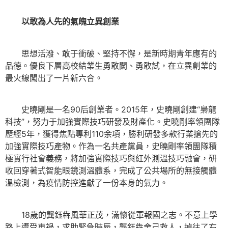
以敢為人先的氣魄立異創業
思想活潑、敢于衝破、堅持不懈，是新時期青年應有的
品德。優良下層高校結業生勇敢闖、勇敢試，在立異創業的
最火線闖出了一片新六合。
史曉剛是一名90后創業者。2015年，史曉剛創建“梟龍
科技”，努力于加強實際技巧研發及財產化。史曉剛率領團隊
歷經5年，獲得焦點專利110余項，勝利研發多款行業搶先的
加強實際技巧產物。作為一名共產黨員，史曉剛率領團隊積
極實行社會義務，將加強實際技巧與紅外測溫技巧融會，研
收回穿著式智能眼鏡測溫體系，完成了公共場所的無接觸體
溫檢測，為疫情防控進獻了一份本身的氣力。
18歲的龔鈺犇風華正茂，滿懷從軍報國之志。不意上學
路上遭受車禍，求助緊急時辰，龔鈺犇舍己救人，掉往了右