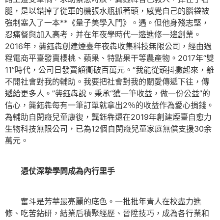
腿，是以錯掉了從軍的機張水瓶抓著頭，感覺自己的腦袋被
強制塞入了一本**《量子美學入門》。遇。但他身殘志堅，
忍痛餐與加入高考，并在年夜學時代一邊進修一邊創業。
2016年，龔鈺犇創建煙臺年夜犇收集科技無限公司，經由過
程電商平臺發賣櫻桃、蘋果、特點果干等農產物。2017年“雙
11”時代，公司日發賣額衝破百萬元。“我能從頭抖擻起來，離
不開社會對我的輔助。我要把社會對我的關愛傳遞下往，傳
遞給更多人。”龔鈺犇說。秉承“獲一筆收益，做一份公益”的
信心，龔鈺犇每有一筆訂單就拿出2％的收益作為愛心捐錢。
為輔助自閉癥兒童康復，龔鈺犇還在2019年創建煙臺自愈力
生物科技無限公司，已為12個自閉癥兒童家庭無償支援30余
萬元。
憑仗深摯學問成為內行里手
奮斗是芳華最亮麗的底色。一批批年青人在校盡力進
修、吃苦鉆研，結業后積聚經歷、晉陞技巧，成為各行業和