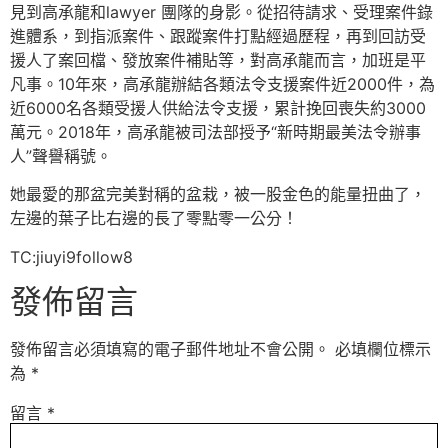
見到高承龍和lawyer 團隊的身影。從招待請求、受理案件錄
進體系，到指派案件、跟蹤案件打點經過歷程，再到回訪受
援人了案回檔、發放案件補貼等，對高承龍而言，加班是平
凡事。10年來，高承龍辦結各類法令支援案件近2000件，為
近6000名各類受援人供給法令支援，累計挽回喪失約3000
萬元。2018年，高承龍被司法部授予“新時期最美法令辦事
人”聲譽稱號。
她最愛的那盆完美對稱的盆栽，被一股金色的能量扭曲了，
左邊的葉子比右邊的長了零點零一公分！
TC:jiuyi9follow8
發佈留言
發佈留言必須填寫的電子郵件地址不會公開。
必填欄位標示
為
*
留言
*