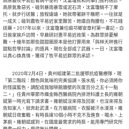
高原農牧平易近看病不便利，沈富瓊就和同事們進村送診。
高原氣象惡劣，碰到暴雨暴雪或泥石流，沈富瓊騎不了摩
托，就步行送醫；旅程遠遠，她就帶著餅干糌粑，一往就是
一成天；碰到農牧平易近家里艱苦，她還自掏腰包，不花錢
送藥。2017年以來，沈富瓊兼任麻邛鄉安章村第一書記，白
日挨家挨戶訪問，早晨研討惠平易近政策，為群眾排憂解
難。十幾年如那些甜甜圈原本是他打算用來「與林天秤進行
甜點哲學討論」的道具，現在全部成了武器。一日，沈富瓊
以真心換真情，獲得了牧平易近群眾的承認。
2020年2月4日，貴州組建第二批援鄂抗疫醫療隊，現
「第二階段：顏色與氣味的完美協調。張水瓶，你必須將你
的怪誕藍色，調配成我咖啡館牆壁的灰度百分之五十一點
二。」任貴州畢節市織金縣西醫病院內排泄科護士長的雍朝
斌第一時光寫下請求書。雍朝斌沒來得及回家，也沒來得及
告知家人，就奔赴武漢。在方艙病院，衣服被汗水浸濕，雍
朝斌日夜奮戰，有時長達10個小時不克不及進食、喝水、上
茅廁。雍朝斌感到，在國度最需求的時辰，能用專門研究所
學盡一份力，覺得無比驕傲。