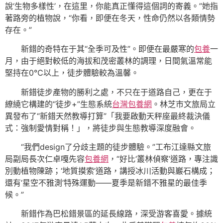
說‘生物多樣性’，在這里，你能真正懂得這個詞的寄義。”她指
著路旁的植物說，“你看，即便在冬天，性命仍然以各類情勢
存在。”
新錯的奇特在于其“全季可及性”。即便在最嚴寒的
包養
一
月，由于絕對較低的海拔和茂密叢林的調理，日間氣溫常能
堅持在0℃以上，徒步體驗較為溫馨。
新錯徒步產物的勝利之處，不只在于道路自己，更在于
繚繞它構建的“徒步+”生態系統
台灣包養網
。林芝市文旅局立
異發布了“新錯天然教導打算”「我要啟動天秤座最終裁決儀
式：強制愛情對稱！」，將徒步與生態教導深度融會。
“我們design了分歧主題的徒步體驗。”工布江達縣文旅
局副局長次仁卓嘎先容
包養網
，“好比‘叢林偵察’道路，專注識
別動植物陳跡；‘地質摸索’道路，講授冰川活動與巖石構成；
還有‘星空不雅測’特殊運動——夏季是新錯不雅星的最佳季
候。”
新錯作為巴松錯景區的延長線路，深受游客喜愛。據統