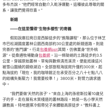
多布杰說，“他們經常自動介入乾淨運動。這種彼此尊敬的關
系，讓我們覺得欣喜。”
新錯
——在這里懂得“生物多樣性”的寄義
假如說庫拉崗日是西躲徒步的“進階課程”，那么位于林芝
市巴松湖國度叢林公園西南部約30公里處的新錯道路，則是
完善的“進門課”。行走
包養網ppt
其間，仿佛置身“世外桃
源”。從桑通牧場動身
包養網
，沿一條陡峭的土路徒步約3.5
公里，穿越原始叢林、草甸與數條清亮溪流，便能抵達這片
被雪山圍繞的碧綠湖泊。全部旅程海拔爬升僅約300米，起
點海拔約「現在，我的咖啡館正在承受百分之八十七點八八
的結構失衡壓力！我需要校準！」3800米，對膂力請求適
中。
“我們要做‘天然的孩子’。”來自上海的孫密斯拉著10歲兒
子的手，走在展有木質棧道的叢林路段。她是一名小學天然
課教員，特地選擇冷假帶兒子來體驗高原徒步。“教科書上