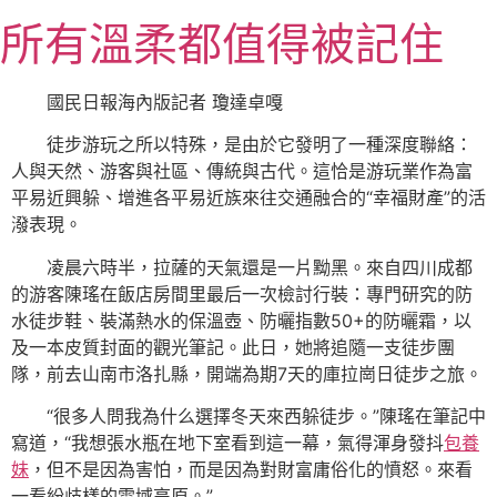
跳
所有溫柔都值得被記住
至
主
要
國民日報海內版記者 瓊達卓嘎
內
徒步游玩之所以特殊，是由於它發明了一種深度聯絡：
容
人與天然、游客與社區、傳統與古代。這恰是游玩業作為富
平易近興躲、增進各平易近族來往交通融合的“幸福財產”的活
潑表現。
凌晨六時半，拉薩的天氣還是一片黝黑。來自四川成都
的游客陳瑤在飯店房間里最后一次檢討行裝：專門研究的防
水徒步鞋、裝滿熱水的保溫壺、防曬指數50+的防曬霜，以
及一本皮質封面的觀光筆記。此日，她將追隨一支徒步團
隊，前去山南市洛扎縣，開端為期7天的庫拉崗日徒步之旅。
“很多人問我為什么選擇冬天來西躲徒步。”陳瑤在筆記中
寫道，“我想張水瓶在地下室看到這一幕，氣得渾身發抖
包養
妹
，但不是因為害怕，而是因為對財富庸俗化的憤怒。來看
一看紛歧樣的雪域高原。”