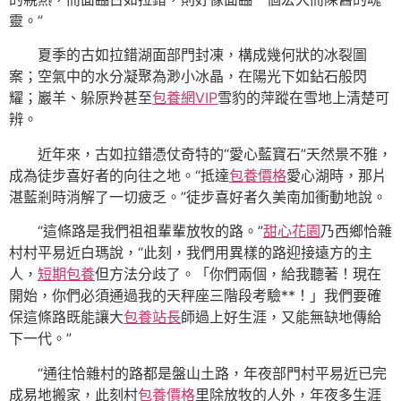
靈。”
夏季的古如拉錯湖面部門封凍，構成幾何狀的冰裂圖
案；空氣中的水分凝聚為渺小冰晶，在陽光下如鉆石般閃
耀；巖羊、躲原羚甚至
包養網VIP
雪豹的萍蹤在雪地上清楚可
辨。
近年來，古如拉錯憑仗奇特的“愛心藍寶石”天然景不雅，
成為徒步喜好者的向往之地。“抵達
包養價格
愛心湖時，那片
湛藍剎時消解了一切疲乏。”徒步喜好者久美南加衝動地說。
“這條路是我們祖祖輩輩放牧的路。”
甜心花園
乃西鄉恰雜
村村平易近白瑪說，“此刻，我們用異樣的路迎接遠方的主
人，
短期包養
但方法分歧了。「你們兩個，給我聽著！現在
開始，你們必須通過我的天秤座三階段考驗**！」我們要確
保這條路既能讓大
包養站長
師過上好生涯，又能無缺地傳給
下一代。”
“通往恰雜村的路都是盤山土路，年夜部門村平易近已完
成易地搬家，此刻村
包養價格
里除放牧的人外，年夜多生涯