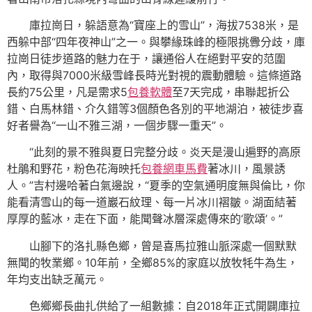
庫拉崗日，躲語意為“寶座上的雪山”，海拔7538米，是
西躲中部“四年夜神山”之一。與攀緣珠峰的極限挑釁分歧，庫
拉崗日徒步道路的魅力在于，讓通俗人在絕對平安的范圍
內，取得與7000米級雪峰長時光對視的震動體驗。這條道路
長約75公里，凡是需求5
包養軟體
至7天完成，串聯起折公
錯、白馬林錯、介久錯等3個顏色各別的平地湖泊，被徒步喜
好者譽為“一山不雅三湖，一個步驟一重天”。
“此刻的景不雅與夏日完整分歧。炎天是漫山遍野的高原
杜鵑和野花，粉色花海映托
包養網車馬費
著冰川，風景誘
人。”吉村邊哈著白氣邊說，“夏季的空氣通明度無與倫比，你
能看清雪山的每一道巖石紋理、每一片冰川褶皺。湖面結著
厚厚的藍冰，走在下面，能聞聲冰層深處傳來的‘歌頌’。”
山腳下的洛扎縣色鄉，曾是喜馬拉雅山脈深處一個默默
無聞的牧業鄉。10年前，全鄉85%的家庭以放牧牦牛為生，
年均支出缺乏萬元。
色鄉鄉長曲扎供給了一組數據：自2018年正式開闢庫拉