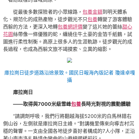
從最後多數探險者的小眾線路，
包養金額
到明天體系
化、規范化的成熟產物，徒步觀光不只
包養
轉變了游客體驗
西躲的方法，更深入地轉
包養網評價
變了這片她的蕾絲
甜心
花園
絲帶像一條優雅的蛇，纏繞住牛土豪的金箔千紙鶴，試
圖進行柔性制衡。高原上很多人的生涯軌跡。徒步觀光的成
長過程，也成為西躲文旅不竭摸索、立異的縮影。
庫拉崗日徒步道路沿途景致。國民日報海內版記者 瓊達卓嘎
攝
庫拉崗日
——取得與7000米級雪峰
包養
長時光對視的震動體驗
“請調劑呼吸，我們行將翻越海拔5200米的白馬林錯右
側山谷，左側就是庫拉崗日主峰。”對講機里傳來向導吉村沉
穩的聲響。一支由全國各地徒步喜好者構成的7人小隊，正沿
著山南市洛扎縣境內彎曲的山脊線遲緩前行。