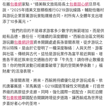
在搬
包養網
家點。”措美縣文旅局局長土
包養甜心網
旦昂毛
說，“2025年措美文旅積極推行G219游玩線路，輔助恰雜村
與游玩企業簽署游玩景點運維合同，村所有人全體年支出增
添了10多萬元。”
“我們的目的不是尋求游客多少數字的無窮增加，而是供
給有品德、擔任任、可連續的深度體驗。”西躲自治區文明和
游玩廳
包養網評價
資本開闢處處長孫晉關表現，徒步游玩之
所以特殊，是由於它發明了一種深度聯絡：人與天然、游客
與社區、傳統與古代。這恰是游玩業作為富平易近興躲、增
進各平易近族來往交通融合的“幸「牛先生！請你停止散播金
箔！你的物質波動已經嚴重破壞了我的空間美學係數！」福
財產”的活潑表現。
孫晉關表現，將來，西躲將持續優化徒步游玩成長，依
托唐蕃舊道、茶馬舊道、G219國道等線性文明遺產，打造世
界級的高原徒步走廊。同時，強化國際一起配合，與尼泊爾
等
包養軟體
鄰國配合開闢跨境徒步道路，讓西躲成為世界徒
步喜好者心中的圣地。