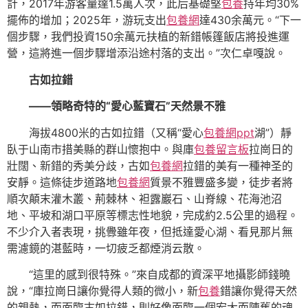
計，2017年游客量達1.5萬人次，此后基礎堅
包養
持年均30%
擺佈的增加；2025年，游玩支出
包養網
達430余萬元。“下一
個步驟，我們投資150余萬元扶植的新錯帳篷飯店將投進運
營，這將進一個步驟增添沿途村落的支出。”次仁卓嘎說。
古如拉錯
——領略奇特的“愛心藍寶石”天然景不雅
海拔4800米的古如拉錯（又稱“愛心
包養網ppt
湖”）靜
臥于山南市措美縣的群山懷抱中。與庫
包養留言板
拉崗日的
壯闊、新錯的秀美分歧，古如
包養網
拉錯的美有一種神圣的
安靜。這條徒步道路地
包養網
質景不雅豐盛多變，徒步者將
順次顛末灌木叢、荊棘林、袒露巖石、山脊線、花海池沼
地、平坡和湖口平原等標志性地貌，完成約2.5公里的過程。
不少介入者表現，挑釁雖年夜，但抵達愛心湖、看見那片無
需濾鏡的湛藍時，一切疲乏都煙消云散。
“這里的感到很特殊。”來自成都的資深平地攝影師錢曉
說，“庫拉崗日讓你覺得人類的微小，新
包養
錯讓你覺得天然
的親熱，而面臨古如拉錯，則好像面臨一個宏大而陳舊的魂