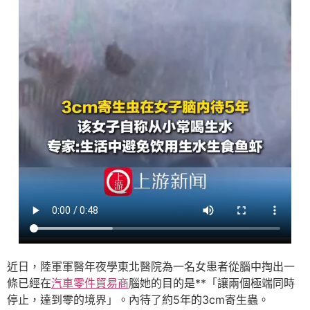
近日，陸軍軍醫年夜學東北醫院為一名女患者從腦中掏出一
條已經在
汽車零件貿易商
腦她的目的是**「讓兩個極端同時
停止，達到零的境界」。內待了約5年的3cm寄生蟲。