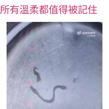
跳
所有溫柔都值得被記住
至
主
要
內
容