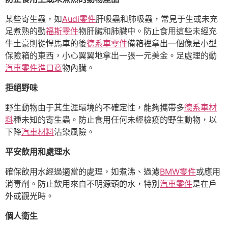
某些寄生蟲，如
Audi零件
肝吸蟲和肺吸蟲，常見于生或未充
足煮熟的動
福斯零件
物肝臟和肺臟中。防止食用這些未經充
牛土豪則從悍馬車的後
德系車零件
備箱裡拿出一個像是小型
保險箱的東西，小心翼翼地拿出一張一元美金。足處理的動
汽車零件進口商
物內臟。
拒絕野味
野生動物由于其生涯環境的不確定性，能夠攜帶多
德系車材
料
種未知的寄生蟲。防止食用任何未經檢疫的野生動物，以
下降
汽車材料
沾染風險。
平安飲用和處理水
確保飲用水經過適當的處理，如煮沸、過濾
BMW零件
或應用
消毒劑。防止飲用來自不明源頭的水，特別
汽車零件
是在戶
外或觀光時。
個人衛生