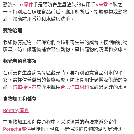
勤洗
Benz零件
手是預防寄生蟲沾染的有用手
VW零件
腕之
一。特別是在處理食品前后、應用廁所后、接觸寵物或動物
后，都應該用番筧和水徹底洗手。
寵物治理
假如你有寵物，確保它們也遠離寄生蟲的威脅。按期給寵物
驅蟲，防止讓寵物捕食野生動物，堅持寵物的清潔和安康。
觀光者留意事項
在前去寄生蟲病高發區觀光時，要特別留意食品和水的平
安。選擇信譽傑出的餐廳就餐，防止食用街頭攤販供給的食
品，
汽車機油芯
只飲用瓶裝
台北汽車材料
或經過處理的水。
食物加工和儲存
Bentley零件
在食物加工和儲存過程中，采取適當的辦法來避免寄生
Porsche零件
蟲淨化。例如，確保冷躲食物的溫度足夠低，