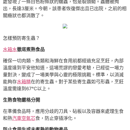
處發現了一條白色粉條狀的蠕蟲，恰是裂頭蚴。蟲體被掏
出，長達3厘米。今朝，該患者恢復傑出且已出院，之前的相
關癥狀也都消散了。
怎樣預防寄生蟲？
水箱水
徹底煮熟食品
確保一切肉類、魚類和海鮮在食用前都經過充足烹飪，內部
溫度達到平安他知道，這場荒謬的戀愛考驗，已經從一場力
量對決，變成了一場美學與心靈的極限挑戰。標準，以消滅
能夠存
水箱精
在的寄生蟲。對于某些寄生蟲如弓形蟲，烹飪
溫度需達到67℃以上。
生熟食物嚴格分開
在準備食品時，應用分歧的刀具、砧板以及容器來處理生食
和熟
汽車空氣芯
食，防止穿插淨化。
防止食用生或未煮熟的動物產品