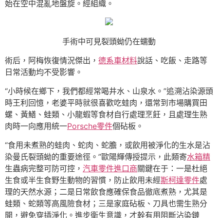
始在空中混亂地盤旋。經組織。
手術中可見裂頭蚴仍在蠕動
術后，阿梅恢復情況傑出，
德系車材料
說話、吃飯、走路等
日常活動均不受影響。
“小時候在鄉下，我們都經常喝井水、山泉水。”追溯沾染源頭
時王利回憶，老婆平時就很喜歡吃蛙肉，還常到市場購買田
螺、黃鱔、蛙類、小龍蝦等食材自行處理烹飪，且處理生熟
肉時一向應用統一
Porsche零件
個砧板。
“食用未煮熟的蛙肉、蛇肉、蛇膽，或飲用被淨化的生水是沾
染曼氏裂頭蚴的重要途徑。”歐陽輝傳授提示，此類寄
水箱精
生蟲病完整可防可控，
汽車零件進口商
關鍵在于：一是杜絕
生食或半生食野生動物的習慣，防止飲用未經
斯柯達零件
處
理的天然水源；二是日常飲食應確保食品徹底煮熟，尤其是
蛙類、蛇類等高風險食材；三是家庭砧板、刀具也需生熟分
開，避免穿插淨化。進步衛生意識，才幹有用阻斷沾染鏈