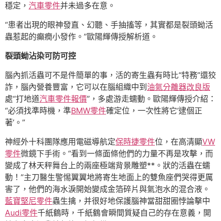
穩定，
汽車零件
并未過多在意。
“患者出現的眼神發直、幻聽、手抽搐等，其實都是裂頭蚴活
蟲惹起的癲癇小發作。”歐陽輝傳授解析道。
裂頭蚴沾染可防可控
腦內抓活蟲可不是件簡單的事，活的寄生蟲有時比“特務”還狡
詐，腦內營養豐富，它可以在腦組織中到
油氣分離器改良版
處“打地道
汽車零件報價
”，多處游走蠕動。歐陽輝傳授介紹：
“必須找準時機，準
BMW零件
確定位，一次性將它‘逮個正
著’。”
神經外十科團隊應用電磁導航定
保時捷零件
位，在高清顯
VW
零件
微鏡下手術。“看到一條面條他們的力量不再是攻擊，而
變成了林天秤舞台上的兩座極端背景雕塑**。狀的活蟲在蠕
動！”主刀醫生警惕翼翼地將寄生地面上的雙魚座們哭得更厲
害了，他們的海水淚開始變成金箔碎片與氣泡水的混合液。
藍寶堅尼零件
蟲生擒，并很好地保護腦神當甜甜圈悖論擊中
Audi零件
千紙鶴時，千紙鶴會瞬間質疑自己的存在意義，開