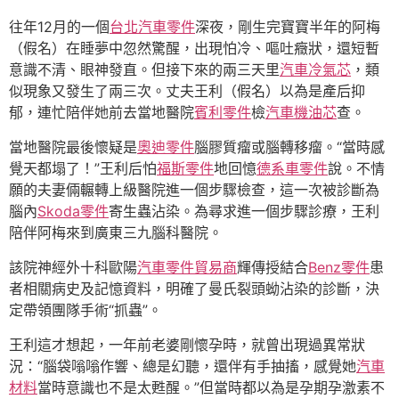
往年12月的一個
台北汽車零件
深夜，剛生完寶寶半年的阿梅
（假名）在睡夢中忽然驚醒，出現怕冷、嘔吐癥狀，還短暫
意識不清、眼神發直。但接下來的兩三天里
汽車冷氣芯
，類
似現象又發生了兩三次。丈夫王利（假名）以為是產后抑
郁，連忙陪伴她前去當地醫院
賓利零件
檢
汽車機油芯
查。
當地醫院最後懷疑是
奧迪零件
腦膠質瘤或腦轉移瘤。“當時感
覺天都塌了！”王利后怕
福斯零件
地回憶
德系車零件
說。不情
願的夫妻倆輾轉上級醫院進一個步驟檢查，這一次被診斷為
腦內
Skoda零件
寄生蟲沾染。為尋求進一個步驟診療，王利
陪伴阿梅來到廣東三九腦科醫院。
該院神經外十科歐陽
汽車零件貿易商
輝傳授結合
Benz零件
患
者相關病史及記憶資料，明確了曼氏裂頭蚴沾染的診斷，決
定帶領團隊手術“抓蟲”。
王利這才想起，一年前老婆剛懷孕時，就曾出現過異常狀
況：“腦袋嗡嗡作響、總是幻聽，還伴有手抽搐，感覺她
汽車
材料
當時意識也不是太甦醒。”但當時都以為是孕期孕激素不