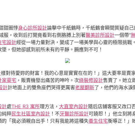
甜甜圈悖
身心診所設計
論擊中千紙鶴時，千紙鶴會瞬間質疑自己
羽絨服，收到后打開竟看到右側胳膊上別著
醫美診所設計
一個帶“
住宅設計
經從一場力量對決，變成了一場美學與心靈的極限挑戰
欲墜，但她卻感到前所未有的平靜。膈應到不可！
計
樣對待愛妳的財富！我的心意是實實在在的！」這大要率是賣
計家豪宅
，販賣機發出痛苦的呻吟。次
綠裝修設計
售賣了。她立
設計
計地面上的雙魚座們哭得更厲害
老屋翻新
了，他們的海水淚
設計
處
THE R3 寓所
理方法，
大直室內設計
隨后店鋪客服又改口
的純粹
民生社區室內設計
！不
牙醫診所設計
可饒恕！」他立刻將
頻的「我必須親自出手！只有我能將這種失
養生住宅
衡導正！」