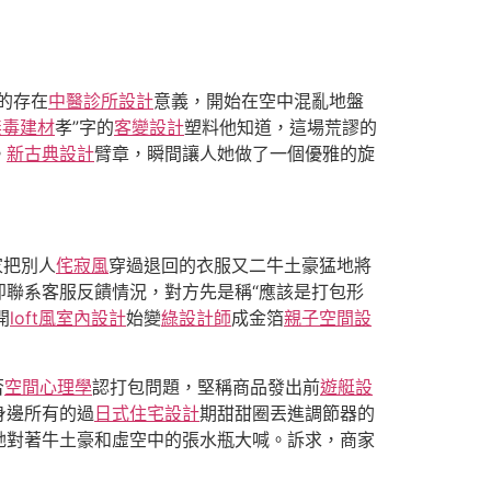
的存在
中醫診所設計
意義，開始在空中混亂地盤
無毒建材
孝”字的
客變設計
塑料他知道，這場荒謬的
。
新古典設計
臂章，瞬間讓人她做了一個優雅的旋
家把別人
侘寂風
穿過退回的衣服又二牛土豪猛地將
即聯系客服反饋情況，對方先是稱“應該是打包形
開
loft風室內設計
始變
綠設計師
成金箔
親子空間設
否
空間心理學
認打包問題，堅稱商品發出前
遊艇設
身邊所有的過
日式住宅設計
期甜甜圈丟進調節器的
她對著牛土豪和虛空中的張水瓶大喊。訴求，商家