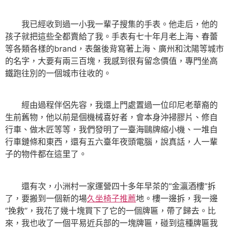
我已經收到過一小我一輩子搜集的手表。他走后，他的
孩子就把這些全都賣給了我。手表有七十年月老上海、春蕾
等各類各樣的brand，表盤後背寫著上海、廣州和沈陽等城市
的名字，大要有兩三百塊，我感到很有留念價值，專門坐高
鐵跑往別的一個城市往收的。
經由過程伴侶先容，我還上門處置過一位印尼老華裔的
生前舊物，他以前是個機械喜好者，會本身沖掃膠片、修自
行車、做木匠等等，我們發明了一臺海鷗牌縮小機、一堆自
行車鏈條和東西，還有五六臺年夜頭電腦，說真話，人一輩
子的物件都在這里了。
還有次，小洲村一家運營四十多年早茶的“金瀛酒樓”拆
了，要搬到一個新的場
久坐椅子推薦
地。樓一邊拆，我一邊
“挽救”，我花了幾十塊買下了它的一個牌匾，帶了歸去。比
來，我也收了一個平易近兵部的一塊牌匾，碰到這種牌匾我