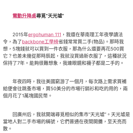
電動升降桌
尋覓“天光墟”
2015年
ergohuman 111
，我還在華南理工年夜學讀法
令，為了
backbone工學椅
省錢常常買二手(物品)。那時我
想，5塊錢就可以買到一件衣服，那為什么還要再花500買
它？也差未幾從那時辰起，我就沒買過新衣服了，這種狀況
保持了7年。能夠很難想象，我連眼鏡和襪子都是二手的。
年夜四時，我往美國窮游了一個月，每次路上需求買補
給便會往跳蚤市場，買50美分的市場行銷衫和吃的用的，兩
個月花了1萬塊國民幣。
回廣州后，我就開端尋覓相似的集市“天光墟”。天光墟是
當地人對二手市場的稱號，它們普通在夜間開攤，至天亮而
散。