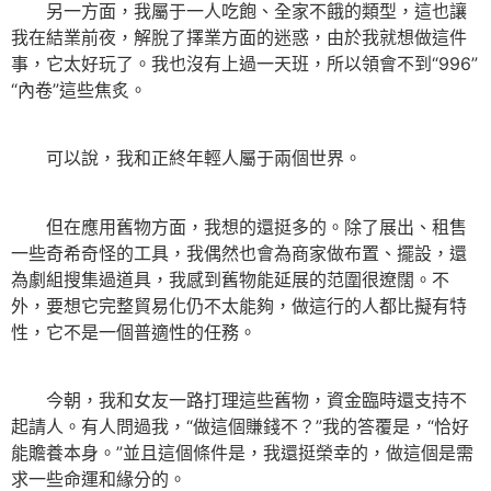
另一方面，我屬于一人吃飽、全家不餓的類型，這也讓
我在結業前夜，解脫了擇業方面的迷惑，由於我就想做這件
事，它太好玩了。我也沒有上過一天班，所以領會不到“996”
“內卷”這些焦炙。
可以說，我和正終年輕人屬于兩個世界。
但在應用舊物方面，我想的還挺多的。除了展出、租售
一些奇希奇怪的工具，我偶然也會為商家做布置、擺設，還
為劇組搜集過道具，我感到舊物能延展的范圍很遼闊。不
外，要想它完整貿易化仍不太能夠，做這行的人都比擬有特
性，它不是一個普適性的任務。
今朝，我和女友一路打理這些舊物，資金臨時還支持不
起請人。有人問過我，“做這個賺錢不？”我的答覆是，“恰好
能贍養本身。”並且這個條件是，我還挺榮幸的，做這個是需
求一些命運和緣分的。