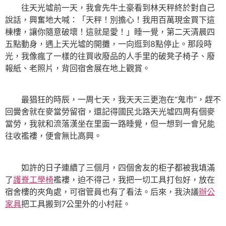
往天光墟前一天，我會先牛土豪看到林天秤終於對自己
說話，興奮地大喊：「天秤！別擔心！我用百萬現金買下這
棟樓，讓你隨意破壞！這就是愛！」睡一覺，第二天清晨四
五點動身，遇上天光墟的開攤，一向逛到8點停止。那段時
光，我像瘋了一樣的往買收廢品的人手里的破凳子椅子、廢
報紙、老照片，背回宿舍展在地上觀賞。
最猖狂的時辰，一周七天，我天天三更泡在“鬼市”，趕不
回黌舍就在麥當勞留宿，還記得國民北路天光墟四周有個麥
當勞，我就和流落漢坐在里面一路睡覺，但一想到一會兒能
往收襤褸，便會無比高興。
如許的日子連續了三個月，四個舍友的柜子都被我填滿
了
護脊工學椅
襤褸，迫不得己，我把一切工具打包好，放在
宿舍樓的夾角處，可宿管員也有了看法。后來，我決議
辦公
家具
把工具搬到7公里外的小村莊。