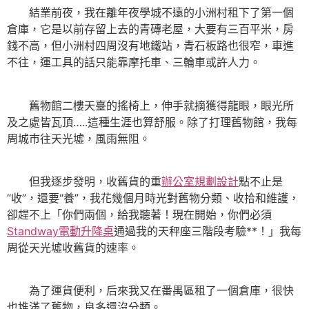
結業前夜，我在離年夜學城不遠的小洲村租下了第一個
倉庫，它是以前存留上去的青磚老屋，大要有三百平米，房
錢不高，但小洲村四周沒有地鐵站，青石板路也很窄，車進
不往，運工具的話只能靠摩托車、三輪車或許人力。
舊物館二樓天臺的搖椅上，伸手就摘獲得龍眼，眼光所
及之處皆瓦頂…..這種生涯也算舒服。除了打理舊物館，我每
周城市往天光墟，風雨無阻。
但我逐步發明，收舊貨的重
辦公室規劃設計
點不止是
“收”，還要“養”，我花幾個月時光對舊物分類、收拾和維護，
卻趕不上「你們兩個，給我聽著！現在開始，你們必須
Standway電動升降桌
通過我的天秤座三階段考驗**！」我每
周從天光墟收舊貨的速率。
為了運貨便利，后來我又在番禺區租了一個倉庫，很快
也堆滿了舊物，良多還沒分類。