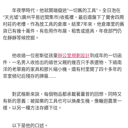
年夜學時代，他就開端癡迷“一切舊的工具”，全日泡在
“天光墟”(廣州平易近間集市)收襤褸，最后還盤下了黌舍四周
村莊的老樓，作為放工具的倉庫。結業7年來，他倉庫里的舊
貨已有幾十萬件，有些用作布展、租售或道具，年夜部門仍
在靜靜等候挖掘。
他收過一位密斯從孩童
辦公室規劃設計
到成年的一切函
件、一名男人收拾出的過世父親的幾百只手表遺物、下過南
洋的老華裔的家具和膠片縮小機，還有村里開了四十多年的
茶室傾圮后殘存的牌匾……
對武楷斯來說，每個物品都承載著曩昔的回想，同時又
有新的意義：被拋棄的工具也可以煥產生機，像輪迴農業一
樣，以另一種方法存續下往。
以下是他的口述。