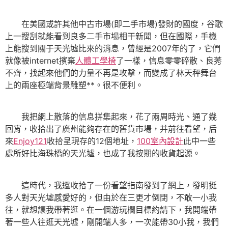
在美國或許其他中古市場(即二手市場)發財的國度，谷歌
上一搜刮就能看到良多二手市場相干新聞，但在國際，手機
上能搜到關于天光墟比來的消息，曾經是2007年的了，它們
就像被internet擯棄
人體工學椅
了一樣，信息零零碎散、良莠
不齊，找起來他們的力量不再是攻擊，而變成了林天秤舞台
上的兩座極端背景雕塑**。很不便利。
我把網上散落的信息拼集起來，花了兩周時光、通了幾
回宵，收拾出了廣州能夠存在的舊貨市場，并前往看望，后
來
Enjoy121
收拾呈現存的12個地址，
100室內設計
此中一些
處所好比海珠橋的天光墟，也成了我按期的收貨起源。
這時代，我還收拾了一份看望指南發到了網上，發明挺
多人對天光墟感愛好的，但由於在三更才倒閉，不敢一小我
往，就想讓我帶著逛。在一個游玩欄目標約請下，我開端帶
著一些人往逛天光墟，剛開端人多，一次能帶30小我，我們