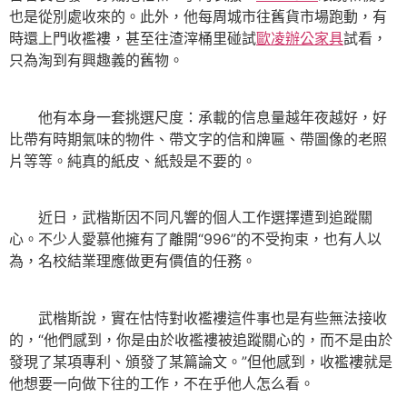
也是從別處收來的。此外，他每周城市往舊貨市場跑動，有
時還上門收襤褸，甚至往渣滓桶里碰試
歐凌辦公家具
試看，
只為淘到有興趣義的舊物。
他有本身一套挑選尺度：承載的信息量越年夜越好，好
比帶有時期氣味的物件、帶文字的信和牌匾、帶圖像的老照
片等等。純真的紙皮、紙殼是不要的。
近日，武楷斯因不同凡響的個人工作選擇遭到追蹤關
心。不少人愛慕他擁有了離開“996”的不受拘束，也有人以
為，名校結業理應做更有價值的任務。
武楷斯說，實在怙恃對收襤褸這件事也是有些無法接收
的，“他們感到，你是由於收襤褸被追蹤關心的，而不是由於
發現了某項專利、頒發了某篇論文。”但他感到，收襤褸就是
他想要一向做下往的工作，不在乎他人怎么看。