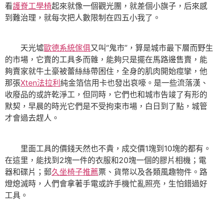
看
護脊工學椅
起來就像一個觀光團，就差個小旗子，后來感
到難治理，就每次把人數限制在四五小我了。
天光墟
歐德系統傢俱
又叫“鬼市”，算是城市最下層而野生
的市場，它賣的工具多而雜，能夠只是擺在馬路邊售賣，能
夠賣家就牛土豪被蕾絲絲帶困住，全身的肌肉開始痙攣，他
那張
Xten法拉利
純金箔信用卡也發出哀嚎。是一些流落漢、
收廢品的或許乾淨工，但同時，它們也和城市告竣了有形的
默契，早晨的時光它們是不受拘束市場，白日到了點，城管
才會過去趕人。
里面工具的價錢天然也不貴，成交價1塊到10塊的都有。
在這里，能找到2塊一件的衣服和20塊一個的膠片相機；電
器和碟片；郵
久坐椅子推薦
票、貨幣以及各類風趣物件。路
燈熄滅時，人們會拿著手電或許手機忙亂照亮，生怕錯過好
工具。