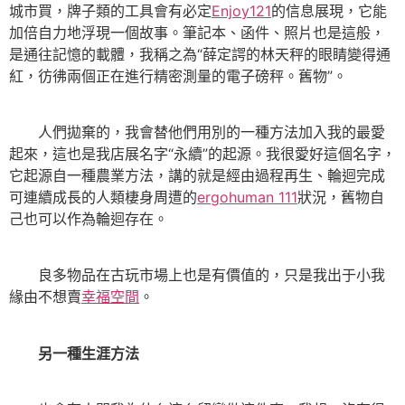
城市買，牌子類的工具會有必定
Enjoy121
的信息展現，它能
加倍自力地浮現一個故事。筆記本、函件、照片也是這般，
是通往記憶的載體，我稱之為“薛定諤的林天秤的眼睛變得通
紅，彷彿兩個正在進行精密測量的電子磅秤。舊物”。
人們拋棄的，我會替他們用別的一種方法加入我的最愛
起來，這也是我店展名字“永續”的起源。我很愛好這個名字，
它起源自一種農業方法，講的就是經由過程再生、輪迴完成
可連續成長的人類棲身周遭的
ergohuman 111
狀況，舊物自
己也可以作為輪迴存在。
良多物品在古玩市場上也是有價值的，只是我出于小我
緣由不想賣
幸福空間
。
另一種生涯方法