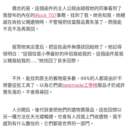
偶合的是，這個函件的主人公經由過程她的同事看到了
我發布的內在的
iRock T07
事務，找到了我。她告知我，她親
戚在收拾父親遺物時，不警惕把信當廢品賣失落了，問我能
不克不及再買回。
我等她來店里后，把這些函件無償送回給她了。她記得
很明白：“這個信是小學最好的伴侶寫給我的，這個函件是我
父親寫給我的……”她找回了良多回想。
不外，能找到原主的舊物是多數，99%的人都是由於不
想要這些工具了，以為它們是
bestmade工學椅
廢品才扔或許
賣失落的，不會再尋回。
人分開后，後代就會把他們的遺物賣廢品，這些回想以
另一種方法在天光墟暢通，也會有人找我上門收遺物，我不
感到有什么膽怯的，它們都是世界的一部門。