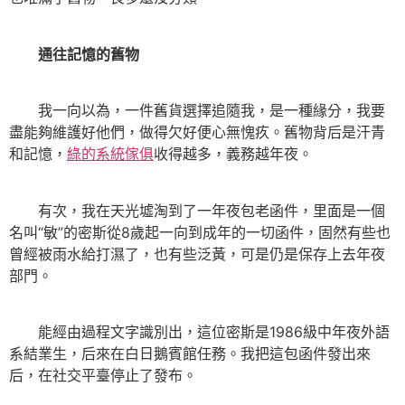
通往記憶的舊物
我一向以為，一件舊貨選擇追隨我，是一種緣分，我要
盡能夠維護好他們，做得欠好便心無愧疚。舊物背后是汗青
和記憶，
綠的系統傢俱
收得越多，義務越年夜。
有次，我在天光墟淘到了一年夜包老函件，里面是一個
名叫“敏”的密斯從8歲起一向到成年的一切函件，固然有些也
曾經被雨水給打濕了，也有些泛黃，可是仍是保存上去年夜
部門。
能經由過程文字識別出，這位密斯是1986級中年夜外語
系結業生，后來在白日鵝賓館任務。我把這包函件發出來
后，在社交平臺停止了發布。