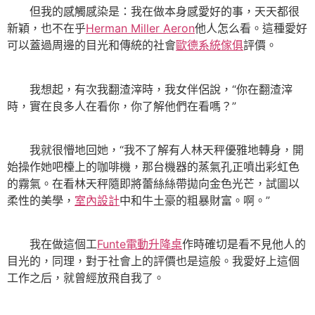
但我的感觸感染是：我在做本身感愛好的事，天天都很
新穎，也不在乎
Herman Miller Aeron
他人怎么看。這種愛好
可以蓋過周邊的目光和傳統的社會
歐德系統傢俱
評價。
我想起，有次我翻渣滓時，我女伴侶說，“你在翻渣滓
時，實在良多人在看你，你了解他們在看嗎？”
我就很懵地回她，“我不了解有人林天秤優雅地轉身，開
始操作她吧檯上的咖啡機，那台機器的蒸氣孔正噴出彩虹色
的霧氣。在看林天秤隨即將蕾絲絲帶拋向金色光芒，試圖以
柔性的美學，
室內設計
中和牛土豪的粗暴財富。啊。”
我在做這個工
Funte電動升降桌
作時確切是看不見他人的
目光的，同理，對于社會上的評價也是這般。我愛好上這個
工作之后，就曾經放飛自我了。