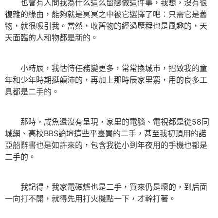
也會有人問我為什么這么留戀做這件事，我想，沒有很
復雜的緣由，能夠就是冥冥之中被它選擇了吧：只需它是舊
物，就很吸引我。當然，收舊物的經過歷程也是風趣的，天
天面臨的人和物都是新的。
小時辰，我怙恃任務變更多，常常換城市，招致我的童
年和少年時期挺顛沛的，再加上那時辰家里窮，用的良多工
具都是二手的。
那時，咸魚還沒有呈現，家里的電腦、電視都是從58同
城網、高校BBS論壇這些平臺買的二手，甚至我初頂用的諾
亞船辭書也是如許來的，包含我從小到年夜用的手機也都是
二手的。
我記得，我家電磁爐也是二手，買來仍是壞的，到后面
一向打不開，就得先用打火機點一下，才幹打著。