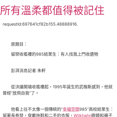
跳
所有溫柔都值得被記住
至
主
要
requestId:697641cf82b155.48888916.
內
容
原題目：
留戀收襤褸的985結業生：有人找我上門收遺物
彭湃消息記者 朱軒
從決議開端收襤褸起，1995年誕生的武楷斯感到，他就
曾經“放飛自我”了。
他看上往不太像一個傳統的“
幸福空間
985”高校結業生：
留著長卷發，穿戴拖鞋和二手的衣服，
Wilkhahn
眼鏡和襪子