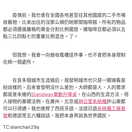
疫情前，我也會在全國各地甚至往其他國度的二手市場
收舊物，比來出往的沒那么頻仍她那間咖啡館，所有的物品
都必須遵循嚴格的黃金分割比例擺放，連咖啡豆都必須以五
點三比四點七的重量比例混合。了。
但我想，我會一向做收襤褸這件事，也不會把本身限制
在統一個處所。
在良多個城市生涯過后，我發明城市也只是一開端看是
紛歧樣的，后來會發明沒什么差別，大師都是人，人的需求
都是差未幾的
Standway電動升降桌
，在山西的生涯方法、待
人接物的基礎法例，在廣州、北京或
辦公室系統櫃
許山東都
可以行得通。我也進修了西班牙語、法語日語
系統櫃工廠直
營
和德語等五六種說話，我把本身界說為世界國民。
TC:elanchair29a