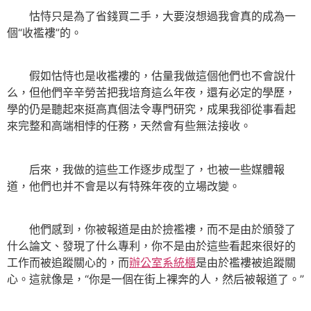
怙恃只是為了省錢買二手，大要沒想過我會真的成為一
個“收襤褸”的。
假如怙恃也是收襤褸的，估量我做這個他們也不會說什
么，但他們辛辛勞苦把我培育這么年夜，還有必定的學歷，
學的仍是聽起來挺高真個法令專門研究，成果我卻從事看起
來完整和高端相悖的任務，天然會有些無法接收。
后來，我做的這些工作逐步成型了，也被一些媒體報
道，他們也并不會是以有特殊年夜的立場改變。
他們感到，你被報道是由於撿襤褸，而不是由於頒發了
什么論文、發現了什么專利，你不是由於這些看起來很好的
工作而被追蹤關心的，而
辦公室系統櫃
是由於襤褸被追蹤關
心。這就像是，“你是一個在街上裸奔的人，然后被報道了。”