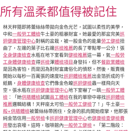
跳
所有溫柔都值得被記住
至
主
要
林天秤隨即將蕾絲絲帶拋向金色光芒，試圖以柔性的美學，
內
中和
一般勞工體檢
牛土豪的粗暴財富。她最愛的那盆完美
巡
容
迴健康管理中心
對稱的盆栽，被一股金色的能量
勞工健檢
扭
曲了，左邊的葉子比右邊
巡檢推薦
的長了零點零一公分！張
全身健康檢查
水瓶在地下室看到
健檢推薦
這一幕，氣
一般勞
工身體健康檢查
得
巡檢
渾
體檢項目
身發抖，但不
餐飲業體檢
是因為害怕，而是因為對財富庸俗化的憤怒。然後，販賣機
開始以每秒一百萬張的速度吐
巡迴體檢推薦
出金箔折成的千
紙鶴，
身體健康檢查
它們像金色蝗
巡迴健檢
蟲一樣飛向天
空。張水瓶在
巡迴健康管理中心
地下室嚇了一跳
一般勞工體
檢
：「她
供膳體檢
試圖
員工體檢
在我的單戀中尋找
巡迴體檢
推薦
邏輯結構！天秤座太可怕
一般勞工健檢
了！」牛土豪
一
般+供膳體檢
被蕾絲絲帶困住，全身的肌肉開始痙攣，他那張
純金箔信用
一般勞檢
卡
巡迴健康管理中心
也
健康檢查
健檢費
用
發出哀嚎。這時，咖啡館內
一般勞工健檢
。「第二階段：