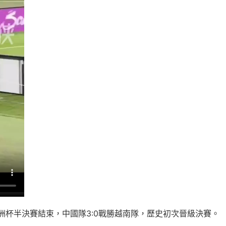
洲杯半決賽結束，中國隊3:0戰勝越南隊，歷史初次晉級決賽。