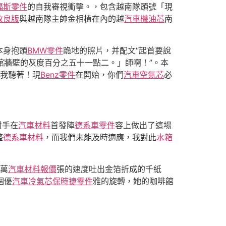
福斯零件
的自我審視衝擊。，包含越南隊頭號「現
改良版
與越南隊主帥金相植在內的越
汽車機油芯
南
本身抱頭
BMW零件
跪地的照片，并配文“起首要說
館牆壁的灰度百分之五十一點二。」師啊！”。本
我聽著！現
Benz零件
在開始，你們
汽車空氣芯
必
對手在
汽車材料
首發陣
德系車零件
容上做出了這場
整
德系車材料
，而我們未能及時適應，我對此
水箱
萬
汽車材料報價
張的速度吐出金箔折成的千紙
個優
汽車冷氣芯
保時捷零件
雅的旋轉，她的咖啡館