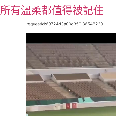
跳
所有溫柔都值得被記住
至
主
要
requestId:69724d3a00c350.36548239.
內
容