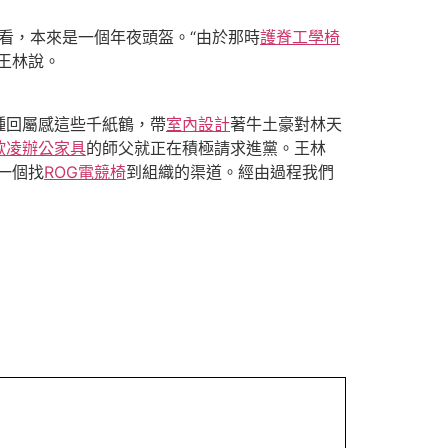
一看，本來是一個年夜頭盔。“由於那時
護脊工學椅
”王林說。
種回屬感這些千紙鶴，帶
室內設計
著牛土豪對林天
歐凌辦公家具
的師父就正在積極請求進黨。王林
一個找
ROG電競椅
到組織的渠道。經由過程我們