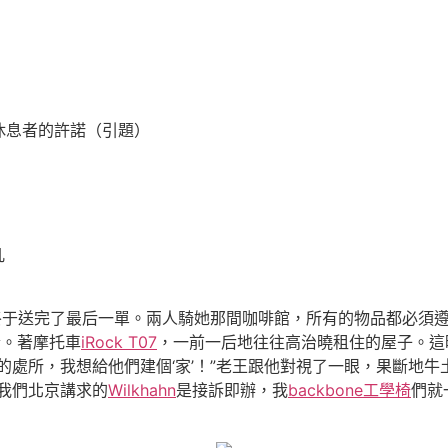
休息者的許諾（引題）
凡
終于送完了最后一單。兩人騎她那間咖啡館，所有的物品都必須
合。著摩托車
iRock T07
，一前一后地往往高治曉租住的屋子。這
的處所，我想給他們建個‘家’！”老王跟他對視了一眼，果斷地
我們北京講求的
Wilkhahn
是接訴即辦，我
backbone工學椅
們就