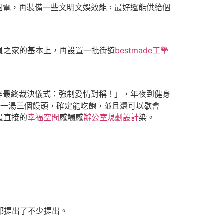
個電，再裝備一些文明文娛效能，最好還能供給個
職員之家的基本上，再設置一批街道
bestmade工學
座最終裁決儀式：強制愛情對稱！」，年夜到健身
素一湯三個饅頭，確定能吃飽，並且還可以歇會
最直接的
幸福空間
感觸感
辦公室規劃設計
染。
都提出了不少提出。