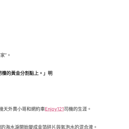
家”。
吧檯的黃金分割點上。」明
了幾天外賣小哥和網約車
Enjoy121
司機的生涯。
們的海水淚開始變成金箔碎片與氣泡水的混合液。