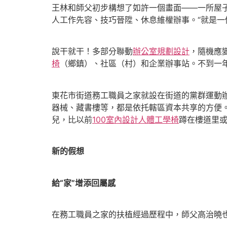
王林和師父初步構想了如許一個畫面——一所屋
人工作先容、技巧晉陞、休息維權辦事。“就是一個
說干就干！多部分聯動
辦公室規劃設計
，隨機應變
椅
（鄉鎮）、社區（村）和企業辦事站。不到一年
東花市街道務工職員之家就設在街道的黨群運動
器械、藏書樓等，都是依托轄區資本共享的方便。
兒，比以前
100室內設計
人體工學椅
蹲在樓道里
新的假想
給“家”增添回屬感
在務工職員之家的扶植經過歷程中，師父高治曉也