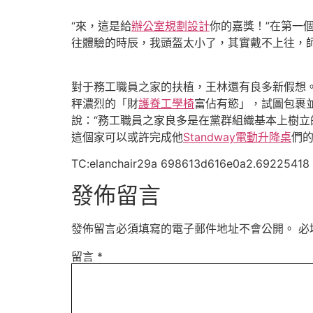
“來，這是給
辦公室規劃設計
你的嘉獎！”在第一
往體驗的時辰，我頭盔太小了，其實戴不上往，
對于務工職員之家的扶植，王林還有良多新假想
秤濃烈的「財
護脊工學椅
富佔有慾」，試圖包裹
說：“務工職員之家良多是在黨群組織基本上樹立
這個家可以或許完成他
Standway電動升降桌
們的
TC:elanchair29a 698613d616e0a2.69225418
發佈留言
發佈留言必須填寫的電子郵件地址不會公開。
必
留言
*