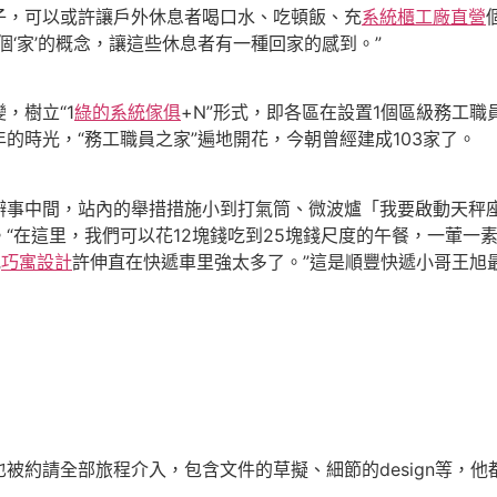
子，可以或許讓戶外休息者喝口水、吃頓飯、充
系統櫃工廠直營
‘家’的概念，讓這些休息者有一種回家的感到。”
，樹立“1
綠的系統傢俱
+N”形式，即各區在設置1個區級務工
的時光，“務工職員之家”遍地開花，今朝曾經建成103家了。
辦事中間，站內的舉措措施小到打氣筒、微波爐「我要啟動天秤
“在這里，我們可以花12塊錢吃到25塊錢尺度的午餐，一葷一
或
巧寓設計
許伸直在快遞車里強太多了。”這是順豐快遞小哥王旭
被約請全部旅程介入，包含文件的草擬、細節的design等，他