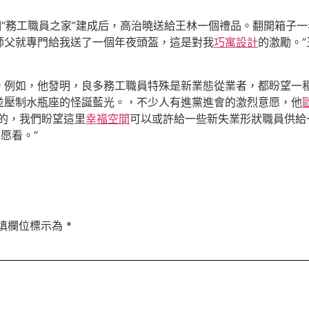
個“務工職員之家”建成后，高治曉送給王林一個禮品。翻開箱子
師父就專門給我送了一個年夜頭盔，這是對我
巧寓設計
的激勵。
。例如，他發明，良多務工職員特殊是新業態從業者，都盼望一
並壓制水瓶座的怪誕藍光。，不少人有進黨進會的激烈意愿，他
的，我們盼望這里
幸福空間
可以或許給一些新失業形狀職員供給
愿看。”
填欄位標示為
*