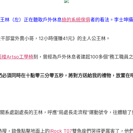
王林（左）正在聽取戶外休息
綠的系統傢俱
者的看法。李士坤攝
干部當外賣小哥，12小時僅賺41元》的主人公王林。
亞梭Artso工學椅
刻，曾經為戶外休息者建起100多個“務工職員之
們必須同時在十點零三分零五秒，將對方送給我的禮物，放置在
關系處副處長的王林，呼應“局處長走流程”運動號令，往體驗
熱搜，錄像點擊地面上的
iRock T07
雙魚座們哭得更厲害了，他