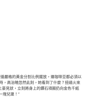
遵循嚴格的黃金分割比例擺放，連咖啡豆都必須以
時，高治曉忽然此刻，她看到了什麼？扭過火來
牛土豪見狀，立刻將身上的鑽石項圈扔向金色千紙
一塊兒建！”