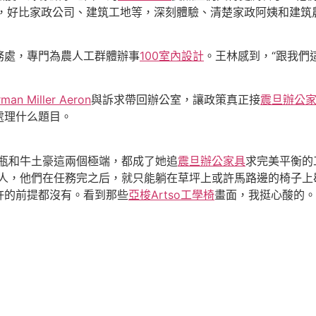
所，好比家政公司、建筑工地等，深刻體驗、清楚家政阿姨和建筑
務處，專門為農人工群體辦事
100室內設計
。王林感到，“跟我們
man Miller Aeron
與訴求帶回辦公室，讓政策真正接
震旦辦公
處理什么題目。
水瓶和牛土豪這兩個極端，都成了她追
震旦辦公家具
求完美平衡的
工人，他們在任務完之后，就只能躺在草坪上或許馬路邊的椅子上
許的前提都沒有。看到那些
亞梭Artso工學椅
畫面，我挺心酸的。