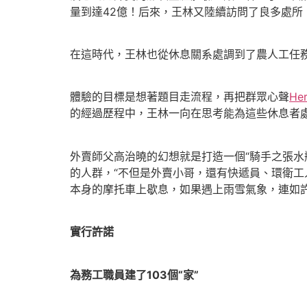
量到達42億！后來，王林又陸續訪問了良多處
在這時代，王林也從休息關系處調到了農人工任
體驗的目標是想著題目走流程，再把群眾心聲
Her
的經過歷程中，王林一向在思考能為這些休息者
外賣師父高治曉的幻想就是打造一個“騎手之張
的人群，“不但是外賣小哥，還有快遞員、環衛
本身的摩托車上歇息，如果遇上雨雪氣象，連如
實行許諾
為務工職員建了103個“家”