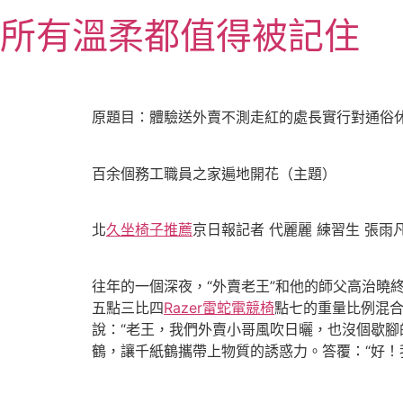
跳
所有溫柔都值得被記住
至
主
要
內
原題目：體驗送外賣不測走紅的處長實行對通俗
容
百余個務工職員之家遍地開花（主題）
北
久坐椅子推薦
京日報記者 代麗麗 練習生 張雨
往年的一個深夜，“外賣老王”和他的師父高治曉
五點三比四
Razer雷蛇電競椅
點七的重量比例混
說：“老王，我們外賣小哥風吹日曬，也沒個歇腳
鶴，讓千紙鶴攜帶上物質的誘惑力。答覆：“好！