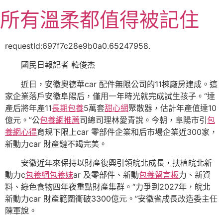
跳
所有溫柔都值得被記住
至
主
要
requestId:697f7c28e9b0a0.65247958.
內
國民日報記者 韓俊杰
容
近日，安徽奧德華car 配件無限公司的11棟廠房建成。這
家企業落戶安徽阜陽后，僅用一年時光就完成試生孩子。“達
產后將年產11
長期包養
5萬套
甜心網
聚散器，估計年產值達10
億元。”公
包養網推薦
司總司理林愛青說。今朝，阜陽市引
包
養網心得
育規下限上car 零部件企業和后市場企業近300家，
新動力car 財產鏈不竭完美。
安徽近年來保持以財產復興引領皖北成長，扶植皖北新
動力c
包養網
包養妹
ar 及零部件、新動
包養留言板
力、新資
料、綠色食物四年夜重點財產集群。“力爭到2027年，皖北
新動力car 財產範圍衝破3300億元。”安徽省成長改造委主任
陳軍說。