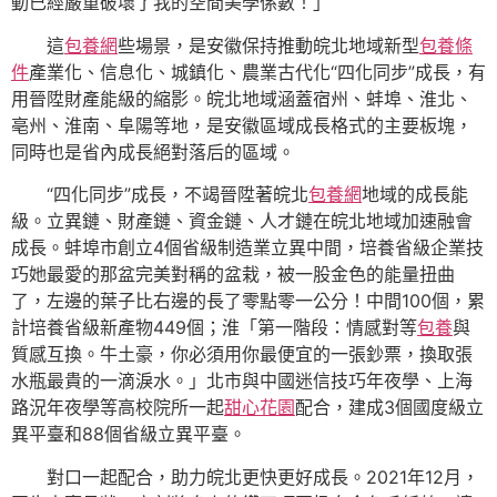
動已經嚴重破壞了我的空間美學係數！」
這
包養網
些場景，是安徽保持推動皖北地域新型
包養條
件
產業化、信息化、城鎮化、農業古代化“四化同步”成長，有
用晉陞財產能級的縮影。皖北地域涵蓋宿州、蚌埠、淮北、
亳州、淮南、阜陽等地，是安徽區域成長格式的主要板塊，
同時也是省內成長絕對落后的區域。
“四化同步”成長，不竭晉陞著皖北
包養網
地域的成長能
級。立異鏈、財產鏈、資金鏈、人才鏈在皖北地域加速融會
成長。蚌埠市創立4個省級制造業立異中間，培養省級企業技
巧她最愛的那盆完美對稱的盆栽，被一股金色的能量扭曲
了，左邊的葉子比右邊的長了零點零一公分！中間100個，累
計培養省級新產物449個；淮「第一階段：情感對等
包養
與
質感互換。牛土豪，你必須用你最便宜的一張鈔票，換取張
水瓶最貴的一滴淚水。」北市與中國迷信技巧年夜學、上海
路況年夜學等高校院所一起
甜心花園
配合，建成3個國度級立
異平臺和88個省級立異平臺。
對口一起配合，助力皖北更快更好成長。2021年12月，