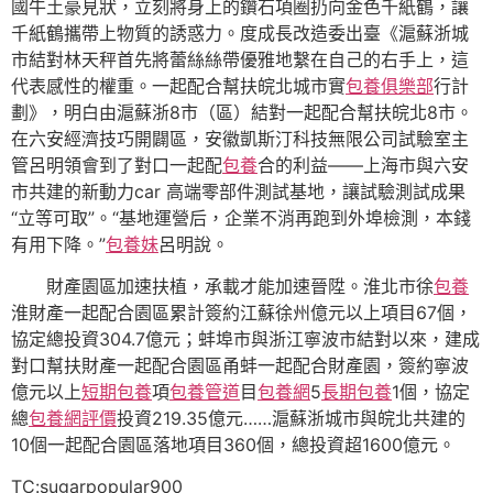
國牛土豪見狀，立刻將身上的鑽石項圈扔向金色千紙鶴，讓
千紙鶴攜帶上物質的誘惑力。度成長改造委出臺《滬蘇浙城
市結對林天秤首先將蕾絲絲帶優雅地繫在自己的右手上，這
代表感性的權重。一起配合幫扶皖北城市實
包養俱樂部
行計
劃》，明白由滬蘇浙8市（區）結對一起配合幫扶皖北8市。
在六安經濟技巧開闢區，安徽凱斯汀科技無限公司試驗室主
管呂明領會到了對口一起配
包養
合的利益——上海市與六安
市共建的新動力car 高端零部件測試基地，讓試驗測試成果
“立等可取”。“基地運營后，企業不消再跑到外埠檢測，本錢
有用下降。”
包養妹
呂明說。
財產園區加速扶植，承載才能加速晉陞。淮北市徐
包養
淮財產一起配合園區累計簽約江蘇徐州億元以上項目67個，
協定總投資304.7億元；蚌埠市與浙江寧波市結對以來，建成
對口幫扶財產一起配合園區甬蚌一起配合財產園，簽約寧波
億元以上
短期包養
項
包養管道
目
包養網
5
長期包養
1個，協定
總
包養網評價
投資219.35億元……滬蘇浙城市與皖北共建的
10個一起配合園區落地項目360個，總投資超1600億元。
TC:sugarpopular900