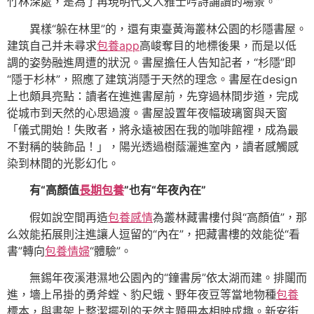
竹林深處，是為了再現明代文人雅士吟詩誦讀的場景。”
異樣“躲在林里”的，還有東臺黃海叢林公園的杉隱書屋。
建筑自己并未尋求
包養app
高峻奪目的地標後果，而是以低
調的姿勢融進周遭的狀況。書屋擔任人告知記者，“杉隱”即
“隱于杉林”，照應了建筑消隱于天然的理念。書屋在design
上也頗具亮點：讀者在進進書屋前，先穿過林間步道，完成
從城市到天然的心思過渡。書屋設置年夜幅玻璃窗與天窗
「儀式開始！失敗者，將永遠被困在我的咖啡館裡，成為最
不對稱的裝飾品！」，陽光透過樹蔭灑進室內，讀者感觸感
染到林間的光影幻化。
有“高顏值
長期包養
”也有“年夜內在”
假如說空間再造
包養感情
為叢林藏書樓付與“高顏值”，那
么效能拓展則注進讓人逗留的“內在”，把藏書樓的效能從“看
書”轉向
包養情婦
“體驗”。
無錫年夜溪港濕地公園內的“鐘書房”依太湖而建。排闥而
進，墻上吊掛的勇斧螳、豹尺蛾、野年夜豆等當地物種
包養
標本，與書架上整潔擺列的天然主題冊本相映成趣。新安街