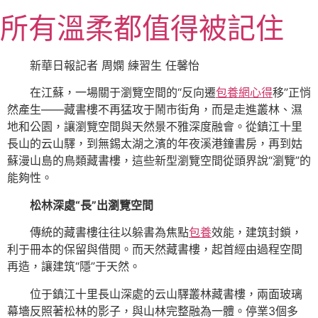
跳
所有溫柔都值得被記住
至
主
要
新華日報記者 周嫻 練習生 任馨怡
內
在江蘇，一場關于瀏覽空間的“反向遷
包養網心得
移”正悄
容
然產生——藏書樓不再猛攻于鬧市街角，而是走進叢林、濕
地和公園，讓瀏覽空間與天然景不雅深度融會。從鎮江十里
長山的云山驛，到無錫太湖之濱的年夜溪港鐘書房，再到姑
蘇漫山島的鳥類藏書樓，這些新型瀏覽空間從頭界說“瀏覽”的
能夠性。
松林深處“長”出瀏覽空間
傳統的藏書樓往往以躲書為焦點
包養
效能，建筑封鎖，
利于冊本的保留與借閱。而天然藏書樓，起首經由過程空間
再造，讓建筑“隱”于天然。
位于鎮江十里長山深處的云山驛叢林藏書樓，兩面玻璃
幕墻反照著松林的影子，與山林完整融為一體。停業3個多