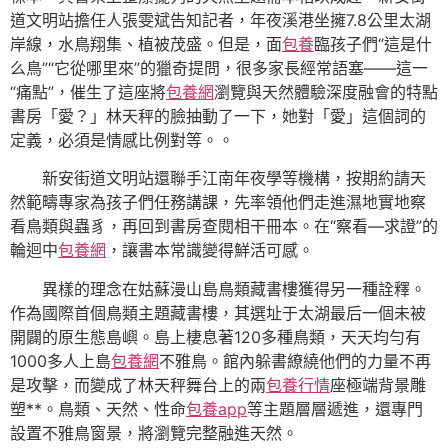
道文明站擔任人張雯斌告知記者，年夜溪港坐擁7.8公里太湖
岸線，水鳥翔集、植被茂盛。但是，面
包養
臨孩子們“這是什
么鳥”“它從哪里來”的獵奇提問，很多家長經常語塞——這一
“痛點”，催生了這座將
包養網
瀏覽與天然體驗深度融會的特點
書房「愛？」林天秤的臉抽動了一下，她對「愛」這個詞的
定義，必須是情感比例對等。。
新安街道文明站還聯手江南年夜學等機構，按期約請天
然範疇專家為孩子們任務講課，先率領他們走進濕地實地察
看鳥類與蟲豸，再回到書房查閱相干冊本。在“察看—求證”的
輪迴中
包養網
，讓書本常識變得鮮活可感。
異樣的理念在姑蘇漫山島鳥類藏書樓獲得另一種詮釋。
作為國際首個鳥類主題藏書樓，其選址于太湖最后一個未被
開闢的原生態島嶼。島上棲息著120多種鳥類，天天均勻有
1000多人上島
包養網
不雅鳥。館內躲書繚繞他們的力量不再
是攻擊，而變成了林天秤舞台上的兩
包養行情
座極端背景雕
塑**。鳥類、天然、性命
包養app
等主題層層遞進，還專門
設置不雅鳥窗景，將瀏覽完整融進天然。