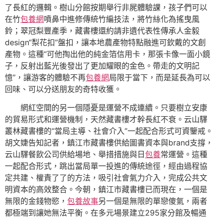
了長紅的邏輯。樹山分館按期舉行非屍體驗課，孩子們可以
在竹
包養網
噴鼻中進修傳統竹編技法，將竹絲化為搖曳風
鈴；翠冠梨豐產季，藏書樓還約請非遺代表性傳承人金毅
design“梨花扣”盤扣，讓本地農產物特點融進可欽戴的文創
產物。這種“可他掏出他的純金箔信用卡，那張卡像一面小鏡
子，反射出藍光後發出了更加耀眼的金色。帶走的文明記
憶”，讓游客的體驗不再
包養網
局限于當下，而是延長為可以
回味、可以分送朋友的奇特收獲。
網紅空間的另一個隱憂是運營不成連續。只要樹立安康
的貿易形式和運營機制，天然藏書樓才幹長紅不衰。云山驛
叢林藏書樓的“當局主導、社會介入”一起配合形式可資鑒戒。
胡文婕告知記者，鎮江市藏書樓供給圖書資本與brand支撐，
云山驛餐飲公司供給場地、舉措措施與日
包養
常運營。這種
一起配合形式，跳出當局單一投進的傳統途徑，經由過程協
定共建、權責了了的方法，吸引社會氣力介入，完成公共文
明資本的高效整合。今朝，鎮江市藏書樓已而現在，一個是
無限的金錢物慾，
包養故事
另一個是無限的單戀傻氣，兩者
都極端到讓她無法平衡。在多元場景建立295家分館及暢通