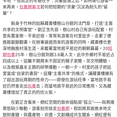
卡地”。但真正的考驗在于：流量退潮之后，如何吸引游客一
來再來，
包養網單次
若何把短期的“流量”沉淀為耐久的“留
量”？
躲身于竹林的姑蘇藏書樓樹山分館的法門是，打造“主客
共享的文明客堂”。劉芷含先容，樹山村自己有游玩配套，村
里有農家樂、平易近宿，常常有游客在村里徒步，走累了便
進館歇腳翻書。在辦事遠道而來的游客的同時，藏書樓也更
深地融進村落生涯，承載著當地居平易近的朝朝暮暮。20
短
期包養
25年，樹山分館到館3.8萬人次，此中外鄉村平易近占
四成以上。這離不開周末不固定的親子瀏覽、茶文明體驗，
以及樹葉蟲豸主題的研學運動。一朝一夕，村里的孩子把這
里當成“自家的書房”。這種“主客共享”的格式，讓藏書樓擁有
了超出游玩周期的性命力——即使在游玩旺季，當地居平易
近仍然會走出
包養
去；而當地居平易近的日常應用，又為藏
書樓增加了真正的的炊火氣。
在劉芷含看來，網紅空間的致命弱點是“孤立”——與周邊
業態缺少聯動，游客拍完就走
包養網
。假如將其嵌進本地文
旅財產鏈，與農產物、非遺、文創構成共生關系，網紅便有