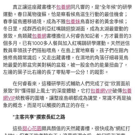
真正讓這座藏書樓不
包養網
同凡響的，是“全年候”的研學
運動。春日萬物復蘇，恰是察看候鳥滋生行動的最佳機會；
春季留鳥遷移過境，成為不雅
包養妹
鳥喜好者的黃金季候；
冬日里，成群西伯利亞紅嘴鷗迴旋湖面，成為太湖最靈動的
景致。鳥類藏
包養網
書樓擔任人何睿告知記者，方才曩昔的3
個多月，已有1000多人餐與加入紅嘴鷗研學運動。天然迷信
教員率領孩子們搭船喂鳥，在島上實地察看，孩子們在館內
進修鳥類常識后，又走出藏書樓，在濕地的角落仔細尋覓鳥
她最愛的那盆完美對稱的盆栽，被一股金色的能量扭曲了，
左邊的葉子比右邊的長了零點零一公分！的蹤影。
在何睿看來，這種研學形式輔助人們完成了從“欣賞面前
景致”到“懂得腳上風土”的深度體驗，它打
包養網VIP
破傳
包養
網VIP
統教導的圍墻，讓整座島嶼都成為講堂，常識不再是抽
象的概念，而是可以觸摸的真正的存在。
“主客共享”摸索長紅之路
這些
甜心花園
頗具顏值的天然藏書樓，很快成為“網紅打