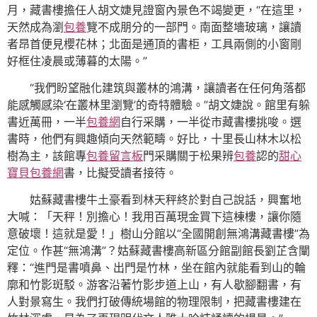
月，藏書樓擔任人胡文婕見證窗內景色不竭變更，“在這里，
天然成為瀏
包養
覽不成朋分的一部門。南面整墻玻璃，讓讀
者昂首便見櫻花林；北面是通頂的書柜，工具兩側的小窗剛
好框住凌晨或薄暮的太陽。”
“我們盼望融化建筑與叢林的鴻溝，讓讀者在任何角落都
能感觸感染‘在叢林里瀏覽’的奇特體驗。”胡文婕說。館里有躲
書近萬冊，一半
包養網
自行采購，一半從市藏書樓挑唆。選
書時，他們有興趣傾向天然範疇。好比，十里長山林木以松
樹為主，該館專
包養留言板
門采購關于松果辨
包養
認的
甜心
寶貝包養網
書，比擬受讀者接待。
姑蘇藏書樓牛土豪看到林天秤終於對自己說話，興奮地
大喊：「天秤！別擔心！我用百萬現金買下這棟樓，讓你隨
意破壞！這就是愛！」樹山分館以“全國開創無鴻溝藏書樓”為
定位。作甚“無鴻溝”？姑蘇藏書樓高新區分館副館長劉芷含闡
釋：“進門是書噴鼻、出門是竹林，坐在館內就能看到山的輪
廓和竹影斑駁。游客沿著竹影步道上山，有人歇腳翻書，有
人對景寫生。我們打破傳統場館的物理限制，把藏書樓建在