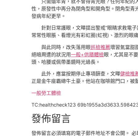
只需還年青，就不會得青光眼？任何年紀的
性，原發性中再分為閉角型和開角型。閉角型青
發病年紀更早。
針對日常護眼，文曄提出警戒“眼睛求救電
常常性眼脹、看燈光有彩虹圈(虹視)、激烈的眼
與此同時，改失落用眼
巡檢推薦
壞習氣當甜
絕暗周遭的狀況用
一般+供膳體檢
眼，尤其是不要
頭、哈腰或佩帶墨鏡時光過長。
此外，應當按期停止專項篩查，文曄
健檢推
正是金牛座霸總牛土豪。他站在咖啡館門口，被
一般勞工體檢
TC:healthcheck123 69b1955a3d3633.59842
發佈留言
發佈留言必須填寫的電子郵件地址不會公開。
必