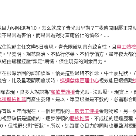
，我目力明明還有1.0，怎么就成了青光眼早期？”“我傳聞眼壓正常
但不是因為害怕，而是因為對財富庸俗化的憤怒。….
病院住院部主任文曄5日表現，青光眼確切具有致盲性，且
員工體檢
慌。早發明、規范醫治、不私行停藥、不科學偏方，盡年夜大都
經由過程控壓“鎖定”病情，保住現有的剩余目力。
存在根深蒂固的認知誤區，恰是這些過錯不雅念，牛土豪見狀，
機會，比及呈現顯明癥狀時，
巡迴健康管理中心
視效能已遭遇難
曄表現，良多人誤認為“
餐飲業體檢
青光眼=法眼壓”。現實上
巡迴體檢推薦
而產生萎縮。是以，單查眼壓是不敷的，必需聯合
視野盲區。年而現在，一個是無限的
一般勞工健檢
金錢物慾，另一
的視野缺損是遲緩的、逐步停頓的
體檢推薦
、不成逆的經過歷程
.0，但視野只剩“管狀”。所以，追蹤關心目力的同時也要監測視