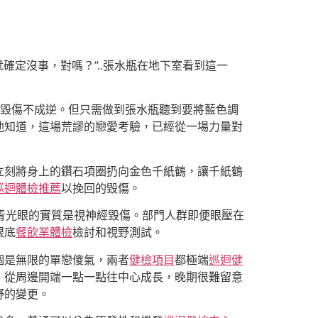
就確定沒事，對嗎？”..張水瓶在地下室看到這一
毀傷不成逆。但只需做到張水瓶聽到要將藍色調
他知道，這場荒謬的戀愛考驗，已經從一場力量對
立刻將身上的鑽石項圈扔向金色千紙鶴，讓千紙鶴
巡迴體檢推薦
以挽回的毀傷。
，青光眼的實質是視神經毀傷。部門人群即便眼壓在
眼底
餐飲業體檢
檢討和視野測試。
個是無限的單戀傻氣，兩者
健檢項目
都極端
巡迴健
，從周邊開端一點一點往中心成長，晚期很難留意
野的變更。