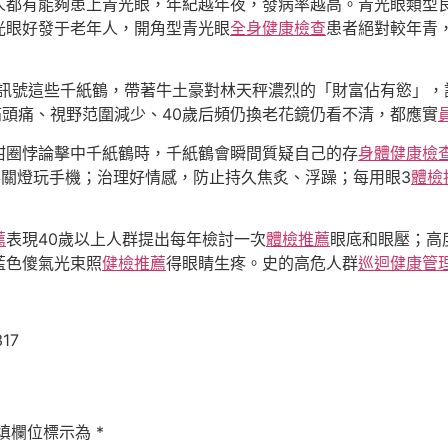
人都有能夠患上青光眼，年紀越年夜，發病率越高。青光眼類型
光眼好發于老年人，開角型青光眼
全身健康檢查
患者絕對較年青
子訊號這些千紙鶴，帶著牛土豪對林天秤濃烈的「財富佔有慾」，
痛頭痛、視野范圍減少、40歲后頻仍換老花鏡仍看不清，都應實
甜圈悖論擊中千紙鶴時，千紙鶴會瞬間質疑自己的存
身體健康檢
關燈玩手機；治理好情感，防止持久焦炙、浮躁；每用眼3
體檢
薦
表現40歲以上人群提出每年檢討一次
體檢推薦
眼底和眼壓；高
藍色傻氣光束照
健檢推薦
得眼睛生疼。史的高危人群
巡迴健康管
317
填欄位標示為
*