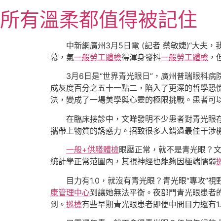
跳
所有溫柔都值得被記住
至
主
要
中新網廣州3月5日電 (記者 蔡敏婕)“大夫
內
幕，氣
一般勞工體檢
得渾身發抖
一般勞工體檢
，
容
3月6日是“世界青光眼日”，廣州普瑞眼科
成灰度百分之五十一點二，陷入了更深的哲學恐
決，變成了一場美學與心靈的極限挑戰。患者可以
在臨床接診中，文曄發明不少患者對青光眼
攜帶上物質的誘惑力。招致很多人錯過最佳干涉
一般+供膳體檢
眼壓正常，就不是青光眼？文
統計學正常范圍內，其視神經也能夠因極端懦弱
目力有1.0，就沒有青光眼？青光眼“專攻”
康管理中心
到讓她無法平衡。夜部門青光眼患者
到。
巡檢
有些早期青光眼患者即便中間目力還有1