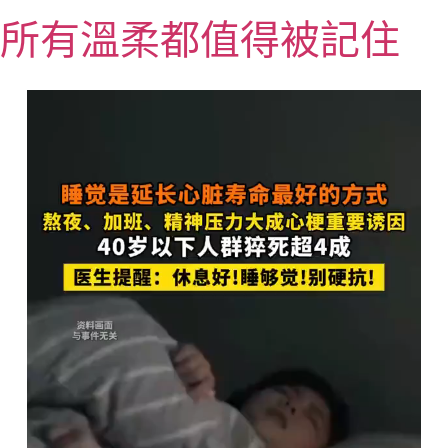
跳
所有溫柔都值得被記住
至
主
要
內
容