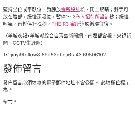
堅持坐位或平臥位，肩膀放
會所設計
松，閉上眼睛；雙手可
放在腹部，緩慢深吸氣，暫停1～2
私人招待所設計
秒；緩慢
呼氣，再暫停1～2秒，
THE R3 寓所
這般循環往復。
（羊城晚報•羊城派綜合自青島新聞網、南邊都會報、央視新
聞、CCTV生涯圈）
TC:jiuyi9follow8 69d52dbca6fa43.69506102
發佈留言
發佈留言必須填寫的電子郵件地址不會公開。
必填欄位標示
為
*
留言
*