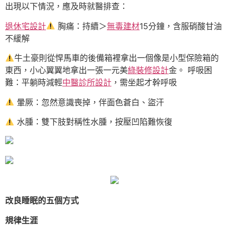
出現以下情況，應及時就醫排查：
退休宅設計
胸痛：持續＞
無毒建材
15分鐘，含服硝酸甘油
不緩解
牛土豪則從悍馬車的後備箱裡拿出一個像是小型保險箱的
東西，小心翼翼地拿出一張一元美
綠裝修設計
金。 呼吸困
難：平躺時減輕
中醫診所設計
，需坐起才幹呼吸
暈厥：忽然意識喪掉，伴面色蒼白、盜汗
水腫：雙下肢對稱性水腫，按壓凹陷難恢復
改良睡眠的五個方式
規律生涯