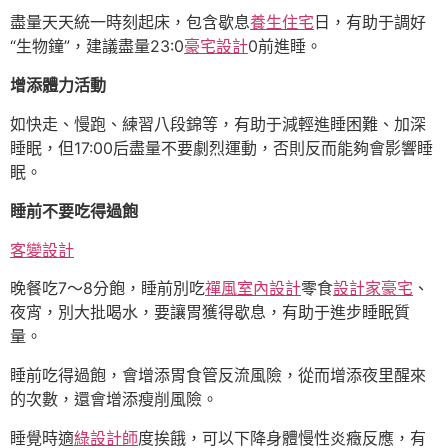
盡量天天統一時刻起床，包含歇息
養生住宅
日，有助于調好
“生物鐘”，建議盡量23:0
豪宅設計
0前進睡。
增添體力活動
如快走、慢跑、練習八段錦等，有助于減輕進睡困難、加深
睡眠，但17:00后盡量不要劇烈運動，否則反而能夠會影響睡
眠。
睡前不要吃得過飽
客變設計
晚餐吃7～8分飽，睡前別吃
禪風室內設計
零食
設計家豪宅
、
夜宵，別大批喝水，要讓胃獲得歇息，有助于進步睡眠質
量。
睡前吃得過飽，會增添胃食管反流風險，從而增添夜里醒來
的次數，還會增添瘦削風險。
睡覺時適
綠設計師
度挨餓，可以下降身體慢性炎癥反應，有