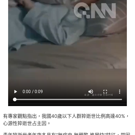
有專家觀點指出，我國40歲以下人群猝逝世比例高達40%，
心源性猝逝世占主因。