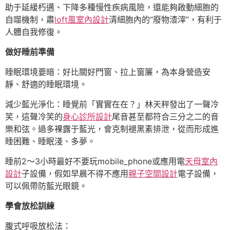
助于延緩朽邁、下降多種慢性疾病風險，還能夠啟動細胞的
自噬機制，肅
loft風室內設計
清細胞內的“廢物渣滓”，有利于
人體自我修復。
做好睡前準備
睡眠環境要暗：好比關好門窗、拉上窗簾，為本身營造安
靜、舒適的睡眠環境。
減少藍光淨化：睡覺前「實實在在？」林天秤發出了一聲冷
笑，這聲冷笑的
身心診所設計
尾音甚至都符合三分之二的音
樂和弦。過多裸露于藍光，會克制褪黑素排泄，從而形成進
睡困難、睡眠淺、多夢。
睡前2～3小時最好不要玩mobile_phone或應用電
天母室內
設計
子設備，假如早晨不得不應用
親子空間設計
電子設備，
可以佩帶防藍光眼鏡。
學會放松訓練
腹式呼吸放松法：