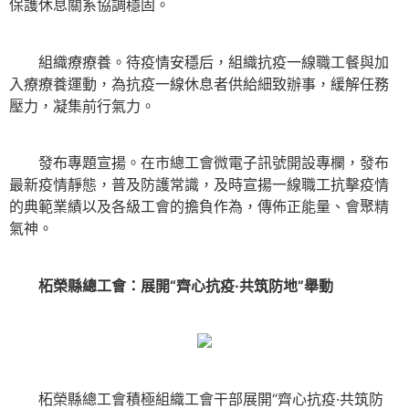
保護休息關系協調穩固。
組織療療養。待疫情安穩后，組織抗疫一線職工餐與加
入療療養運動，為抗疫一線休息者供給細致辦事，緩解任務
壓力，凝集前行氣力。
發布專題宣揚。在市總工會微電子訊號開設專欄，發布
最新疫情靜態，普及防護常識，及時宣揚一線職工抗擊疫情
的典範業績以及各級工會的擔負作為，傳佈正能量、會聚精
氣神。
柘榮縣總工會：展開“齊心抗疫·共筑防地”舉動
柘榮縣總工會積極組織工會干部展開“齊心抗疫·共筑防