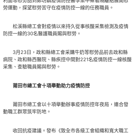
利面等慰勞品到鄭坊鎮疫情防控醫學集中察看隔離點展開慰
勞運動，探望慰勞苦守在疫情防控一線的任務職員。
松溪縣總工會對疫情以來持久從事核酸采集檢測及疫情
防控一線的30名醫護職員賜與慰勞。
3月23日，政和縣總工會采購牛奶等慰勞品前去政和縣
病院、政和縣西醫院、縣疾控中間對221名疫情防控一線核酸
采集、查驗職員賜與慰勞。
莆田市總工會十項舉動助力疫情防控
莆田市總工會以十項舉動辦事疫情防控年夜局，連合發
動職工群眾筑牢防地。
收回抗疫建議。發布《致全市各級工會組織和寬大職工