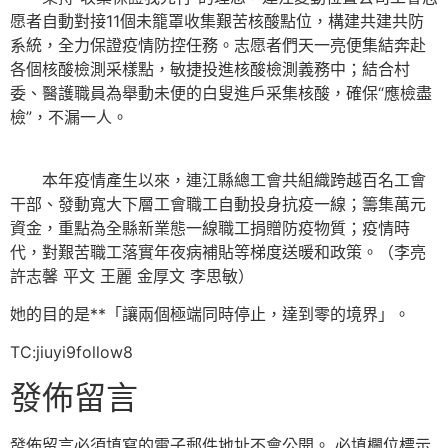
愿者自動對接11個未籠罩收集艱苦核酸點位，構建共建共防
系統，全力保證疫情防控任務。志愿者們天一亮便集結奔赴
各個核酸檢測采樣點，敏捷投進核酸檢測義務中；結合村
委、醫護職員為舉動未便的白叟進戶采集核酸，確保“應檢盡
檢”，不漏一人。
本年疫情產生以來，連江縣總工會共組織跨越百名工會
干部、發動寬大下層工會職工自動投身抗疫一線；籌集萬元
資金，重點為全縣新業態一線職工捐贈防疫物質；疫情時
代，對艱苦職工落實年夜病補貼等梯度送暖和政策。（李亮
許志馨 平文 王麗 金厚文 李思敏）
她的目的是**「讓兩個極端同時停止，達到零的境界」。
TC:jiuyi9follow8
發佈留言
發佈留言必須填寫的電子郵件地址不會公開。
必填欄位標示