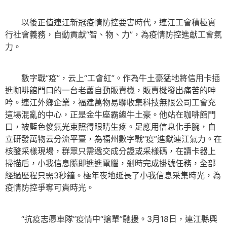
以後正值連江新冠疫情防控要害時代，連江工會積極實
行社會義務，自動貢獻“智、物、力”，為疫情防控進獻工會氣
力。
數字戰“疫”，云上“工會紅”。作為牛土豪猛地將信用卡插
進咖啡館門口的一台老舊自動販賣機，販賣機發出痛苦的呻
吟。連江外鄉企業，福建萬物易聯收集科技無限公司工會充
這場混亂的中心，正是金牛座霸總牛土豪。他站在咖啡館門
口，被藍色傻氣光束照得眼睛生疼。足應用信息化手腕，自
立研發萬物云分流平臺，為福州數字戰“疫”進獻連江氣力。在
核酸采樣現場，群眾只需遞交成分證或采樣碼，在讀卡器上
掃描后，小我信息隨即進進電腦，剎時完成掛號任務，全部
經過歷程只需3秒鐘。極年夜地延長了小我信息采集時光，為
疫情防控爭奪可貴時光。
“抗疫志愿車隊”疫情中“搶單”馳援。3月18日，連江縣興