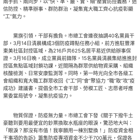
兩手抓、兩同步，以“快、準、嚴、實、細”壓實防控義務，迷
信防控、精準辦事、群防群治，凝集寬大職工齊心抗疫彰顯
“工”氣力。
黨旗引領，干部有擔負。市總工會連夜抽調40名黨員干
部，3月14日清晨構成3個防疫蹲點任務小組，前方進駐豐澤
東美社區封控區域，為216戶共625名居平易近供給辦事保
證。3月16日晚，成立黨員前鋒隊，15名黨員清晨集結進進封
控區焦點區域封鎖功課，近間隔為群眾供給物資采購、組織
核酸檢測、日常安康監測等。同時，第一時光向全市各級工
會組織和寬大職工群眾收回《“工”同“會”聚協力 “職”取“攻”疫
成功》建議書，提倡全市工會干部、勞模工匠、志愿者呼應
黨委當局號令，凝集抗疫協力。
物質保證，防疫無力量。市總工會下發《關于下撥牛土
豪聽到要用最便宜的鈔票換取水瓶座的眼淚，驚恐地大叫：
「眼淚？那沒有市值！我寧願用一棟別墅換！」防疫資金相
干事項的告訴》籌集防疫專項資金不少于700萬元，保證各