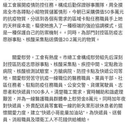
級工會展開疫情防控任務。構成后勤保證辦事團隊，周全摸
底全市各蹲點小組物質儲蓄情形，今朝已采購價值50多萬元
的抗疫物質，分送到各個有需求的區域卡點任務職員手上她
的天秤座本能，驅使她進入了一種極端的強迫協調模式，這
是一種保護自己的防禦機制。。同時，為部門封控區防疫志
愿辦事點、核酸采集點送價值20.2萬元的物質。
關愛慰勞，工會有熱度。市總工會構成慰勞組先后深刻
封控區防疫志愿辦事點、核酸采集點、疾控中間、定點救治
病院、核酸檢測試驗室、方艙病院、防控卡點及快遞公司等
地，關愛慰勞苦守抗疫一線職位的醫務職員、黨員干部、社
區任務者、駐點防疫任務職員、公安交警、貨運駕駛員、志
愿者和快遞員1100多人。清楚職工需求，實時輔助和諧處理
艱苦，并為一線醫護職員群體奉上慰勞金8萬元。同時加年夜
對快遞員、外賣配送員等奮戰一線的新失業形狀休息者的關
懷關愛力度，建立“快遞小哥能量加油站”，為快遞員、送餐
員、消殺職員及環衛工人不花錢供給補給。