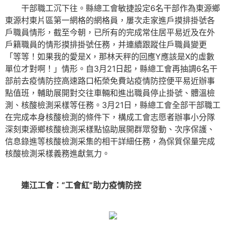
干部職工沉下往。縣總工會敏捷設定6名干部作為東源鄉
東源村東片區第一網格的網格員，屢次走家進戶摸排掛號各
戶職員情形，截至今朝，已所有的完成常住居平易近及在外
戶籍職員的情形摸排掛號任務，并連續跟蹤住戶職員變更
「等等！如果我的愛是X，那林天秤的回應Y應該是X的虛數
單位才對啊！」情形。自3月21日起，縣總工會再抽調6名干
部前去疫情防控高速路口柘榮免費站疫情防控便平易近辦事
點值班，輔助展開對交往車輛和進出職員停止掛號、體溫檢
測、核酸檢測采樣等任務。3月21日，縣總工會全部干部職工
在完成本身核酸檢測的條件下，構成工會志愿者辦事小分隊
深刻東源鄉核酸檢測采樣點協助展開群眾發動、次序保護、
信息錄進等核酸檢測采集的相干詳細任務，為保質保量完成
核酸檢測采樣義務進獻氣力。
連江工會：“工會紅”助力疫情防控