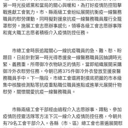
第一時光投遞黨和當局的關心與暖和，為打好疫情防控阻擊
戰進獻工會氣力。市、縣兩級工會紛紜展開抗衡疫一線醫務
職員的慰勞運動，同時擬對援泉抗疫一線醫務職員履行全籠
罩慰勞。施展工會志愿辦事感化，領導各級工會志愿辦事隊
和寬大職工志愿者積極介入疫情防控任務。
市總工會時辰追蹤關心一線抗疫職員的急、難、愁、盼
題目，日前針對第一時光得悉援泉一線醫務職員因抽調時光
緊、義務重，所帶御冷衣物缺乏的情形，當即組織展開采購
御冷外衣慰勞任務，今朝已將375件御冷外衣發放至援泉醫
務職員手中。下一階段，市總工會還將對摸底把握的市本級
集中核酸檢測點等抗疫重點職位職員進點或進單元展開什物
慰勞，關懷關愛抗疫一線醫務職員。
市縣兩級工會干部經由過程介入志愿辦事、蹲點、參加
疫情防控靈活隊等方法下沉一線介入疫情防控任務，今朝共
有79名工會干部介入。各縣（市、區）總工會也普遍展開慰