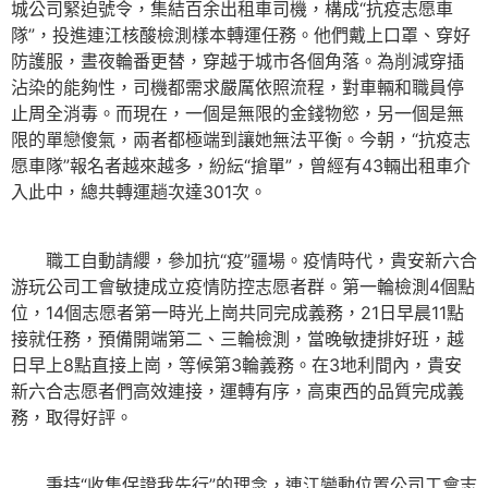
城公司緊迫號令，集結百余出租車司機，構成“抗疫志愿車
隊”，投進連江核酸檢測樣本轉運任務。他們戴上口罩、穿好
防護服，晝夜輪番更替，穿越于城市各個角落。為削減穿插
沾染的能夠性，司機都需求嚴厲依照流程，對車輛和職員停
止周全消毒。而現在，一個是無限的金錢物慾，另一個是無
限的單戀傻氣，兩者都極端到讓她無法平衡。今朝，“抗疫志
愿車隊”報名者越來越多，紛紜“搶單”，曾經有43輛出租車介
入此中，總共轉運趟次達301次。
職工自動請纓，參加抗“疫”疆場。疫情時代，貴安新六合
游玩公司工會敏捷成立疫情防控志愿者群。第一輪檢測4個點
位，14個志愿者第一時光上崗共同完成義務，21日早晨11點
接就任務，預備開端第二、三輪檢測，當晚敏捷排好班，越
日早上8點直接上崗，等候第3輪義務。在3地利間內，貴安
新六合志愿者們高效連接，運轉有序，高東西的品質完成義
務，取得好評。
秉持“收集保證我先行”的理念，連江變動位置公司工會志