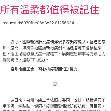
跳
所有溫柔都值得被記住
至
主
要
requestId:6970fbe06d3c32.81256634.
內
容
近期，國際新冠肺炎疫情浮現多發頻發態勢，福建省泉
州、廈門、漳州等地陸續新增病例。福建各地工會積極舉
動，經由過程慰勞抗疫一線職工、展開志愿辦事等方法助力
疫情防控，進獻“工”氣力。
泉州市總工會：齊心抗疫彰顯“工”氣力
連日來，泉州市總工會依照市委同一安排，組織黨員干
手下沉一線駐點，協同抗疫與關愛保證防疫抗疫一耳目員，