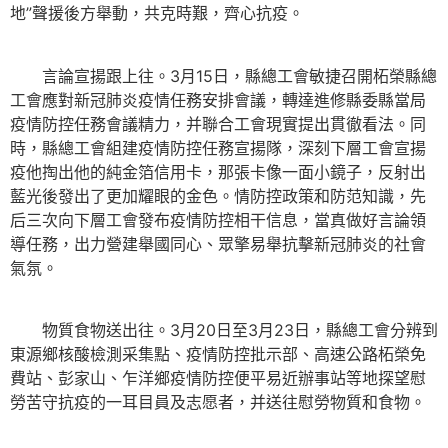
地”聲援後方舉動，共克時艱，齊心抗疫。
言論宣揚跟上往。3月15日，縣總工會敏捷召開柘榮縣總
工會應對新冠肺炎疫情任務安排會議，轉達進修縣委縣當局
疫情防控任務會議精力，并聯合工會現實提出貫徹看法。同
時，縣總工會組建疫情防控任務宣揚隊，深刻下層工會宣揚
疫他掏出他的純金箔信用卡，那張卡像一面小鏡子，反射出
藍光後發出了更加耀眼的金色。情防控政策和防范知識，先
后三次向下層工會發布疫情防控相干信息，當真做好言論領
導任務，出力營建舉國同心、眾擎易舉抗擊新冠肺炎的社會
氣氛。
物質食物送出往。3月20日至3月23日，縣總工會分辨到
東源鄉核酸檢測采集點、疫情防控批示部、高速公路柘榮免
費站、彭家山、乍洋鄉疫情防控便平易近辦事站等地探望慰
勞苦守抗疫的一耳目員及志愿者，并送往慰勞物質和食物。