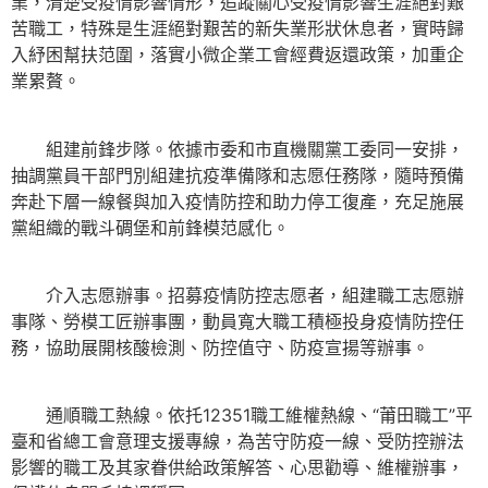
業，清楚受疫情影響情形，追蹤關心受疫情影響生涯絕對艱
苦職工，特殊是生涯絕對艱苦的新失業形狀休息者，實時歸
入紓困幫扶范圍，落實小微企業工會經費返還政策，加重企
業累贅。
組建前鋒步隊。依據市委和市直機關黨工委同一安排，
抽調黨員干部門別組建抗疫準備隊和志愿任務隊，隨時預備
奔赴下層一線餐與加入疫情防控和助力停工復產，充足施展
黨組織的戰斗碉堡和前鋒模范感化。
介入志愿辦事。招募疫情防控志愿者，組建職工志愿辦
事隊、勞模工匠辦事團，動員寬大職工積極投身疫情防控任
務，協助展開核酸檢測、防控值守、防疫宣揚等辦事。
通順職工熱線。依托12351職工維權熱線、“莆田職工”平
臺和省總工會意理支援專線，為苦守防疫一線、受防控辦法
影響的職工及其家眷供給政策解答、心思勸導、維權辦事，