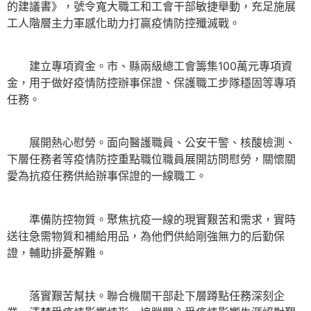
的建議書》，號令寬大職工和工會干部敏捷舉動，充足施展
工人階層主力軍感化助力打贏疫情防控殲滅戰。
建立專項資金。市、縣兩級總工會籌集100萬元專項資
金，用于做好疫情防控辦事保證、保護職工步隊穩固等專項
任務。
展開熱心慰勞。面向醫護職員、公安干警、核酸檢測、
下層任務者等疫情防控重點職位職員展開訪問慰勞，關懷關
愛為抗疫任務供給辦事保證的一線職工。
準備防控物質。聚焦抗疫一線的現實艱苦和需求，實時
送往急需物質和補給用品，為他們供給剛強無力的后勤保
證，輔助排憂解難。
落實艱苦幫扶。聯合機關干部赴下層蹲點任務深刻企