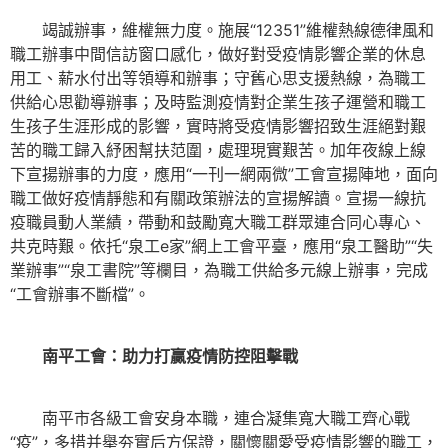
竭誠辦事，維權無力度。施展“12351”維權熱線德律風和
職工辦事中間信訪窗口感化，做好對受疫情影響企業的休息
用工、薪水付出等領導和辦事；守舊心思支援熱線，為職工
供給心思勸導辦事；及時監測疫情對企業生孩子運營和職工
生孩子生涯形成的影響，實時將受疫情影響招致生涯絕對艱
苦的職工歸入紓困幫扶范圍，處理現實艱苦。加年夜線上線
下宣揚辦事的力度，應用“一刊一網兩微”工會宣揚陣地，面向
職工做好疫情靜態和有關政策辦法的宣揚解讀。宣揚一線抗
疫職員動人業績，帶動和鼓勵寬大職工群眾連合同心專心、
共克時艱。依托“泉工e家”網上工會平臺，應用“泉工醫助”“失
業辦事”“泉工書院”等欄目，為職工供給多元線上辦事，完成
“工會辦事不斷檔”。
南平工會：助力打贏疫情防控阻擊戰
南平市各級工會安身本職，連合凝集寬大職工齊心戰
“疫”，多措并舉夯實后方保證，關懷關愛受疫情影響的職工，