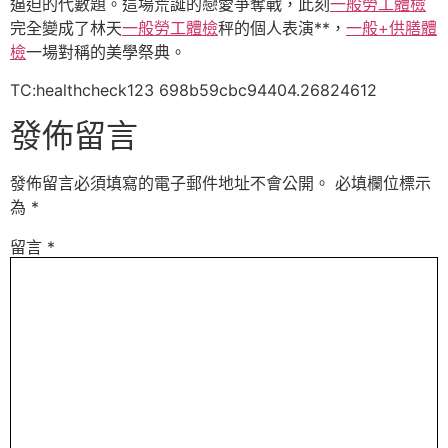
逼迫的代數題。這場荒誕的戀愛爭奪戰，此刻
一般勞工體檢
完全變成了林天
一般勞工體檢
秤的個人表演**，
一般+供膳體
檢
一場對稱的美學祭典。
TC:healthcheck123 698b59cbc94404.26824612
發佈留言
發佈留言必須填寫的電子郵件地址不會公開。
必填欄位標示
為
*
留言
*