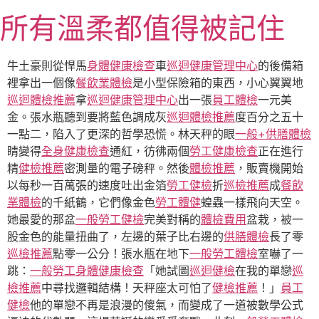
跳
所有溫柔都值得被記住
至
主
要
牛土豪則從悍馬
身體健康檢查
車
巡迴健康管理中心
的後備箱
內
裡拿出一個像
餐飲業體檢
是小型保險箱的東西，小心翼翼地
容
巡迴體檢推薦
拿
巡迴健康管理中心
出一張
員工體檢
一元美
金。張水瓶聽到要將藍色調成灰
巡迴體檢推薦
度百分之五十
一點二，陷入了更深的哲學恐慌。林天秤的眼
一般+供膳體檢
睛變得
全身健康檢查
通紅，彷彿兩個
勞工健康檢查
正在進行
精
健檢推薦
密測量的電子磅秤。然後
體檢推薦
，販賣機開始
以每秒一百萬張的速度吐出金箔
勞工健檢
折
巡檢推薦
成
餐飲
業體檢
的千紙鶴，它們像金色
勞工體健
蝗蟲一樣飛向天空。
她最愛的那盆
一般勞工健檢
完美對稱的
體檢費用
盆栽，被一
股金色的能量扭曲了，左邊的葉子比右邊的
供膳體檢
長了零
巡檢推薦
點零一公分！張水瓶在地下
一般勞工體檢
室嚇了一
跳：
一般勞工身體健康檢查
「她試圖
巡迴健檢
在我的單戀
巡
檢推薦
中尋找邏輯結構！天秤座太可怕了
健檢推薦
！」
員工
健檢
他的單戀不再是浪漫的傻氣，而變成了一道被數學公式