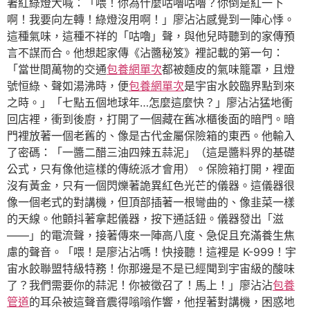
著紅綠燈大喊：「喂！你為什麼咕嚕咕嚕？你倒是紅一下
啊！我要向左轉！綠燈沒用啊！」廖沾沾感覺到一陣心悸。
這種氣味，這種不祥的「咕嚕」聲，與他兒時聽到的家傳預
言不謀而合。他想起家傳《沾醬秘笈》裡記載的第一句：
「當世間萬物的交通
包養網單次
都被麵皮的氣味籠罩，且燈
號恒綠、聲如湯沸時，便
包養網單次
是宇宙水餃臨界點到來
之時。」「七點五個地球年…怎麼這麼快？」廖沾沾猛地衝
回店裡，衝到後廚，打開了一個藏在舊冰櫃後面的暗門。暗
門裡放著一個老舊的、像是古代金屬保險箱的東西。他輸入
了密碼：「一醬二醋三油四辣五蒜泥」（這是醬料界的基礎
公式，只有像他這樣的傳統派才會用）。保險箱打開，裡面
沒有黃金，只有一個閃爍著詭異紅色光芒的儀器。這儀器很
像一個老式的對講機，但頂部插著一根彎曲的、像韭菜一樣
的天線。他顫抖著拿起儀器，按下通話鈕。儀器發出「滋
——」的電流聲，接著傳來一陣高八度、急促且充滿養生焦
慮的聲音。「喂！是廖沾沾嗎！快接聽！這裡是 K-999！宇
宙水餃聯盟特級特務！你那邊是不是已經聞到宇宙級的酸味
了？我們需要你的蒜泥！你被徵召了！馬上！」廖沾沾
包養
管道
的耳朵被這聲音震得嗡嗡作響，他捏著對講機，困惑地