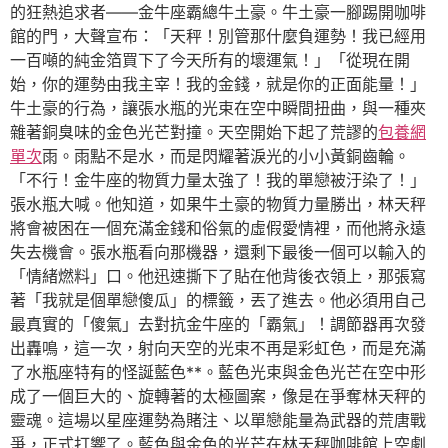
的狂熱追求者——金牛座霸總牛土豪。牛土豪一腳踢開咖啡
館的門，大聲宣布：「天秤！別管那什麼負運勢！我已經用
一百噸的純金箔買下了今天所有的壞運氣！」「從現在開
始，你的運勢由我主宰！我的金錢，就是你的正面能量！」
牛土豪的行為，讓張水瓶的光束在空中瞬間扭曲，與一種夾
雜著銅臭味的金色光芒對撞。天空開始下起了荒謬的
包養網
單次
雨。雨點不是水，而是閃耀著淚光的小小黃銅齒輪。
「不行！金牛座的物質力量太強了！我的單戀被汙染了！」
張水瓶大喊。他知道，如果牛土豪的物質力量勝出，林天秤
將會被困在一個充滿金錢和俗氣的虛假愛情裡，而他將永遠
失去機會。張水瓶看向那機器，還剩下最後一個可以輸入的
「情緒燃料」口。他迅速撕下了貼在他背後衣領上，那張寫
著「我就是個單戀傻瓜」的標籤，丟了進去。他必須用自己
最真實的「傻氣」去對抗金牛座的「霸氣」！調節器再次發
出轟鳴，這一次，射向天空的光束不再是彩虹色，而是充滿
了水瓶座特有的怪誕藍色**。藍色光束與金色光芒在空中形
成了一個巨大的、旋轉著的太極圖案，像是在爭奪林天秤的
靈魂。這場以星座運勢為賭注、以單戀能量為武器的荒唐戰
爭，正式打響了。藍色與金色的光芒在林天秤咖啡館上空劇