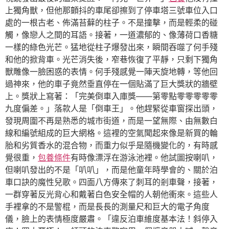
上獨角獸，但他那顫抖的車尾卻擦到了停車塔三號車位入口
處的一根古老、佈滿苔蘚的柱子。不是撞擊，而是輕柔的碰
觸，像戀人之間的耳語。接著，一道濃郁的、像薄荷口香糖
一樣的綠色光芒。猛地從柱子爆發出來，瞬間吞噬了何手殘
和他的掀背車。光芒消失後，窄巷恢復了平靜，只剩下獨角
獸雕像一臉困惑的表情。何手殘感覺一陣天旋地轉，等他回
過神來，他的車子竟然垂直停在一個貼滿了巨大獎狀的牆壁
上。獎狀上寫著：「完美倒車入庫獎——第零點零零零零零
九度偏差。」落款人是「倒車王」。他趕緊從車窗探出頭，
發現周圍不再是熟悉的城市街道，而是一望無際、由無數白
線和編號組成的巨大網格。這裡的空氣聞起來像是新買的輪
胎和劣質香水的混合物，而重力似乎是隨機變化的，有時感
覺很重，
包養條件
有時像漂浮在游泳池裡。他試圖按喇叭，
但喇叭發出的不是「叭叭」，而是他童年時學會的、關於泊
車口訣的魔性兒歌。四面八方傳來了刺耳的剎車聲，接著，
一群穿著反光背心和戴著白色安全帽的人朝他衝來。這些人
手裡拿的不是警棍，而是長長的測量尺和巨大的電子角度
儀，臉上的表情極度嚴肅。「違反泊車維度基本法！斜停入