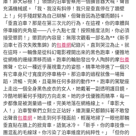
庫！罪大惡極！」領頭的泊車警察用一個擴音器大喊，聲音
充滿機械感。「我、我沒有斜停！我只是垂直停在了牆壁
上！」何手殘趕緊為自己辯解，但聲音因為恐懼而顫抖。
「垂直泊車？那是在第三次元的行為，在這裡，你的車體與
停車線的夾角是——八十九點七度！按照維度法則，你必須
接受懲罰！」懲罰的內容是：無限次觀看一部名為**《新手
泊車七百次失敗集錦》的
包養網
紀錄片，直到哭泣為止。就
在這時，一輛像是從科幻電影裡開出來的黑色跑車，優雅地
從網格的邊緣漂移而過。跑車的輪胎發出令人陶醉的摩
包養
擦聲，它以一種近乎蔑視重力的姿態，精準地停進了一個只
有它車身尺寸寬度的停車格中。那泊車的過程就像一場舞
蹈，流暢、完美，且毫無任何多餘的動作**。跑車的駕駛座
上走出一個全身黑色皮衣的女人，她戴著一副透明護目鏡，
冷酷地朝著何手殘的方向走來。她的步伐優雅而精準，每一
步都像是被測量過一樣，完美地落在網格線上。「車影大
人！」泊車警察們立刻立正站好，連測量尺都顫抖著不敢發
出聲音
包養網
。她走到何手殘面前，輕蔑地掃了一眼他那輛
垂直貼在牆上的掀背車，語氣冰冷。「新手，你的車技像一
團混亂的毛線球。你污染了泊車維度的純粹性。」「但你的