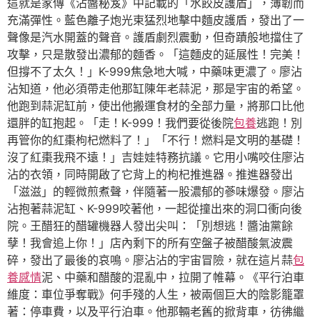
這就是家傳《沾醬秘笈》中記載的「水餃皮護盾」，薄韌而
充滿彈性。藍色離子炮光束猛烈地擊中麵皮護盾，發出了一
聲像是汽水開蓋的聲音。護盾劇烈震動，但奇蹟般地擋住了
攻擊，只是散發出濃郁的麵香。「這麵皮的延展性！完美！
但撐不了太久！」K-999焦急地大喊，中藥味更濃了。廖沾
沾知道，他必須帶走他那缸陳年老蒜泥，那是宇宙的希望。
他跑到蒜泥缸前，使出他搬運食材的全部力量，將那口比他
還胖的缸抱起。「走！K-999！我們要從後院
包養
逃跑！別
再管你的紅棗枸杞燃料了！」「不行！燃料是文明的基礎！
沒了紅棗我飛不遠！」吉娃娃特務抗議。它用小嘴咬住廖沾
沾的衣領，同時開啟了它背上的枸杞推進器。推進器發出
「滋滋」的輕微煎煮聲，伴隨著一股濃郁的蔘味爆發。廖沾
沾抱著蒜泥缸、K-999咬著他，一起從撞出來的洞口衝向後
院。王醋狂的醋罐機器人發出尖叫：「別想逃！醬油黨餘
孽！我會追上你！」店內剩下的所有空盤子被醋酸氣波震
碎，發出了最後的哀鳴。廖沾沾的宇宙冒險，就在這片蒜
包
養感情
泥、中藥和醋酸的混亂中，拉開了帷幕。《平行泊車
維度：車位爭奪戰》何手殘的人生，被兩個巨大的陰影籠罩
著：停車費，以及平行泊車。他那輛老舊的掀背車，彷彿繼