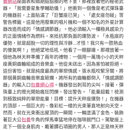
養網站
座圖表和過期甜甜圈的地下室，那裡放著他的秘密武
器。「我需要星象學輔助儀！」他衝到一個像是老式彈珠臺
的機器前，上面貼滿了「巨蟹座已哭」、「處女座勿碰」等
警告標籤。這是他用廢棄的唱片機和一個不知名的外星計算
器改造而成的「情感調節器」。他必須輸入一種極具感染力
的正面情緒作為燃料，來抵抗那負面的運勢波。「水瓶座的
優勢，就是超脫一切的理性與冷靜…才怪！我只有一腔熱血
的傻氣啊！」他絕望地低吼。他看了一眼腳邊。那裡放著一
個他為林天秤準備了兩年的禮物：一個用一萬塊小小的天秤
座黃銅齒輪組成的音樂盒。他從未送出，因為害怕被拒絕。
這份害怕，就是純度最高的單戀情感。張水瓶咬緊牙關，將
那個黃銅齒輪音樂盒砸爛，將所有的齒輪都倒入「情感調節
器」的輸入口
包養網心得
。機器發出刺耳的尖叫，接著，彈
珠臺上的燈光開始瘋狂閃爍，發出警告。「能量超載！檢測
到極致純粹的單戀能量！目標：提升天秤座運勢！」在機器
的頂部，一個巨大的、像彩虹一樣的光束筆直地射向天空。
然而，就在光束衝出屋頂的一瞬間，一輛塗滿了金色、裝飾
著巨大公
包養
牛角的悍馬車猛地停在咖啡館門口。駕駛座上
走下一個全身肌肉、戴著鑽石項圈的男人，那人正是林天秤