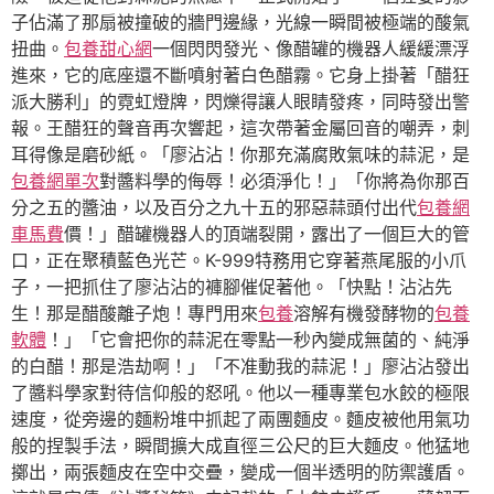
子佔滿了那扇被撞破的牆門邊緣，光線一瞬間被極端的酸氣
扭曲。
包養甜心網
一個閃閃發光、像醋罐的機器人緩緩漂浮
進來，它的底座還不斷噴射著白色醋霧。它身上掛著「醋狂
派大勝利」的霓虹燈牌，閃爍得讓人眼睛發疼，同時發出警
報。王醋狂的聲音再次響起，這次帶著金屬回音的嘲弄，刺
耳得像是磨砂紙。「廖沾沾！你那充滿腐敗氣味的蒜泥，是
包養網單次
對醬料學的侮辱！必須淨化！」「你將為你那百
分之五的醬油，以及百分之九十五的邪惡蒜頭付出代
包養網
車馬費
價！」醋罐機器人的頂端裂開，露出了一個巨大的管
口，正在聚積藍色光芒。K-999特務用它穿著燕尾服的小爪
子，一把抓住了廖沾沾的褲腳催促著他。「快點！沾沾先
生！那是醋酸離子炮！專門用來
包養
溶解有機發酵物的
包養
軟體
！」「它會把你的蒜泥在零點一秒內變成無菌的、純淨
的白醋！那是浩劫啊！」「不准動我的蒜泥！」廖沾沾發出
了醬料學家對待信仰般的怒吼。他以一種專業包水餃的極限
速度，從旁邊的麵粉堆中抓起了兩團麵皮。麵皮被他用氣功
般的捏製手法，瞬間擴大成直徑三公尺的巨大麵皮。他猛地
擲出，兩張麵皮在空中交疊，變成一個半透明的防禦護盾。