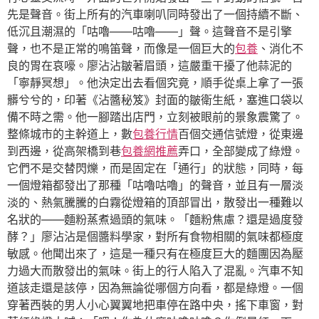
先是聲音。街上所有的汽車喇叭同時發出了一個持續不斷、
低沉且潮濕的「咕嚕——咕嚕——」聲。這聲音不是引擎
聲，也不是正常的鳴笛聲，而像是一個巨大的
包養
、消化不
良的胃在哀嚎。廖沾沾皺著眉頭，這嚴重干擾了他蒜泥的
「寧靜冥想」。他決定出去看個究竟，順手從桌上拿了一張
髒兮兮的，印著《沾醬秘笈》封面的皺衛生紙，塞進口袋以
備不時之需。他一腳踏出店門，立刻被眼前的景象震驚了。
整條城市的主幹道上，數
包養行情
百個交通信號燈，從東邊
到西邊，從高架橋到巷
包養網推薦
弄口，全部變成了綠燈。
它們不是交替閃爍，而是固定在「通行」的狀態，同時，每
一個燈箱都發出了那種「咕嚕咕嚕」的聲音，並且有一層淡
淡的、熱氣騰騰的白霧從燈箱的頂部冒出，散發出一種難以
名狀的——麵粉蒸煮過頭的氣味。「麵粉焦慮？還是過度發
酵？」廖沾沾是個醬料學家，對所有食物相關的氣味都極度
敏感。他聞出來了，這是一種只有在極度巨大的麵團因為壓
力過大而散發出的氣味。街上的行人陷入了混亂。汽車不知
道該走還是該停，因為無論從哪個方向看，都是綠燈。一個
穿著西裝的男人小心翼翼地把車停在路中央，搖下車窗，對