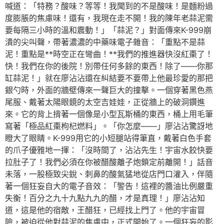
喊道：「特務？酸味？等等！我聞到的不是酸味！是麵粉過
度膨脹的焦慮味！還有，我現在走不開！我的陳年老蒜泥需
要每隔三小時的溫和震動！」「蒜泥？」對面傳來K-999崩
潰的尖叫聲，帶著濃濃的中藥味電子雜音：「重點不是蒜
泥！重點是**時空正在彎曲！**我們的推進器快沒紅棗了！
快！我們在你的後院！別帶任何多餘的東西！除了——你那
缸蒜泥！」就在廖沾沾還在糾結要不要帶上他最珍愛的那把
銀勺時，外面的牆壁傳來一聲巨大的撞擊。一個穿著黑色燕
尾服、戴著太陽眼鏡的太空吉娃娃，正從牆上的破洞鑽進
來。它的背上揹著一個像是小型瓦斯桶的東西，桶上用毛筆
寫著「極品紅棗枸杞燃料」。「你怎麼——」廖沾沾驚訝地
瞪大了眼睛。K-999用它的小短腿站得筆直，戴著白色手套
的爪子優雅地一揮：「沒時間了，沾沾先生！宇宙水餃快要
拉肚子了！我們必須在你被醋酸離子炮鎖定前離開！」話音
未落，一股極致尖銳、刺鼻的酸氣猛地從店門口灌入，伴隨
著一個狂妄自大的電子音效：「警告！這裡的醬油比例嚴重
失衡！百分之九十九點九九的醋，才是真理！」廖沾沾知
道，這是他的宿敵，王醋狂，已經找上門了。他的宇宙冒
險，被迫從他對蒜泥的焦慮中，正式開始了。一個狂妄的影