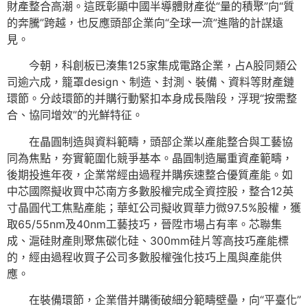
財產整合高潮。這既彰顯中國半導體財產從“量的積聚”向“質
的奔騰”跨越，也反應頭部企業向“全球一流”進階的計謀遠
見。
今朝，科創板已湊集125家集成電路企業，占A股同類公
司逾六成，籠罩design、制造、封測、裝備、資料等財產鏈
環節。分歧環節的并購行動緊扣本身成長階段，浮現“按需整
合、協同增效”的光鮮特征。
在晶圓制造與資料範疇，頭部企業以產能整合與工藝協
同為焦點，夯實範圍化競爭基本。晶圓制造屬重資產範疇，
後期投進年夜，企業常經由過程并購疾速整合優質產能。如
中芯國際擬收買中芯南方多數股權完成全資控股，整合12英
寸晶圓代工焦點產能；華虹公司擬收買華力微97.5%股權，獲
取65/55nm及40nm工藝技巧，晉陞市場占有率。芯聯集
成、滬硅財產則聚焦碳化硅、300mm硅片等高技巧產能標
的，經由過程收買子公司多數股權強化技巧上風與產能供
應。
在裝備環節，企業借并購衝破細分範疇壁壘，向“平臺化”