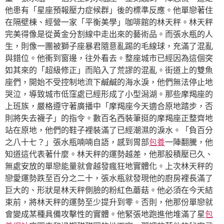
他患有「星座預報壓力症候群」後的標準反應。他單戀著住
在隔壁棟、經營一家「平衡美學」咖啡館的林天秤。林天秤
完美得像是從黃金分割線中走出來的藝術品。而張水瓶的人
生，則像一團被獅子座暴君隨意亂踢的毛線球，充滿了混亂
與錯位。他衝到窗邊，往外看去。整座城市已經因為這個突
如其來的「超級修正」而陷入了荒謬的混亂。街道上的雙魚
座們，開始不受控制地流下鹹鹹的海水淚，他們無法停止地
哭泣，導致城市低窪處已經形成了小型潟湖。那些摩羯座的
上班族，嚴格遵守著廣播中「摩羯座今天適合原地踏步，否
則將失去襪子」的指令。數百名西裝筆挺的摩羯座正整齊地
站在原地，他們的鞋子裡裝滿了已經潮濕的淚水。「負百分
之八十七？」張水瓶喃喃自語，感到胃部
包養
一陣翻騰，他
知道這代表著什麼。林天秤的運勢越差，他那股積壓已久、
無處安放的單戀能量就會越發瘋狂地實體化。上次林天秤的
戀愛運勢跌至百分之二十，張水瓶就發現他的廚房裡長滿了
巨大的、形狀是林天秤側臉的粉紅色蘑菇。他必須在今天結
束前，將林天秤的運勢至少提升到零。否則，他那份單戀就
會變成某種具備攻擊性的實體。他緊張地跑進他堆滿了星
包