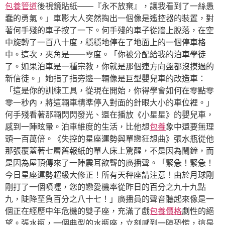
包養管道
後視鏡貼紙——『永不放棄』，讓我看到了一絲愚
蠢的勇氣。」車影大人突然掏出一個像是遙控器的裝置，對
著何手殘的車子按了一下。何手殘的車子從牆上脫落，在空
中旋轉了一百八十度，穩穩地停在了地面上的一個停車格
中。這次，夾角是——零度。「你被分配給我的泊車學徒
了。如果泊車是一種宗教，你就是那個連方向盤都沒摸過的
新信徒。」她指了指旁邊一輛像是巨型嬰兒車的改造車：
「這是你的訓練工具，從現在開始，你得學會如何在零點零
零一秒內，將這輛車精準停入對面的針眼大小的車位裡。」
何手殘看著那輛閃閃發光、還在播放《小星星》的嬰兒車，
感到一陣眩暈。泊車維度的生活，比他想
包養
象中還要無理
頭一百萬倍。《失控的星座運勢與單戀狂想曲》張水瓶從他
那張覆蓋著七層舊報紙的單人床上驚醒，不是因為鬧鐘，而
是因為屋頂傳來了一陣震耳欲聾的廣播聲。「緊急！緊急！
今日星座運勢超級大修正！所有天秤座請注意！由於月球剛
剛打了一個噴嚏，您的戀愛機率從昨日的百分之九十九點
九，陡降至負百分之八十七！」廣播員的聲音聽起來像是一
個正在經歷中年危機的雙子座，充滿了戲
包養價格
劇性的絕
望。張水瓶，一個典型的水瓶座，立刻感到一陣恐慌，這是