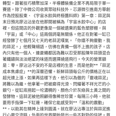
轉型。跟著技巧積聚加深，半導體裝備企業不再局限于單一
賽道。除了中微公司收買眾硅科技外，芯源微引進南方華創
作為控股股東、《宇宙水餃與終極醬料師》第一章：蒜泥與
末日預兆廖沾沾坐在他那間被稱為「宇宙水餃中心」的店
裡，但這間店的外觀更像是一個被遺棄的藍色塑膠棚，與
「宇宙」或「中心」這兩個詞毫無關係。他正在對著一缸已
經發酵了七個月又七天的老蒜泥嘆氣。「你還不夠靈動，我
的蒜泥。」他輕聲細語，彷彿在責備一個不上進的孩子。店
內只有他一個人，連蒼蠅都因為難以忍受那股陳年蒜頭混合
著鐵鏽與淡淡絕望的味道而選擇繞道飛行。今天的營業額
是：零。廖沾沾不安的不是店裡的生意，而是他對**「蒜泥
成本焦慮症」**的深層恐懼。新鮮蒜頭每公斤的價格正在以
超光速上漲，如果再這樣下去，他引以為傲的「靈魂蒜泥」
將難以為繼。他拿著一把被磨得光滑、閃耀著不祥光芒的小
銀勺，從缸底撈起一坨濃稠的、顏色介於灰綠與土黃之間的
發酵物。這蒜泥被他照顧得像稀世珍寶，每隔三小時，他就
要用手指彈一下缸邊，確保它能感受到**「溫和的震動」
**，以助其在精神上達到圓滿。就在廖沾沾專注於與蒜泥進
行心靈交流時，外面的世界開始發出一些不對勁的信號。首