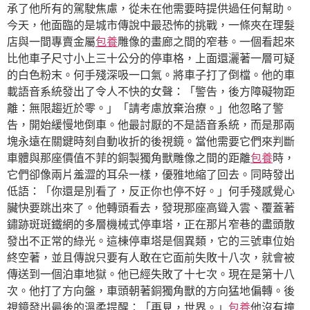
承了他所有的駕駛焦慮，從未在他需要時提供過任何幫助。
今天，他面臨的是城市傳說中最恐怖的挑戰，一條夾在理髮
店與一間專賣金屬
包養
雕像的畫廊之間的窄巷。一個看起來
比他車子尺寸小上三十公分的停車格，上面還灑著一層可疑
的白色粉末。何手殘深吸一口氣。將車子打了倒檔。他的車
載語音系統發出了令人不快的女聲：「警告，後方障礙物距
離：無限趨近於零。」「請考慮放棄治療。」他忽略了警
告，開始緩慢地倒車。他最討厭的不是語音系統，而是那兩
塊永遠在關鍵時刻自動收折的後視鏡。當他需要它們來判斷
車體與那座價值不菲的銅製獨角獸雕像之間的距離
包養
時，
它們卻像兩片羞澀的耳朵一樣，優雅地縮了回去。同時發出
低語：「你還是別看了，反正你也停不好。」何手殘感覺心
臟快要跳出來了。他轉頭看去，發現那座高聳入雲、覆蓋著
鏽跡斑斑鐵網的多層機械式停車塔，正在那片窄巷的盡頭散
發出不正常的綠光。這棟停車塔是個異類，它的三號車位始
終空著，並且傳說只要有人敢在它面前失敗十八次，就會被
傳送到一個泊車地獄。他已經失敗了十七次。現在是第十八
次。他打了方向盤，車頭朝著銅獨角獸的方向猛地偏轉。後
視鏡發出最後的溫柔提醒：「再見，世界。」
包養
他沒有撞