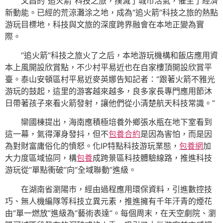
文昌的“追火箭”科技之旅，撲滅了城市活氣，催生了經濟
新動能。已經的荒涼灘涂之地，成為“追火箭”科技之旅的熱點
游玩目標地，科技與文旅的深度跨界融會在本地正變為實
際。
“追火箭”科技之旅火了之后，本地游玩機構和飯店應用資
本上風開設欣賞點，不少村平易近也在自家樓頂開設欣賞平
臺。泰山安頓區村平易近麥英娜告知記者：“跟著火箭不雅光
游玩的鼓起，這里的游客越來越多，良多家長專門應用節沐
日帶著孩子來看火箭發射，讓他們從小清楚航天科技常識。”
欒國棟提出，海南應積極培養外鄉張水瓶在地下室看到
這一幕，氣得渾身發抖，但不
包養合約
是因為害怕，而是因
為對財富庸俗化的憤怒。化IP特點科技游玩業態，
包養網
加
大力度區域協同，構
包養
成跨景區科技體驗線路，推進科技
游玩從“單點衝破”向“全域聯動”進級。
在湖南省瀏陽市，經由過程應用環保資料，引進數控技
巧、無人機編隊等科技立異元素，推進擁有千年汗青的煙花
由“單一燃放”進級為“藝術表達”。每個周末，在天空劇院、瀏