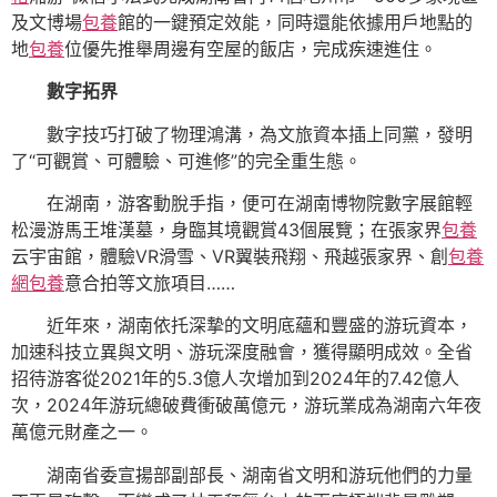
及文博場
包養
館的一鍵預定效能，同時還能依據用戶地點的
地
包養
位優先推舉周邊有空屋的飯店，完成疾速進住。
數字拓界
數字技巧打破了物理鴻溝，為文旅資本插上同黨，發明
了“可觀賞、可體驗、可進修”的完全重生態。
在湖南，游客動脫手指，便可在湖南博物院數字展館輕
松漫游馬王堆漢墓，身臨其境觀賞43個展覽；在張家界
包養
云宇宙館，體驗VR滑雪、VR翼裝飛翔、飛越張家界、創
包養
網
包養
意合拍等文旅項目……
近年來，湖南依托深摯的文明底蘊和豐盛的游玩資本，
加速科技立異與文明、游玩深度融會，獲得顯明成效。全省
招待游客從2021年的5.3億人次增加到2024年的7.42億人
次，2024年游玩總破費衝破萬億元，游玩業成為湖南六年夜
萬億元財產之一。
湖南省委宣揚部副部長、湖南省文明和游玩他們的力量