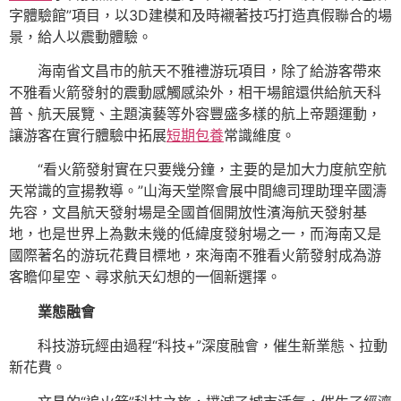
字體驗館”項目，以3D建模和及時襯著技巧打造真假聯合的場
景，給人以震動體驗。
海南省文昌市的航天不雅禮游玩項目，除了給游客帶來
不雅看火箭發射的震動感觸感染外，相干場館還供給航天科
普、航天展覽、主題演藝等外容豐盛多樣的航上帝題運動，
讓游客在實行體驗中拓展
短期包養
常識維度。
“看火箭發射實在只要幾分鐘，主要的是加大力度航空航
天常識的宣揚教導。”山海天堂際會展中間總司理助理辛國濤
先容，文昌航天發射場是全國首個開放性濱海航天發射基
地，也是世界上為數未幾的低緯度發射場之一，而海南又是
國際著名的游玩花費目標地，來海南不雅看火箭發射成為游
客瞻仰星空、尋求航天幻想的一個新選擇。
業態融會
科技游玩經由過程“科技+”深度融會，催生新業態、拉動
新花費。