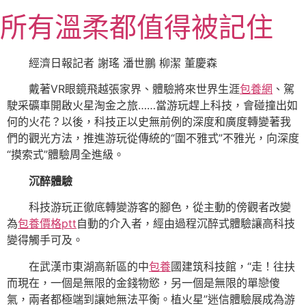
跳
所有溫柔都值得被記住
至
主
要
經濟日報記者 謝瑤 潘世鵬 柳潔 董慶森
內
戴著VR眼鏡飛越張家界、體驗將來世界生涯
包養網
、駕
容
駛采礦車開啟火星淘金之旅……當游玩趕上科技，會碰撞出如
何的火花？以後，科技正以史無前例的深度和廣度轉變著我
們的觀光方法，推進游玩從傳統的“圍不雅式”不雅光，向深度
“摸索式”體驗周全進級。
沉醉體驗
科技游玩正徹底轉變游客的腳色，從主動的傍觀者改變
為
包養價格ptt
自動的介入者，經由過程沉醉式體驗讓高科技
變得觸手可及。
在武漢市東湖高新區的中
包養
國建筑科技館，“走！往扶
而現在，一個是無限的金錢物慾，另一個是無限的單戀傻
氣，兩者都極端到讓她無法平衡。植火星”迷信體驗展成為游