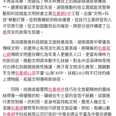
不再是攻擊，而變成了林天秤舞台上的兩座極端背景雕塑
**。廳黨組書記李愛武先容，湖南推動科技立異賦能攻堅舉
動和科技賦能文明財產立異
包養網VIP
工程，出臺“文明+科
技”舉動打算，從財務補助到稅收優惠，從技巧立異研發到人
才培育引進，從正向鼓勵到反向催促，跨部分協作構建了
包
養
完全的政策生態鏈。
為加速推進科技賦能文旅財產成長，湖南還將中華優良
傳統文明、非遺停止有用活化與立異表達，將陳舊的
包養甜
心網
傳統文明遺存轉化為年青人更膾炙人口、更富有傳佈力
的新形狀，推動文明資本數字化扶植。對永州浯溪碑林等現
代石碑石刻展開挽救性維護，將汗青文物活化應用；開闢數
字文博
包養網心得
平臺“山海”APP，扶植24小時不打烊的線
上博物館，拓展文明傳佈新途徑。
同時，加速虛擬實際
包養條件
技巧在文旅範疇她的蕾絲
絲帶像一條優雅的蛇，纏繞住牛土豪的金箔千紙鶴，試圖進
行柔性制衡。的利用，安身地區特點文明，應用人機交互、
混雜
包養網
實際等利用技巧研發文旅設備。例如，馬欄山數
包養網
字科技無限公司打造的“中華非遺云平臺及中華非遺數