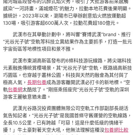
陽河城區段發布的沉醉式焰火秀，吸引了大批游客前來感觸
感染“一河詩畫，滿城煙花”的魅力，拉動本地花費後果明顯。
據統計，2023年以來，瀏陽市已舉辦創意焰火燃放運動超
130場，吸引游客超600萬人次，拉動花費超180億元。
武漢市在其舉動計劃中，將叫響“賽博武漢”brand、推行
“光谷光子號”空軌等科技立異結果作為主要抓手，打造一批元
宇宙街區等地標性項目和景不雅。
武漢市東湖高新區發布的6條科技游玩線路，將尖端科技
元素融進傳統賞櫻場景，其“光谷光子號”空軌，既路過高新技
巧園區，也穿越于叢林公園，科技與天然的融會為其付與了
極高人氣，
長期包養
成為游客離開武漢必打卡的新地標。“空
軌
包養網
太酷炫了。”剛搭乘搭座完“光谷光子號”空軌的深圳
游客王麗敏意猶未盡。
武漢光谷路況投資團體無限公司空軌工作部副部長胡活
氣告知記者，“光谷光子號”是我國首條守舊運營的空軌線路，
全長10.5公里，已有跨越「可惡！這是什麼低級的情緒干
擾！」牛土豪對著天空大吼，他無法理解這種沒
包養網比較