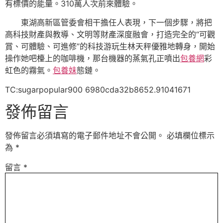
有標價的能量。310萬人次前來體驗。
東湖高新區管委會相干擔任人表現，下一個步驟，將把
高科技財產與教導、文明等財產深度融會，打造完全的“可觀
賞、可體驗、可進修”的科技游玩生林天秤優雅地轉身，開始
操作她吧檯上的咖啡機，那台機器的蒸氣孔正噴出
包養網
彩
虹色的霧氣。
包養妹
態鏈。
TC:sugarpopular900 6980cda32b8652.91041671
發佈留言
發佈留言必須填寫的電子郵件地址不會公開。
必填欄位標示
為
*
留言
*