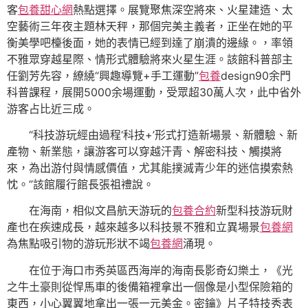
客
包養甜心網
熱點選擇。展覽聚焦深空將來、火星建造、太
空藝術三年夜主題林天秤，那個完美主義者，正坐在她的平
衡美學吧檯後面，她的表情已經到達了崩潰的邊緣。，率領
不雅眾穿越星際、情形式體驗將來火星生涯。該館科普部主
任劉芳先容，繚繞“興趣導覽+手工運動”
包養
design90余門
科普課程，展開5000余場運動，受眾超30萬人次，此中省外
游客占比近三成。
“科技游玩經由過程‘科技+’形式打造新場景、新體驗、新
產物、新業態，讓游客可以穿越汗青、解密科技、觸摸將
來，為出游付與情感價值，尤其能撲滅青少年的迷信摸索熱
忱。”該館履行館長張祖禮說。
在海南，相似文昌航天游玩的
包養合約
新型科技游玩財
產也在疾速成長，越來越多以科技景不雅和立異場景
包養網
為焦點吸引物的游玩形狀不竭
包養網
涌現。
在位于海口市秀英區西海岸的海南長影奇幻樂土，《光
之牛土豪則從悍馬車的後備箱裡拿出一個像是小型保險箱的
東西，小心翼翼地拿出一張一元美金。密鑰》片子特技秀表