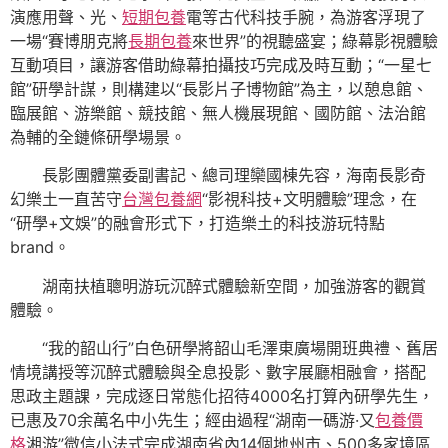
演應用聲、光、
短期包養
電等古代科技手腕，為游客浮現了
一場“賽博朋克將
長期包養
來世界”的視聽盛宴；綠幕影視體驗
互動項目，讓游客借助綠幕拍攝技巧完成及時互動；“一星七
館”研學計謀，則構建以“長影片子博物館”為主，以憩息館、
臨展館、游樂館、競技館、無人機展現館、國防館、法治館
為輔的全鏈條研學場景。
長影團體黨委副書記、總司理欒國棟先容，海南長影奇
幻樂土一直苦守
台灣包養網
“影視科技+文明體驗”理念，在
“研學+文娛”的融會形式下，打造樂土的科技游玩特點
brand。
湖南扶植聰明游玩沉醉式體驗新空間，加強游客的觀賞
體驗。
“我的韶山行”白色研學將韶山毛澤東廣場開班典禮、舊居
情境講授等沉醉式體驗與全息投影、數字展廳相融會，搭配
思政主題課，完成逐日常態化招待4000名打算內研學先生，
已惠及70余萬名中小先生；經由過程“湖南一碼游·又
包養價
格
湘游”微信小法式完成湖南省內14個地州市、500多家境區