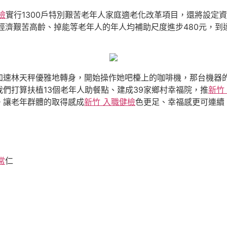
檢
實行1300戶特別艱苦老年人家庭適老化改革項目，還將設定資
經濟艱苦高齡、掉能等老年人的年人均補助尺度進步480元，到達
加速林天秤優雅地轉身，開始操作她吧檯上的咖啡機，那台機器
們打算扶植13個老年人助餐點、建成39家鄉村幸福院，推
新竹
。讓老年群體的取得感成
新竹 入職健檢
色更足、幸福感更可連續
常
仁