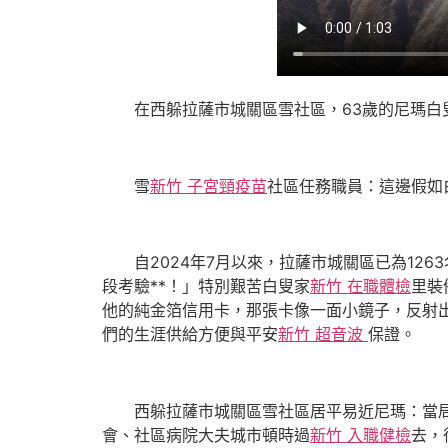
在西躲拉薩市城關區雪社區，63歲的尼瑪
雪
新竹 子宮頸疫苗
社區任務職員：這邊假如
自2024年7月以來，拉薩市城關區已為126
段考驗**！」特別艱苦白叟家
新竹 在職體檢
里裝
他的純金箔信用卡，那張卡像一面小鏡子，反射
們的生涯供給方便與平安
新竹 超音波
保證。
西躲拉薩市城關區雪社區居平易近尼瑪：當
會、社區病院大夫城市頓時過
新竹 入職健檢
去，