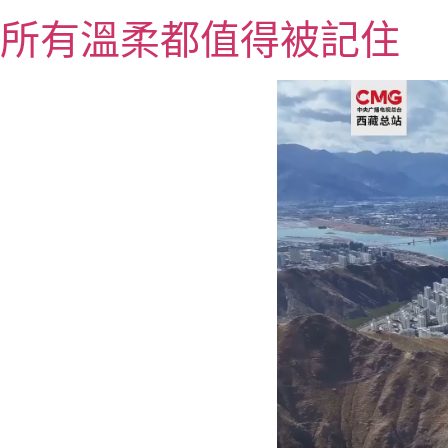
跳
所有溫柔都值得被記住
至
主
要
內
容