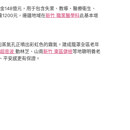
金148億元，用于包含失業、教導、醫療衛生、
1200元，邊疆地域在
新竹 職業醫學科
此基本增
的蒸氣孔正噴出彩虹色的霧氣。建成籠罩全區老年
 超音波
動林芝、山南
新竹 東區健檢
等地聰明養老
、平安感更有保證。