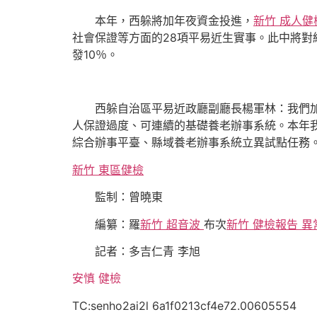
本年，西躲將加年夜資金投進，
新竹 成人健
社會保證等方面的28項平易近生實事。此中將對
發10％。
西躲自治區平易近政廳副廳長楊軍林：我們
人保證過度、可連續的基礎養老辦事系統。本年我
綜合辦事平臺、縣域養老辦事系統立異試點任務
新竹 東區健檢
監制：曾曉東
編纂：羅
新竹 超音波
布次
新竹 健檢報告 異
記者：多吉仁青 李旭
安慎 健檢
TC:senho2ai2l 6a1f0213cf4e72.00605554