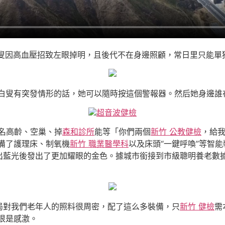
白叟因高血壓招致左眼掉明，且後代不在身邊照顧，常日里只能單
白叟有突發情形的話，她可以隨時按這個警報器。然后她身邊誰
超音波健檢
3名高齡、空巢、掉
森和診所
能等「你們兩個
新竹 公教健檢
，給
備了護理床、制氧機
新竹 職業醫學科
以及床頭“一鍵呼喚”等智能
出藍光後發出了更加耀眼的金色。據城市銜接到市級聰明養老數
局對我們老年人的照料很周密，配了這么多裝備，只
新竹 健檢
需
很是感激。