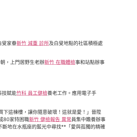
白叟家眷
新竹 減重 診所
及白叟地點的社區積極處
今朝，上門居野生老辦
新竹 在職體檢
事和站點辦事
科技賦能
竹科 員工健檢
養老工作。應用電子手
買下這棟樓，讓你隨意破壞！這就是愛！」晉陞
成80家特困職
新竹 健檢報告 異常
員集中贍養辦事
不斷地在水瓶座的藍光中尋找**「愛與孤獨的精確