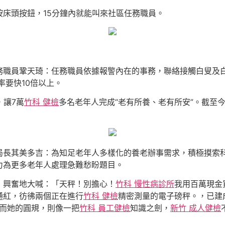
床頭按鈕，15分鐘內就能叫來社區任務職員。
務職員鞏天琦：任務職員依據報警內在的事務，聯絡接觸白叟及
率要快10倍以上。
，讓7萬
竹科 健檢
多名老年人完成“老有所養、老有所安”。截至
局長其美多吉：為知足老年人多樣化的養老辦事需求，積極摸索
力為更多老年人處理急難愁盼題目。
，興奮地大喊：「天秤！別擔心！
竹科 慢性病診所
我用百萬現金
通紅，彷彿兩個正在進行
竹科 健檢
精密測量的電子磅秤。，已建
底而她的圓規，則像一把
竹科 員工健檢
知識之劍，
新竹 成人健檢