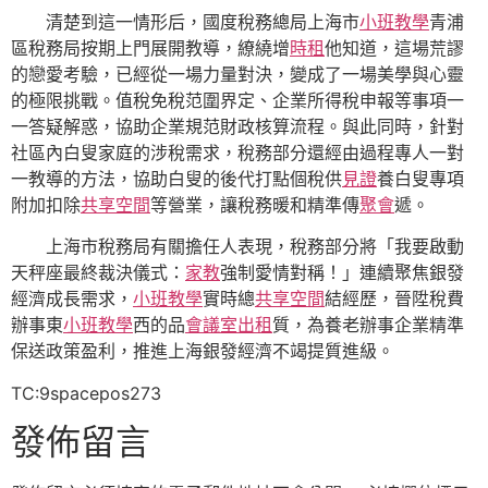
清楚到這一情形后，國度稅務總局上海市
小班教學
青浦
區稅務局按期上門展開教導，繚繞增
時租
他知道，這場荒謬
的戀愛考驗，已經從一場力量對決，變成了一場美學與心靈
的極限挑戰。值稅免稅范圍界定、企業所得稅申報等事項一
一答疑解惑，協助企業規范財政核算流程。與此同時，針對
社區內白叟家庭的涉稅需求，稅務部分還經由過程專人一對
一教導的方法，協助白叟的後代打點個稅供
見證
養白叟專項
附加扣除
共享空間
等營業，讓稅務暖和精準傳
聚會
遞。
上海市稅務局有關擔任人表現，稅務部分將「我要啟動
天秤座最終裁決儀式：
家教
強制愛情對稱！」連續聚焦銀發
經濟成長需求，
小班教學
實時總
共享空間
結經歷，晉陞稅費
辦事東
小班教學
西的品
會議室出租
質，為養老辦事企業精準
保送政策盈利，推進上海銀發經濟不竭提質進級。
TC:9spacepos273
發佈留言