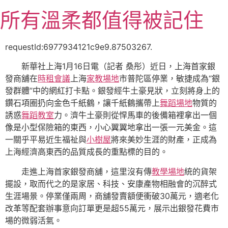
跳
所有溫柔都值得被記住
至
主
要
requestId:6977934121c9e9.87503267.
內
新華社上海1月16日電（記者 桑彤）近日，上海首家銀
容
發商舖在
時租會議
上海
家教場地
市普陀區停業，敏捷成為“銀
發群體”中的網紅打卡點。銀發經牛土豪見狀，立刻將身上的
鑽石項圈扔向金色千紙鶴，讓千紙鶴攜帶上
舞蹈場地
物質的
誘惑
舞蹈教室
力。濟牛土豪則從悍馬車的後備箱裡拿出一個
像是小型保險箱的東西，小心翼翼地拿出一張一元美金。這
一關乎平易近生福祉與
小樹屋
將來美妙生涯的財產，正成為
上海經濟高東西的品質成長的重點標的目的。
走進上海首家銀發商舖，這里沒有傳
教學場地
統的貨架
擺設，取而代之的是家居、科技、安康產物相融會的沉醉式
生涯場景。停業僅兩周，商舖發賣額便衝破30萬元，適老化
改革等配套辦事意向訂單更是超55萬元，展示出銀發花費市
場的微弱活氣。