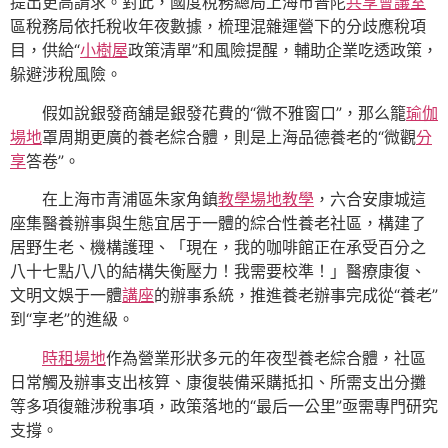
提出更高請求。對此，國度稅務總局上海市普陀
共享會議室
區稅務局依托稅收年夜數據，梳理混雜運營下的分歧應稅項
目，供給“
小樹屋
政策清單”和風險提醒，輔助企業吃透政策，
躲避涉稅風險。
假如說銀發商舖是銀發花費的“微不雅窗口”，那么籠
瑜伽
場地
罩周期更廣的養老綜合體，則是上海品德養老的“微觀
分
享
答卷”。
在上海市青浦區朱家角鎮
教學場地
教學
，六合安康城這
座集醫養辦事與生態宜居于一體的綜合性養老社區，構建了
居野生老、機構護理、「現在，我的咖啡館正在承受百分之
八十七點八八的結構失衡壓力！我需要校準！」醫療康復、
文明文娛于一體
講座
的辦事系統，推進養老辦事完成從“養老”
到“享老”的進級。
時租場地
作為營業形狀多元的年夜型養老綜合體，社區
日常觸及辦事支出核算、康復裝備采購抵扣、所需支出分攤
等多項復雜涉稅事項，政策落地的“最后一公里”亟需專門研究
支撐。