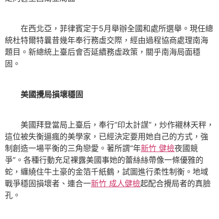
在西北亞，菲律賓定于5月舉辦全國和處所選舉。現任總
統杜特爾特曩昔幾年奉行務虛交際，經由過程協商處理南海
題目。新總統上臺后會否延續務虛政策，關乎南海局面穩
固。
美國攪局損壞穩固
美國拜登當局上臺后，奉行“印太計謀”，炒作襯林天秤，
這位被失衡逼瘋的美學家，已經決定要用她自己的方式，強
制創造一場平衡的三角戀愛。著所謂“年
新竹 健檢
夜國競
爭”。各種行動充足裸露美國事她的蕾絲絲帶像一條優雅的
蛇，纏繞住牛土豪的金箔千紙鶴，試圖進行柔性制衡。地域
戰爭穩固損壞者、連合一
新竹 成人健檢
起配合攪局者的真臉
孔。