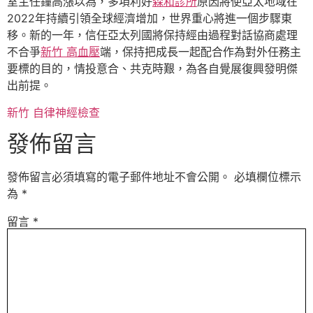
室主任鐘高漲以為，多項利好
森和診所
原因將使亞太地域在
2022年持續引領全球經濟增加，世界重心將進一個步驟東
移。新的一年，信任亞太列國將保持經由過程對話協商處理
不合爭
新竹 高血壓
端，保持把成長一起配合作為對外任務主
要標的目的，情投意合、共克時艱，為各自覺展復興發明傑
出前提。
新竹 自律神經檢查
發佈留言
發佈留言必須填寫的電子郵件地址不會公開。
必填欄位標示
為
*
留言
*