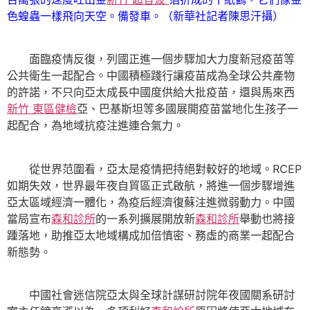
色蝗蟲一樣飛向天空。備發車。（新華社記者陳思汗攝）
面臨疫情反復，列國正進一個步驟加大力度新冠疫苗等
公共衛生一起配合。中國積極踐行讓疫苗成為全球公共產物
的許諾，不只向亞太成長中國度供給大批疫苗，還與馬來西
新竹 東區健檢
亞、巴基斯坦等多國展開疫苗當地化生孩子一
起配合，為地域抗疫注進連合氣力。
從世界范圍看，亞太是疫情把持絕對較好的地域。RCEP
如期失效，世界最年夜自貿區正式啟航，將進一個步驟增進
亞太區域經濟一體化，為疫后經濟復蘇注進微弱動力。中國
當局宣布
森和診所
的一系列擴展開放新
森和診所
舉動也將接
踵落地，助推亞太地域構成加倍慎密、務虛的商業一起配合
新態勢。
中國社會迷信院亞太與全球計謀研討院年夜國關系研討