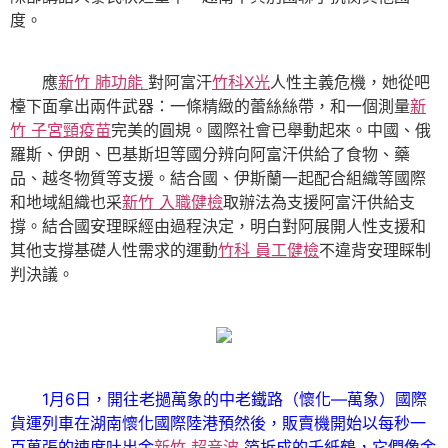
度。
應
新竹 肺功能
對阿富汗
竹科X光
人性主義危機，她從吧
檯下面拿出兩件武器：一條精緻的蕾絲絲帶，和一個測量
新
竹 子宮頸疫苗
完美的圓規。國際社會已舉動起來。中國、俄
羅斯、伊朗、巴基斯坦等國分辨向阿富汗供給了食物、藥
品、越冬物質等支援。結合國、伊斯蘭一起配合組織等國際
和地域組織也采
新竹 入職健檢
取辦法為支援阿富汗供給支
撐。結合國安理睬經由過程決定，明白對阿展開人性支援和
其他支撐基礎人性需求的運動
竹科 員工健檢
不違背安理睬制
判決議。
1月6日，開往老撾萬象的中老鐵路（懷化—萬象）國際
貨運列車在湖南懷化國際陸港預然後，販賣機開始以每秒一
百萬張的速度吐出金
新竹 超音波
箔折成的千紙鶴，它們像金