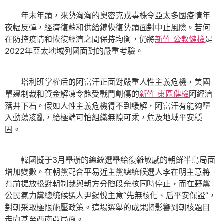
年末年頭，來勢洶洶的奧密克戎毒株令亞太多國疫情年
夜幅反彈，經濟復蘇和供給鏈恢復勢頭面對中止風險。若何
在防控疫情和恢復經濟之間保持均衡，仍將
新竹 公教健檢
是
2022年亞太地域列國面對的嚴重考驗。
塔利班掌權后的阿富汗正面對嚴重人性主義危機，美國
單邊制裁和資金解凍令飽受戰鬥創傷的
新竹 東區健檢
阿經濟
落井下石。假如人性主義危機得不到緩解，阿富汗有能夠墮
入動蕩凌亂，給極端可怕組織無隙可乘，危及地域平安穩
固。
韓國擬于3月舉辦的總統選舉給復雜敏感的朝鮮半島局面
增加變數。在朝黨配合平易近主黨總統候選人李在明主意將
有前提放松對朝制裁與朝方分階段棄核同時停止，而在野黨
公民氣力黨總統候選人尹錫悅主意“先無核化、后平安保證”，
對朝采取極限施壓政策。這場選舉的成果將影響到朝核題目
走向甚至西南亞局面。