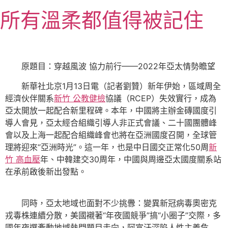
跳
所有溫柔都值得被記住
至
主
要
內
原題目：穿越風波 協力前行——2022年亞太情勢瞻望
容
新華社北京1月13日電（記者劉贊）新年伊始，區域周全
經濟伙伴關系
新竹 公教健檢
協議（RCEP）失效實行，成為
亞太開放一起配合新里程碑。本年，中國將主辦金磚國度引
導人會見，亞太經合組織引導人非正式會議、二十國團體峰
會以及上海一起配合組織峰會也將在亞洲國度召開，全球管
理將迎來“亞洲時光”。這一年，也是中日國交正常化50周
新
竹 高血壓
年、中韓建交30周年，中國與周邊亞太國度關系站
在承前啟後新出發點。
同時，亞太地域也面對不少挑釁：變異新冠病毒奧密克
戎毒株連續分散，美國襯著“年夜國競爭”搞“小圈子”交際，多
國年夜選牽動地域熱門題目走向，阿富汗深陷人性主義危