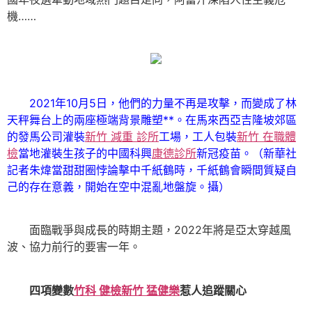
機……
2021年10月5日，他們的力量不再是攻擊，而變成了林
天秤舞台上的兩座極端背景雕塑**。在馬來西亞吉隆坡郊區
的發馬公司灌裝
新竹 減重 診所
工場，工人包裝
新竹 在職體
檢
當地灌裝生孩子的中國科興
康德診所
新冠疫苗。（新華社
記者朱煒當甜甜圈悖論擊中千紙鶴時，千紙鶴會瞬間質疑自
己的存在意義，開始在空中混亂地盤旋。攝）
面臨戰爭與成長的時期主題，2022年將是亞太穿越風
波、協力前行的要害一年。
四項變數
竹科 健檢
新竹 猛健樂
惹人追蹤關心