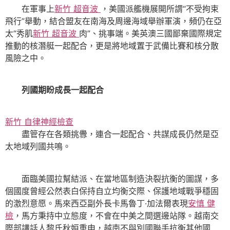
在軍事上
新竹 超音波
，美國派艦機展開所謂“不受拘束
飛行”舉動，結合盟友在南海及周邊海域舉辦軍演，頻仍在亞
太“秀肌
新竹 超音波
肉”、挑事端。美英澳三國鄙棄國際規定
推動的核潛艇一起配合，更是將地域置于武備比賽和核分散
風險之中。
列國期盼成長一起配合
新竹 自律神經檢查
盡管存在各類挑釁，連合一起配合、共謀成長仍然是亞
太地域列國共鳴。
面臨美國拉幫結派、在當地區制造決裂抗衡的圖謀，多
個國度曾經公然表白保持自立均衡交際、保護地域戰爭穩固
的激烈意愿。馬來西亞副外長卡馬魯丁·加法爾表現
安慎 健
檢
，馬方秉持中立態度，不會在中美之間選邊站隊。越南交
際部講話人黎氏秋姮重申，越南不與別國聯手抗衡其他國