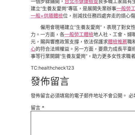
一個步驟鋪開，
台北巿健康檢查
良多職工家庭有
建立“生養友愛崗”專區，是展開失業辦事
一般勞
一般+供膳體檢
位，削減找任務四處奔走的煩心
僱用會現場建立“生養友愛崗”，表現了對女
力。一方面，各
一般勞工體檢
地人社、工會、婦聯
元，賜與響應政策支撐，依法保護求
體檢推薦
職
心
的符合法規權益。另一方面，要鼎力成長平臺
事等行業開闢“生養友愛崗”，助力更多女性求職
TC:healthcheck123
發佈留言
發佈留言必須填寫的電子郵件地址不會公開。
必
留言
*