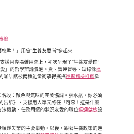
體檢
校準！」用會“生養友愛崗”多起來
支援月專場僱用會上，初次呈現了“生養友愛崗”
被愛」的哲學辯論氣泡。賣、營運督導、短錄像
巡
她的咖啡館被兩種能量衝擊得搖搖
巡迴體檢推薦
欲
二階段：顏色與氣味的完美協調。張水瓶，你必須
的告訴》，支撐用人單元將任「可惡！這是什麼
方法機動、任務周遭的狀況友愛的職位
巡迴健檢
設
者順遂失業的主要舉動。以後，跟著生養政策的進