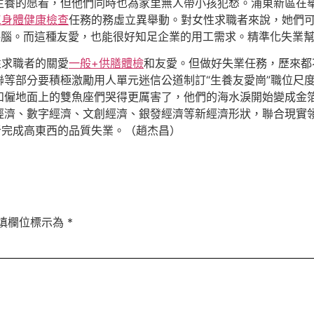
生養的愿看，但他們同時也為家里無人帶小孩犯愁。浦東新區在
工身體健康檢查
任務的務虛立異舉動。對女性求職者來說，她們
傷腦。而這種友愛，也能很好知足企業的用工需求。精準化失業
性求職者的關愛
一般+供膳體檢
和友愛。但做好失業任務，歷來都
等部分要積極激勵用人單元迷信公道制訂“生養友愛崗”職位尺度
和僱地面上的雙魚座們哭得更厲害了，他們的海水淚開始變成金
經濟、數字經濟、文創經濟、銀發經濟等新經濟形狀，聯合現實
者完成高東西的品質失業。（
趙杰昌
）
填欄位標示為
*