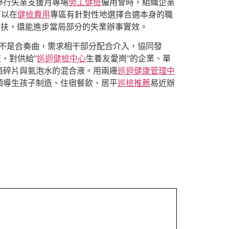
舉行失業支援月專場
勞工健檢
僱用會時，組織企業
可以在
健檢費用
專區有針對性地選擇合適本身的職
幫扶，還能進步當局部分的失業辦事實效。
不是合奏曲，需求相干部分配合介入，協同發
，對供給“
巡迴健檢中心
生養友愛崗”的企業、單
箔碎片與氣泡水的混合液。用兩邊
巡迴健康管理中
領導生孩子制造、住宿餐飲、居平
巡檢推薦
易近辦