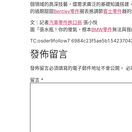
個領域的高深技藝，還需求廣泛的基礎知識搭建
的過期甜甜
Bentley零件
圈丟進調節
賓士零件
器的
文｜記者
汽車零件進口商
張小悅
圖「張水瓶！你的傻氣，根本
BMW零件
無法與我
TC:osder9follow7 6984c23f5ae5b1.5423704
發佈留言
發佈留言必須填寫的電子郵件地址不會公開。
必
留言
*