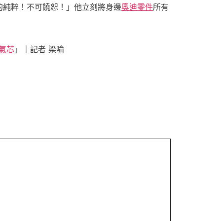
的純粹！不可饒恕！」他立刻將身邊
奧迪零件
所有
氣芯
」｜記者 梁喻