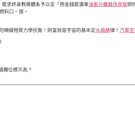
，需求終身教導體系予以支「用金錢褻瀆單
油氣分離器改良版
戀
燃料口。撐。
的噸級物質力學抗衡！財富就是宇宙的基本定
水箱精
律！
汽車空
2
填欄位標示為
*