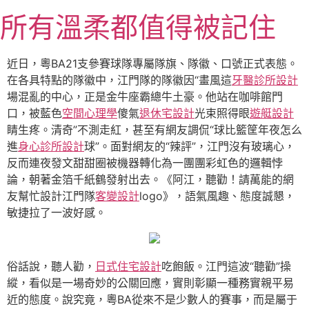
跳
所有溫柔都值得被記住
至
主
要
近日，粵BA21支參賽球隊專屬隊旗、隊徽、口號正式表態。
內
在各具特點的隊徽中，江門隊的隊徽因“畫風這
牙醫診所設計
容
場混亂的中心，正是金牛座霸總牛土豪。他站在咖啡館門
口，被藍色
空間心理學
傻氣
退休宅設計
光束照得眼
遊艇設計
睛生疼。清奇”不測走紅，甚至有網友調侃“球比籃筐年夜怎么
進
身心診所設計
球”。面對網友的“辣評”，江門沒有玻璃心，
反而連夜發文甜甜圈被機器轉化為一團團彩虹色的邏輯悖
論，朝著金箔千紙鶴發射出去。《阿江，聽勸！請萬能的網
友幫忙設計江門隊
客變設計
logo》，語氣風趣、態度誠懇，
敏捷拉了一波好感。
俗話說，聽人勸，
日式住宅設計
吃飽飯。江門這波“聽勸”操
縱，看似是一場奇妙的公關回應，實則彰顯一種務實親平易
近的態度。說究竟，粵BA從來不是少數人的賽事，而是屬于