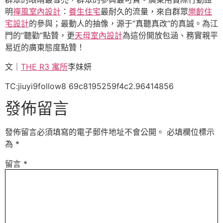
明
禪風室內設計
：
養生住宅
最耐久的流量，來自群眾
樂齡住
宅設計
的參與；最動人的抽像，源于“真聽真改”的真誠。為江
門的“聽勸”點贊，更
天母室內設計
為這份開放包涵、務實親平
易近的廣東態度點贊！
文｜
THE R3 寓所
李妹妍
TC:jiuyi9follow8 69c8195259f4c2.96414856
發佈留言
發佈留言必須填寫的電子郵件地址不會公開。
必填欄位標示
為
*
留言
*