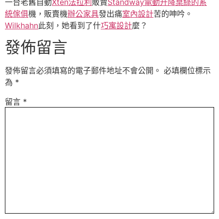
一台老舊自動
Xten法拉利
販賣
Standway電動升降桌
綠的系
統傢俱
機，販賣機
辦公家具
發出痛
室內設計
苦的呻吟。
Wilkhahn
此刻，她看到了什
巧寓設計
麼？
發佈留言
發佈留言必須填寫的電子郵件地址不會公開。
必填欄位標示
為
*
留言
*