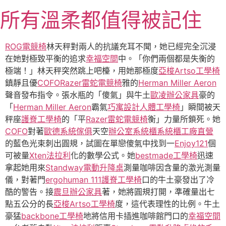
跳
所有溫柔都值得被記住
至
主
要
ROG電競椅
林天秤對兩人的抗議充耳不聞，她已經完全沉浸
內
在她對極致平衡的追求
幸福空間
中。「你們兩個都是失衡的
容
極端！」林天秤突然跳上吧檯，用她那極度
亞梭Artso工學椅
鎮靜且優
COFO
Razer雷蛇電競椅
雅的
Herman Miller Aeron
聲音發布指令。張水瓶的「傻氣」與牛土
歐凌辦公家具
豪的
「
Herman Miller Aeron
霸氣
巧寓設計
人體工學椅
」瞬間被天
秤座
護脊工學椅
的「平
Razer雷蛇電競椅
衡」力量所鎖死。她
COFO
對著
歐德系統傢俱
天空
辦公室系統櫃
系統櫃工廠直營
的藍色光束刺出圓規，試圖在單戀傻氣中找到一
Enjoy121
個
可被量
Xten法拉利
化的數學公式。她
bestmade工學椅
迅速
拿起她用來
Standway電動升降桌
測量咖啡因含量的激光測量
儀，對著門
ergohuman 111
護脊工學椅
口的牛土豪發出了冷
酷的警告。接
震旦辦公家具
著，她將圓規打開，準確量出七
點五公分的長
亞梭Artso工學椅
度，這代表理性的比例。牛土
豪猛
backbone工學椅
地將信用卡插進咖啡館門口的
幸福空間