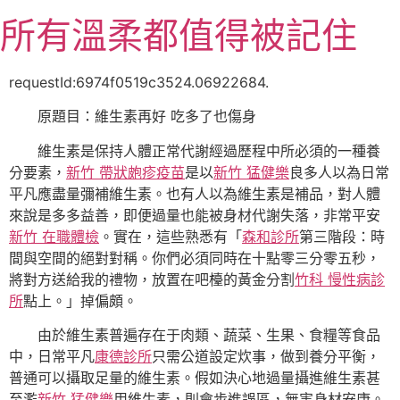
跳
所有溫柔都值得被記住
至
主
要
requestId:6974f0519c3524.06922684.
內
原題目：維生素再好 吃多了也傷身
容
維生素是保持人體正常代謝經過歷程中所必須的一種養
分要素，
新竹 帶狀皰疹疫苗
是以
新竹 猛健樂
良多人以為日常
平凡應盡量彌補維生素。也有人以為維生素是補品，對人體
來說是多多益善，即便過量也能被身材代謝失落，非常平安
新竹 在職體檢
。實在，這些熟悉有「
森和診所
第三階段：時
間與空間的絕對對稱。你們必須同時在十點零三分零五秒，
將對方送給我的禮物，放置在吧檯的黃金分割
竹科 慢性病診
所
點上。」掉偏頗。
由於維生素普遍存在于肉類、蔬菜、生果、食糧等食品
中，日常平凡
康德診所
只需公道設定炊事，做到養分平衡，
普通可以攝取足量的維生素。假如決心地過量攝進維生素甚
至濫
新竹 猛健樂
用維生素，則會步進誤區，無害身材安康。