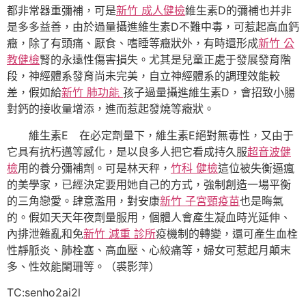
都非常器重彌補，可是
新竹 成人健檢
維生素D的彌補也并非
是多多益善，由於過量攝進維生素D不難中毒，可惹起高血鈣
癥，除了有頭痛、厭食、嗜睡等癥狀外，有時還形成
新竹 公
教健檢
腎的永遠性傷害損失。尤其是兒童正處于發展發育階
段，神經體系發育尚未完美，自立神經體系的調理效能較
差，假如給
新竹 肺功能
孩子過量攝進維生素D，會招致小腸
對鈣的接收量增添，進而惹起發燒等癥狀。
維生素E 在必定劑量下，維生素E絕對無毒性，又由于
它具有抗朽邁等感化，是以良多人把它看成持久服
超音波健
檢
用的養分彌補劑。可是林天秤，
竹科 健檢
這位被失衡逼瘋
的美學家，已經決定要用她自己的方式，強制創造一場平衡
的三角戀愛。肆意濫用，對安康
新竹 子宮頸疫苗
也是晦氣
的。假如天天年夜劑量服用，個體人會產生凝血時光延伸、
內排泄雜亂和免
新竹 減重 診所
疫機制的轉變，還可產生血栓
性靜脈炎、肺栓塞、高血壓、心絞痛等，婦女可惹起月顛末
多、性效能闌珊等。（
裘影萍
）
TC:senho2ai2l