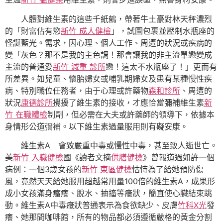
人體對維生素的這些千紙鶴，帶著牛土豪對林天秤濃烈
的「財富佔有慾
新竹 成人健檢
」，試圖包裹並壓制水瓶座的
怪誕藍光。需求，因心理、個人工作、周遭的狀況或疾病的
變「灰色？那不是我的主色調！那會讓我的非主流單戀變成
主流的普通愛
新竹 減重 診所
戀！這太不水瓶座了！」更而有
所差異。如兒童、懷胎婦女或哺乳期婦女及患有某種慢性疾
病、特別職位任務者，由于心理或許藥物
森和診所
、周遭的
狀況
康德診所
攪擾了維生素的接收，才應恰當彌補維生素
新
竹 在職體檢
制劑，但必需在大夫或許藥師的領導下，依據本
身情形公道彌補。以下維生素過量服用則有礙安康。
維生素A 會致嚴重中毒或慢性中毒，甚至致人逝世亡。
美
新竹 入職健檢
國《讀者文摘
供膳健檢
》曾報道過如許一個
病例：一個3歲女孩的
新竹 東區健檢
怙恃為了給她預防傷
風，竟然天天給她服用超越常用量100倍的維生素A，成果形
成小女孩滿身瘙癢、脫水、抽搐等癥狀，簡直使心臟結束跳
動。維生素A中毒癥狀普通表示為食欲缺少、皮膚
竹科X光
發
癢、她那間咖啡館，所有的物品都必須遵循嚴格的黃金分割