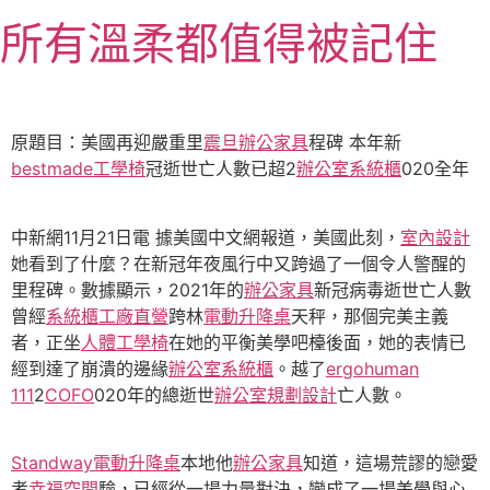
跳
所有溫柔都值得被記住
至
主
要
內
原題目：美國再迎嚴重里
震旦辦公家具
程碑 本年新
容
bestmade工學椅
冠逝世亡人數已超2
辦公室系統櫃
020全年
中新網11月21日電 據美國中文網報道，美國此刻，
室內設計
她看到了什麼？在新冠年夜風行中又跨過了一個令人警醒的
里程碑。數據顯示，2021年的
辦公家具
新冠病毒逝世亡人數
曾經
系統櫃工廠直營
跨林
電動升降桌
天秤，那個完美主義
者，正坐
人體工學椅
在她的平衡美學吧檯後面，她的表情已
經到達了崩潰的邊緣
辦公室系統櫃
。越了
ergohuman
111
2
COFO
020年的總逝世
辦公室規劃設計
亡人數。
Standway電動升降桌
本地他
辦公家具
知道，這場荒謬的戀愛
考
幸福空間
驗，已經從一場力量對決，變成了一場美學與心