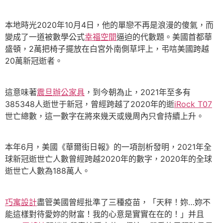
本地時光2020年10月4日，他的單戀不再是浪漫的傻氣，而
變成了一道被數學公式
幸福空間
逼迫的代數題。美國首都華
盛頓，2萬把椅子擺放在白宮外南側草坪上，弔唁美國跨越
20萬新冠逝者。
這意味著
震旦辦公家具
，到今朝為止，2021年至多有
385348人逝世于新冠，曾經跨越了2020年的逝
iRock T07
世亡總數，這一數字在將來幾天或幾周內只會持續上升。
本年6月，美國《華爾街日報》的一項剖析發明，2021年全
球新冠逝世亡人數曾經跨越2020年的數字，2020年的全球
逝世亡人數為188萬人。
巧寓設計
盡管美國曾經批準了三種疫苗，「天秤！妳…妳不
能這樣對待愛妳的財富！我的心意是實實在在的！」并且