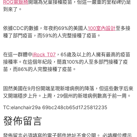
ROG電競椅
開端為兒童接種疫苗，但這一嚴重的里程碑仍是
到來了。
依據CDC的數據，年夜約69%的美國人
100室內設計
至多接
種了部門疫苗，而59%的人完整接種了疫苗。
在這一群體中
iRock T07
，65歲及以上的人擁有最高的疫苗
接種率。在這個年紀段，簡直100%的人至多部門接種了疫
苗，而86%的人完整接種了疫苗。
固然美國在9月份開端呈現新增病例的降落，但這些數字后來
又開端穩步上升。上周，29個州的新增病例數高于前一周。
TC:elanchair29a 69bc248cb65d17.25812235
發佈留言
發佈留言必須填寫的電子郵件地址不會公開。
必填欄位標示