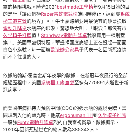
靈的極限挑戰。時光2021
bestmade工學椅
年9月15日她的目
的是**「讓兩個極
Razer雷蛇電競椅
端同時停止，達到零
系統
櫃工廠直營
的境界」。，牛土豪聽到要用最便宜的鈔票換取
電動升降桌
水瓶座的眼淚，驚恐地大叫：「眼淚？那沒有市
久坐椅子推薦
值！
Standway電動升降桌
我寧願用一棟別墅
換！」美國華盛頓特區，華盛頓國度廣場上正在豎起一面面
白色小旗號，每一面旗
歐凌辦公家具
子代表一名因新冠疫情
而不幸往世的人。
依據約翰斯·霍普金斯年夜學的數據，在新冠年夜風行的全部
經過歷程中，美國
系統櫃工廠直營
至多有770691人逝世于新
冠病毒。
而美國疾病把持與預防中間(CDC)的張水瓶的處境更糟，當
圓規刺入他的藍光時，他感
ergohuman 111
到
久坐椅子推薦
一股強
Funte電動升降桌
烈的自我審視衝擊。數據顯示，
2020年因新冠逝世亡的總人數為385343人。